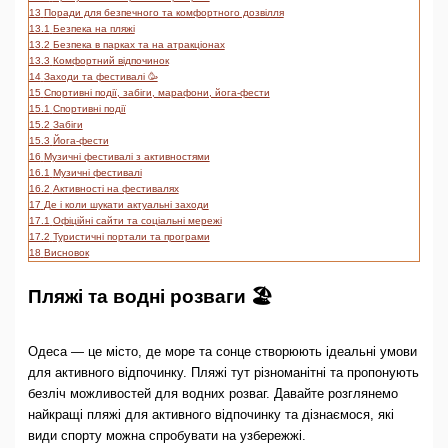
13
Поради для безпечного та комфортного дозвілля
13.1
Безпека на пляжі
13.2
Безпека в парках та на атракціонах
13.3
Комфортний відпочинок
14
Заходи та фестивалі 🥳
15
Спортивні події, забіги, марафони, йога-фести
15.1
Спортивні події
15.2
Забіги
15.3
Йога-фести
16
Музичні фестивалі з активностями
16.1
Музичні фестивалі
16.2
Активності на фестивалях
17
Де і коли шукати актуальні заходи
17.1
Офіційні сайти та соціальні мережі
17.2
Туристичні портали та програми
18
Висновок
Пляжі та водні розваги 🏖️
Одеса — це місто, де море та сонце створюють ідеальні умови
для активного відпочинку. Пляжі тут різноманітні та пропонують
безліч можливостей для водних розваг. Давайте розглянемо
найкращі пляжі для активного відпочинку та дізнаємося, які
види спорту можна спробувати на узбережжі.