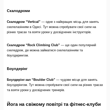
Скалодроми
Скалодром “Vertical”
— одне з найкращих місць для занять
скелелазінням в Одесі. Тут можна спробувати свої сили на
різних трасах та взяти уроки у досвідчених інструкторів.
Скалодром “Rock Climbing Club”
— ще один популярний
скеледром, де можна займатися скелелазінням та
боулдерингом.
Боулдерінг
Боулдерінг-зал “Boulder Club”
— чудове місце для занять
боулдерінгом. Тут можна спробувати свої сили на різних трасах
та взяти уроки у досвідчених тренерів.
Йога на свіжому повітрі та фітнес-клуби