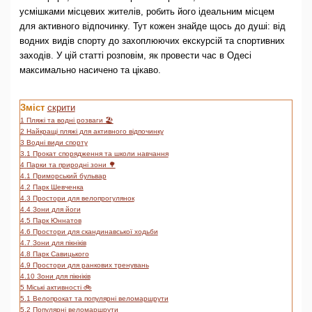
усмішками місцевих жителів, робить його ідеальним місцем
для активного відпочинку. Тут кожен знайде щось до душі: від
водних видів спорту до захоплюючих екскурсій та спортивних
заходів. У цій статті розповім, як провести час в Одесі
максимально насичено та цікаво.
Зміст
скрити
1
Пляжі та водні розваги 🏖️
2
Найкращі пляжі для активного відпочинку
3
Водні види спорту
3.1
Прокат спорядження та школи навчання
4
Парки та природні зони 🌳
4.1
Приморський бульвар
4.2
Парк Шевченка
4.3
Простори для велопрогулянок
4.4
Зони для йоги
4.5
Парк Юннатов
4.6
Простори для скандинавської ходьби
4.7
Зони для пікніків
4.8
Парк Савицького
4.9
Простори для ранкових тренувань
4.10
Зони для пікніків
5
Міські активності 🚲
5.1
Велопрокат та популярні веломаршрути
5.2
Популярні веломаршрути