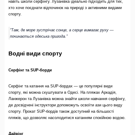
навіть школи серфінгу. Лузанівка ідеально підходить для тих,
хто хоче поєднати відпочинок на природі з активними видами
спорту.
“Там, де море зустрічає сонце, а серце вимагає руху —
починається одеська пригода.”
Водні види спорту
Серфінг та SUP-борди
Серфінг та катання на SUP-бордах — це популярні види
спорту, які можна скуштувати в Одесі. На пляжах Аркадія,
Ланжерон та Лузанівка можна знайти школи навчання серфінгу,
де досвідчені інструктори допоможуть освоїти ази цього виду
спорту. Прокат SUP-бордів також доступний на більшості
пляжів, що дозволяє насолодитися катанням спокійною водою.
Дайвінг