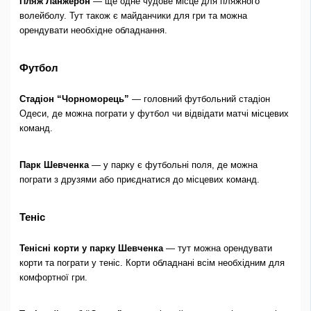
Пляж Ланжерон
— ще одне чудове місце для пляжного
волейболу. Тут також є майданчики для гри та можна
орендувати необхідне обладнання.
Футбол
Стадіон “Чорноморець”
— головний футбольний стадіон
Одеси, де можна пограти у футбол чи відвідати матчі місцевих
команд.
Парк Шевченка
— у парку є футбольні поля, де можна
пограти з друзями або приєднатися до місцевих команд.
Теніс
Тенісні корти у парку Шевченка
— тут можна орендувати
корти та пограти у теніс. Корти обладнані всім необхідним для
комфортної гри.