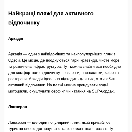
Найкращі пляжі для активного
відпочинку
Аркадія
Аркадія — один з найвідоміших та найпопулярніших пляжів
Одеси. Це місце, де поєднуються гарні краєвиди, чисте море
та розвинена інфраструктура. Тут можна знайти все необхідне
для комфортного відпочинку: шезлонги, парасольки, кафе та
ресторани. Аркадія ідеально підходить для тих, хто любить
активний відпочинок. На пляжі можна орендувати водні
мотоцикли, скуштувати серфінг чи катання на SUP-бордах.
Ланжерон
Ланжерон — ще один популярний пляж, який приваблює
туристів своєю доглянутістю та різноманітністю розваг. Тут