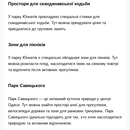
Простори для скандинавської ходьби
У парку Юннатів прокладено спеціальні стежки для
скандинавської ходьби. Тут можна орендувати ціпки та
приєднатися до групових занять.
Зони для пікніків
У парку Юннатів є спеціально обладнані зони для пікніків. Тут
можна розкласти плед, насолодитися їжею на свіжому повітрі
та відпочити після активних прогулянок.
Парк Савицького
Парк Савицького — це затишний куточок природи у центрі
Одеси. Тут можна знайти просторі алеї для прогулянок,
велосипедні доріжки та зони для ранкових тренувань. Парк
Савицького ідеально підходить для тих, хто хоче насолодитися
природою та активним відпочинком.