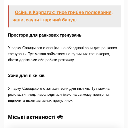
Осінь в Карпатах: тихе грибне полювання,
чани, сауни і гарячий бануш
Простори для ранкових тренувань
У парку Савицького є спеціально обладнані зони для ранкових
тренувань. Тут можна займатися на вуличних тренажерах,
бігати доріжками або робити розтяжку.
Зони для пікніків
У парку Савицького є затишні зони для пікніків. Тут можна
розкласти плед, насолодитися їжею на свіжому повітрі та
відпочити після активних прогулянок.
Міські активності 🚲