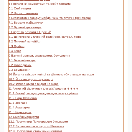
6
Прогулянки самокатами та скейт-парками
6.1
Скейт-парки
6.2
Прокат самокатів
7
Безкоштовні воркаут-майданчики та вуличні тренажери
7.1
Воркаут-майданчики
7.2
Вуличні тренажери
8
Спорт та розваги в Одесі 🏀
8.1
Де пограти у пляжний волейбол, футбол, теніс
8.2
Пляжний волейбол
8.3
Футбол
8.4
Теніс
9
Батутні центри, скеледроми, боулдеринг
9.1
Батутні центри
9.2
Скалодроми
9.3
Боулдерінг
10
Йога на свіжому повітрі та фітнес-клуби з видом на море
10.1
Йога на відкритому повітрі
10.2
Фітнес-клуби з видом на море
11
Активний відпочинок для всієї родини 👨‍👩‍👧‍👦
11.1
Локації, які підходять для відпочинку з дітьми
11.2
Парк Шевченка
11.3
Зоопарк
11.4
Аквапарки
11.5
Rope-парки
12
Сімейні маршрути
12.1
Прогулянки Приморським бульваром
12.2
Велопрогулянки парком Шевченка
12.3
Прогулянки історичним центром