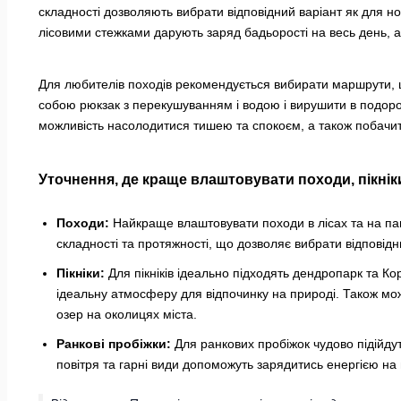
складності дозволяють вибрати відповідний варіант як для нов
лісовими стежками дарують заряд бадьорості на весь день, а
Для любителів походів рекомендується вибирати маршрути, 
собою рюкзак з перекушуванням і водою і вирушити в подоро
можливість насолодитися тишею та спокоєм, а також побачити
Уточнення, де краще влаштовувати походи, пікнік
Походи:
Найкраще влаштовувати походи в лісах та на паг
складності та протяжності, що дозволяє вибрати відповідн
Пікніки:
Для пікніків ідеально підходять дендропарк та К
ідеальну атмосферу для відпочинку на природі. Також мож
озер на околицях міста.
Ранкові пробіжки:
Для ранкових пробіжок чудово підійдут
повітря та гарні види допоможуть зарядитись енергією на 