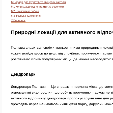
6
Поради для туристів та місцевих жителів
6.1
Коли краще відпочивати (за сезоном)
6.2
Що взяти із собою
6.3
Безпека та екологія
7
Висновок
Природні локації для активного відпо
Полтава славиться своїми мальовничими природними локаціям
кожен знайде щось до душі: від спокійних прогулянок паркам
розглянемо кілька популярних місць, де можна насолодитися
Дендропарк
Дендропарк Полтави — Це справжня перлина міста, де можна п
різноманітні види рослин, що робить прогулянки парком не т
активного відпочинку дендропарк пропонує зручні алеї для 
проходять через наймальовничіші кутки парку, даруючи мож