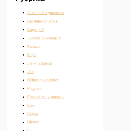
Активний відпочинок
Весняна рибалка
Види риб
Зимова риболовля
Карась
Карп
Літня рибалка
Ліщ
Осіння риболовля
Рецепти
Сезонність у рибалці
Сом
Судак
Цікаво
Щука