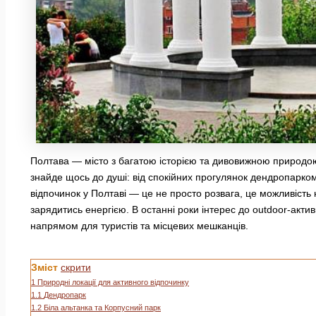
Полтава — місто з багатою історією та дивовижною природою,
знайде щось до душі: від спокійних прогулянок дендропарком
відпочинок у Полтаві — це не просто розвага, це можливість
зарядитись енергією. В останні роки інтерес до outdoor-акти
напрямом для туристів та місцевих мешканців.
Зміст
скрити
1
Природні локації для активного відпочинку
1.1
Дендропарк
1.2
Біла альтанка та Корпусний парк