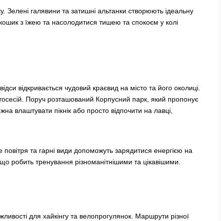
ку. Зелені галявини та затишні альтанки створюють ідеальну
кошик з їжею та насолодитися тишею та спокоєм у колі
відси відкривається чудовий краєвид на місто та його околиці.
отосесій. Поруч розташований Корпусний парк, який пропонує
жна влаштувати пікнік або просто відпочити на лавці,
 повітря та гарні види допоможуть зарядитися енергією на
, що робить тренування різноманітнішими та цікавішими.
жливості для хайкінгу та велопрогулянок. Маршрути різної