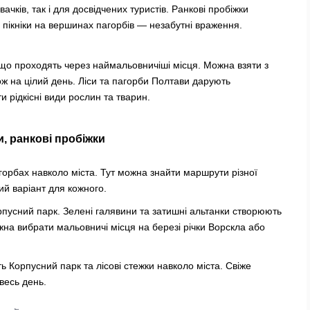
ачків, так і для досвідчених туристів. Ранкові пробіжки
 пікніки на вершинах пагорбів — незабутні враження.
що проходять через наймальовничіші місця. Можна взяти з
ж на цілий день. Ліси та пагорби Полтави дарують
 рідкісні види рослин та тварин.
и, ранкові пробіжки
орбах навколо міста. Тут можна знайти маршрути різної
ий варіант для кожного.
орпусний парк. Зелені галявини та затишні альтанки створюють
на вибрати мальовничі місця на березі річки Ворскла або
ь Корпусний парк та лісові стежки навколо міста. Свіже
весь день.