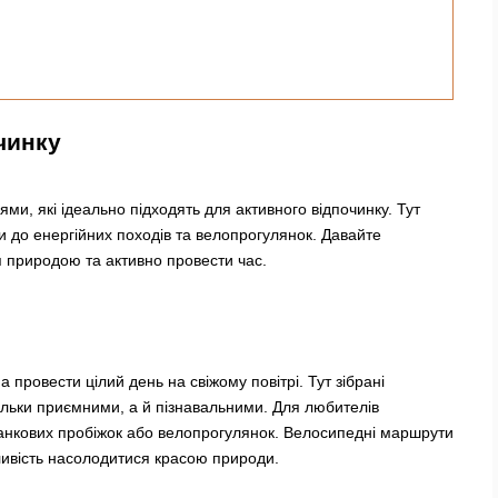
чинку
и, які ідеально підходять для активного відпочинку. Тут
и до енергійних походів та велопрогулянок. Давайте
 природою та активно провести час.
ровести цілий день на свіжому повітрі. Тут зібрані
ільки приємними, а й пізнавальними. Для любителів
ранкових пробіжок або велопрогулянок. Велосипедні маршрути
ливість насолодитися красою природи.