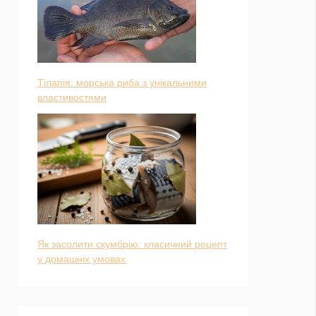
Тілапія: морська риба з унікальними
властивостями
Як засолити скумбрію: класичний рецепт
у домашніх умовах