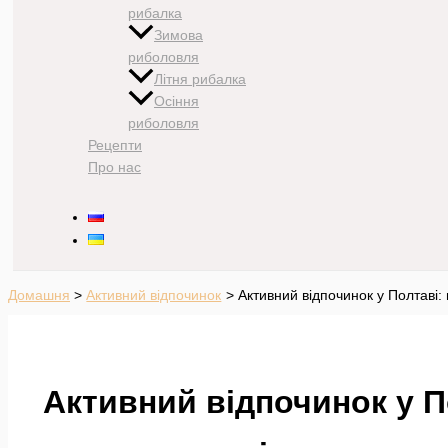
рибалка
Зимова
риболовля
Літня рибалка
Осіння
риболовля
Рецепти
Про нас
Домашня
Активний відпочинок
Активний відпочинок у Полтаві: 
Активний відпочинок у По