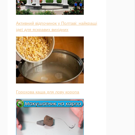
Активний відпочинок у Полтаві: найкращі
ідеї для яскравих вихідних
Горохова каша для лову коропа