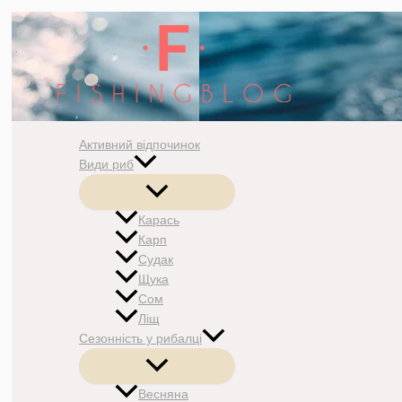
Перейти
до
вмісту
Активний відпочинок
Види риб
Перемикач
меню
Карась
Карп
Судак
Щука
Сом
Ліщ
Сезонність у рибалці
Перемикач
меню
Весняна