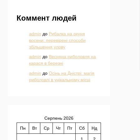
Коммент людей
admin
до
Рибалка на окуня
восени: перевірені способи
збільшення улову
admin
до
Весняна риболовля на
карася в березні
admin
до
Осінь на Дністрі: магія
риболовлі в унікальному місці
Серпень 2026
Пн
Вт
Ср
Чт
Пт
Сб
Нд
1
2