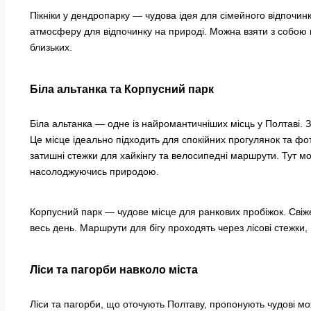
Пікніки у дендропарку — чудова ідея для сімейного відпочин
атмосферу для відпочинку на природі. Можна взяти з собою 
близьких.
Біла альтанка та Корпусний парк
Біла альтанка — одне із найромантичніших місць у Полтаві. З
Це місце ідеально підходить для спокійних прогулянок та ф
затишні стежки для хайкінгу та велосипедні маршрути. Тут мо
насолоджуючись природою.
Корпусний парк — чудове місце для ранкових пробіжок. Свіже
весь день. Маршрути для бігу проходять через лісові стежки
Ліси та пагорби навколо міста
Ліси та пагорби, що оточують Полтаву, пропонують чудові мо