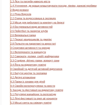
1.3
Ліси та пагорби навколо міста
1.4
Уточнення, де краще влаштовувати походи, пікніки, ранкові пробіжки
2
Водні розваги
2.1
Річка Ворскла
2.2
Озера та водосховища в околицях
2.3
Місця для риболовлі та кемпінгу на березі
2.4
Екстремальні види активностей
2.5
Пейнтбол та лазертаг клуби
2.6
Верювальні парки
2.7
Прокат квадроциклів та джипінг
2.8
Польоти на параплані та аеростаті
3
Спортивні активності та оренди
3.1
Велопрокати та маршрути
3.2
Самокати, ролики, скейт-майданчики
3.3
Стадіони, фітнес-парки, воркаут-зони
3.4
Йога на відкритому повітрі
4
Сімейний та дитячий активний відпочинок
4.1
Батутні центри та зоопарки
4.2
Дитячі атракціони
4.3
Парки із зонами для дітей
4.4
Сімейні велопрогулянки та квести
5
Заходи та фестивалі на відкритому повітрі
5.1
Регулярні марафони та велозаїзди
5.2
Літні фестивалі та open air концерти
5.3
Міські свята на свіжому повітрі