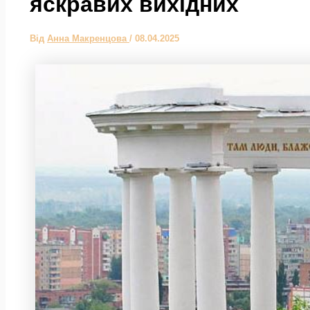
яскравих вихідних
Від
Анна Макренцова
/
08.04.2025