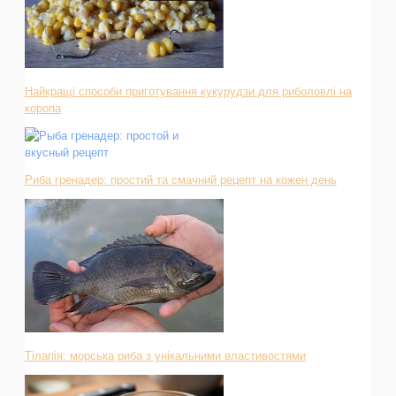
Найкращі способи приготування кукурудзи для риболовлі на
коропа
Риба гренадер: простий та смачний рецепт на кожен день
Тілапія: морська риба з унікальними властивостями