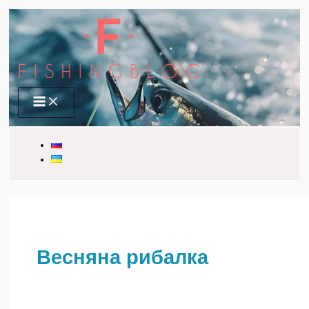
Перейти
до
вмісту
Main
Menu
Весняна рибалка