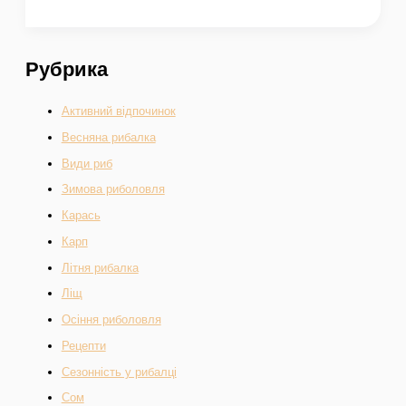
Рубрика
Активний відпочинок
Весняна рибалка
Види риб
Зимова риболовля
Карась
Карп
Літня рибалка
Ліщ
Осіння риболовля
Рецепти
Сезонність у рибалці
Сом