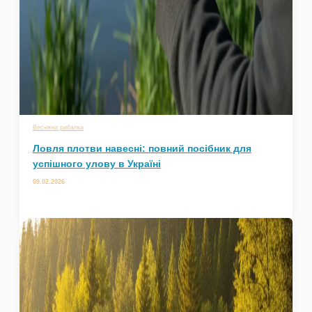
Весняна рибалка
Ловля плотви навесні: повний посібник для
успішного улову в Україні
09.02.2026