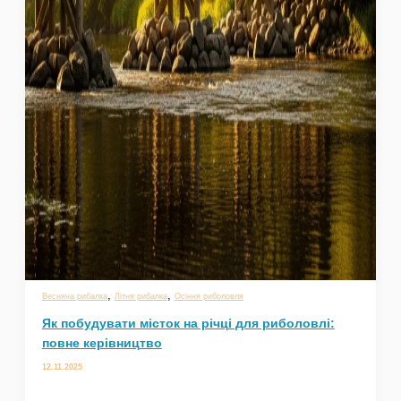
,
,
Весняна рибалка
Літня рибалка
Осіння риболовля
Як побудувати місток на річці для риболовлі:
повне керівництво
12.11.2025