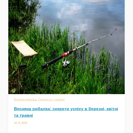
,
Весняна рибалка
Сезонність у рибалці
Весняна рибалка: секрети успіху в березні, квітні
та травні
16.11.2024