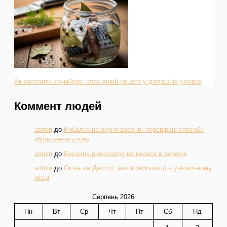
Як засолити скумбрію: класичний рецепт у домашніх умовах
Коммент людей
admin
до
Рибалка на окуня восени: перевірені способи
збільшення улову
admin
до
Весняна риболовля на карася в березні
admin
до
Осінь на Дністрі: магія риболовлі в унікальному
місці
Серпень 2026
Пн
Вт
Ср
Чт
Пт
Сб
Нд