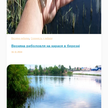
,
Весняна рибалка
Сезонність у рибалці
Весняна риболовля на карася в березні
16.11.2024