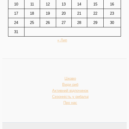
10
11
12
13
14
15
16
17
18
19
20
21
22
23
24
25
26
27
28
29
30
31
« Лип
Цікаво
Види риб
Активний відпочинок
Сезонність у рибалці
Про нас