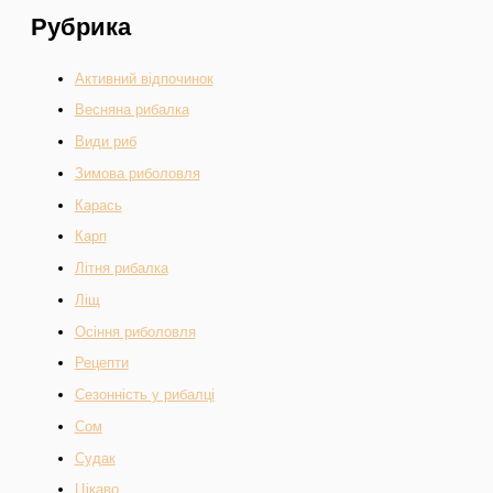
Рубрика
Активний відпочинок
Весняна рибалка
Види риб
Зимова риболовля
Карась
Карп
Літня рибалка
Ліщ
Осіння риболовля
Рецепти
Сезонність у рибалці
Сом
Судак
Цікаво