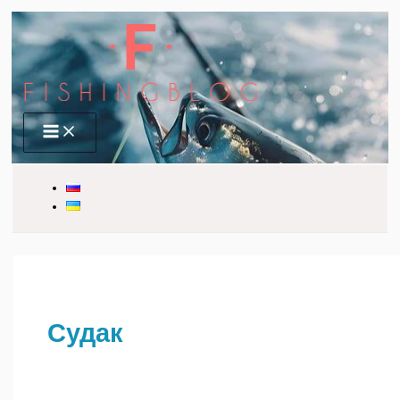
Перейти
до
вмісту
Main
Menu
Судак