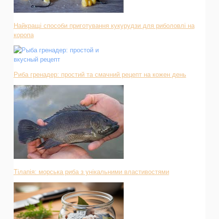
Найкращі способи приготування кукурудзи для риболовлі на
коропа
Риба гренадер: простий та смачний рецепт на кожен день
Тілапія: морська риба з унікальними властивостями