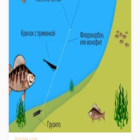
,
Види риб
Судак