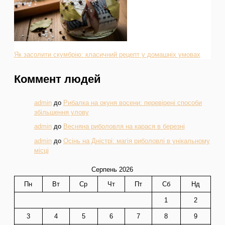
Як засолити скумбрію: класичний рецепт у домашніх умовах
Коммент людей
admin
до
Рибалка на окуня восени: перевірені способи
збільшення улову
admin
до
Весняна риболовля на карася в березні
admin
до
Осінь на Дністрі: магія риболовлі в унікальному
місці
Серпень 2026
Пн
Вт
Ср
Чт
Пт
Сб
Нд
1
2
3
4
5
6
7
8
9