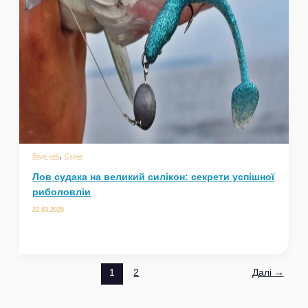
,
Види риб
Судак
Лов судака на великий силікон: секрети успішної
риболовліи
22.03.2025
1
2
Далі
→