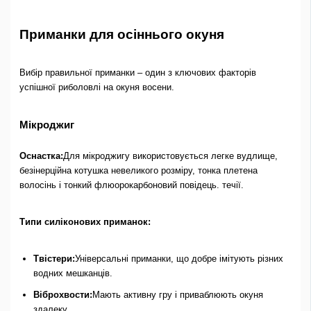
Приманки для осіннього окуня
Вибір правильної приманки – один з ключових факторів
успішної риболовлі на окуня восени.
Мікроджиг
Оснастка:
Для мікроджигу використовується легке вудлище,
безінерційна котушка невеликого розміру, тонка плетена
волосінь і тонкий флюорокарбоновий повідець. течії.
Типи силіконових приманок:
Твістери:
Універсальні приманки, що добре імітують різних
водних мешканців.
Віброхвости:
Мають активну гру і приваблюють окуня
здалеку.