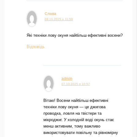
Слава
03.10.2025 о 11:59
Які техніки лову окуня найбільш ефективні восени?
Відповідь
admin
07.10.2025 о 10:57
Вітаю! Восени найбільш ефективні
техніки лову окуня — це джигова
проводка, ловля на твістери та
мікроджиг. У холодній воді окунь стає
менш активним, тому важливо
використовувати повільну та рівномірну