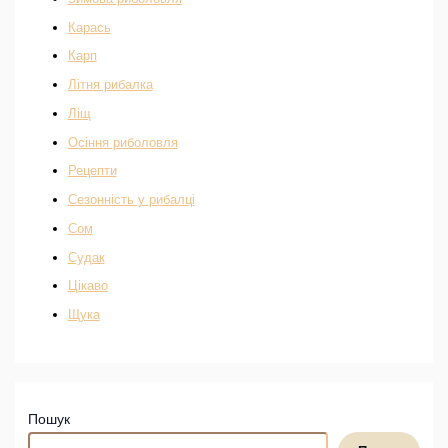
Карась
Карп
Літня рибалка
Ліщ
Осіння риболовля
Рецепти
Сезонність у рибалці
Сом
Судак
Цікаво
Щука
Пошук