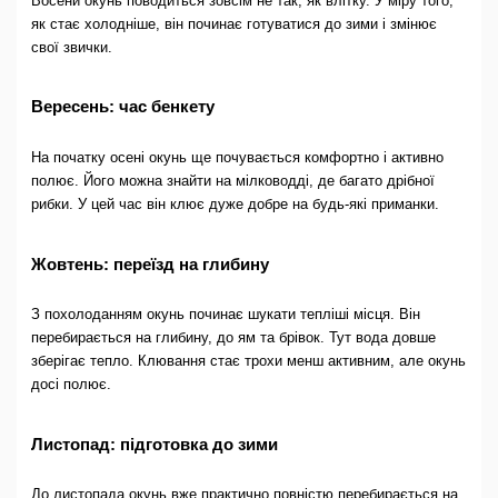
Восени окунь поводиться зовсім не так, як влітку. У міру того,
як стає холодніше, він починає готуватися до зими і змінює
свої звички.
Вересень: час бенкету
На початку осені окунь ще почувається комфортно і активно
полює. Його можна знайти на мілководді, де багато дрібної
рибки. У цей час він клює дуже добре на будь-які приманки.
Жовтень: переїзд на глибину
З похолоданням окунь починає шукати тепліші місця. Він
перебирається на глибину, до ям та брівок. Тут вода довше
зберігає тепло. Клювання стає трохи менш активним, але окунь
досі полює.
Листопад: підготовка до зими
До листопада окунь вже практично повністю перебирається на