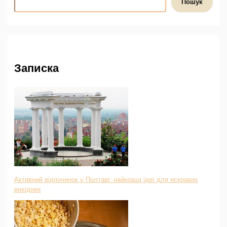
Пошук
Записка
Активний відпочинок у Полтаві: найкращі ідеї для яскравих
вихідних