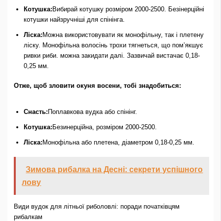
Котушка:
Вибирай котушку розміром 2000-2500. Безінерційні
котушки найзручніші для спінінга.
Ліска:
Можна використовувати як монофільну, так і плетену
ліску. Монофільна волосінь трохи тягнеться, що пом’якшує
ривки риби. можна закидати далі. Зазвичай вистачає 0,18-
0,25 мм.
Отже, щоб зловити окуня восени, тобі знадобиться:
Снасть:
Поплавкова вудка або спінінг.
Котушка:
Безинерційна, розміром 2000-2500.
Ліска:
Монофільна або плетена, діаметром 0,18-0,25 мм.
Зимова рибалка на Десні: секрети успішного
лову
Види вудок для літньої риболовлі: поради початківцям
рибалкам