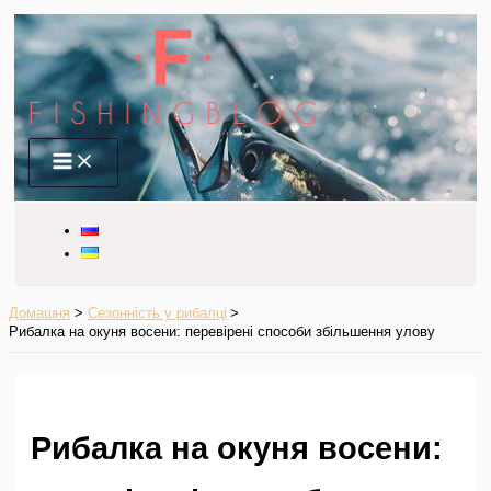
Перейти
до
вмісту
Main
Menu
Домашня
Сезонність у рибалці
Рибалка на окуня восени: перевірені способи збільшення улову
Рибалка на окуня восени: