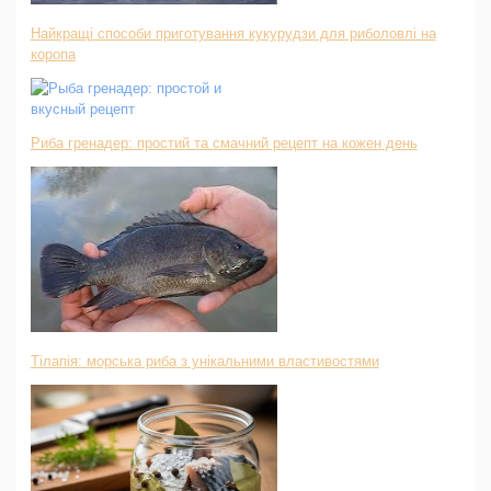
Найкращі способи приготування кукурудзи для риболовлі на
коропа
Риба гренадер: простий та смачний рецепт на кожен день
Тілапія: морська риба з унікальними властивостями