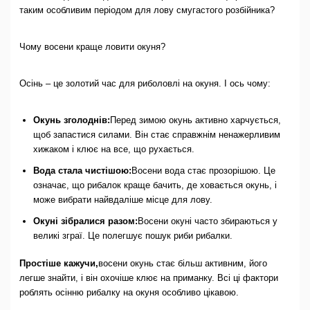
таким особливим періодом для лову смугастого розбійника?
Чому восени краще ловити окуня?
Осінь – це золотий час для риболовлі на окуня. І ось чому:
Окунь зголоднів:
Перед зимою окунь активно харчується,
щоб запастися силами. Він стає справжнім ненажерливим
хижаком і клює на все, що рухається.
Вода стала чистішою:
Восени вода стає прозорішою. Це
означає, що рибалок краще бачить, де ховається окунь, і
може вибрати найвдаліше місце для лову.
Окуні зібралися разом:
Восени окуні часто збираються у
великі зграї. Це полегшує пошук риби рибалки.
Простіше кажучи,
восени окунь стає більш активним, його
легше знайти, і він охочіше клює на приманку. Всі ці фактори
роблять осінню рибалку на окуня особливо цікавою.