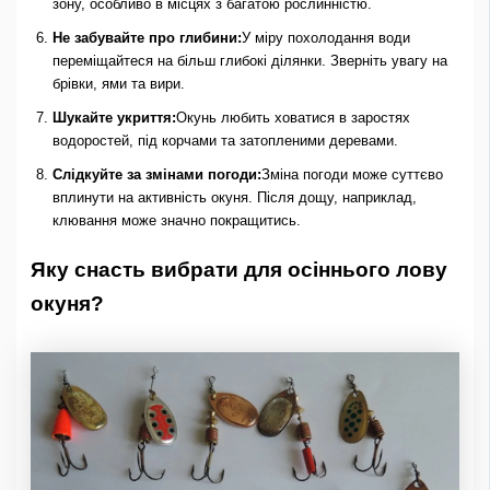
зону, особливо в місцях з багатою рослинністю.
Не забувайте про глибини:
У міру похолодання води
переміщайтеся на більш глибокі ділянки. Зверніть увагу на
брівки, ями та вири.
Шукайте укриття:
Окунь любить ховатися в заростях
водоростей, під корчами та затопленими деревами.
Слідкуйте за змінами погоди:
Зміна погоди може суттєво
вплинути на активність окуня. Після дощу, наприклад,
клювання може значно покращитись.
Яку снасть вибрати для осіннього лову
окуня?