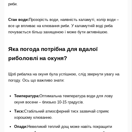
риби.
Стан води:
Прозорість води, наявність каламуті, колір води –
все це впливає на клювання риби. У каламутній воді риба
почувається більш захищеною і може бути активнішою.
Яка погода потрібна для вдалої
риболовлі на окуня?
Щоб рибалка на окуня була успішною, слід звернути увагу на
погоду. Ось що важливо знати:
Температура:
Оптимальна температура води для лову
окуня восени – близько 10-15 градусів.
Тиск:
Стабільний атмосферний тиск зазвичай сприяє
хорошому клюванню.
Опади:
Невеликий теплий дощ може навіть покращити