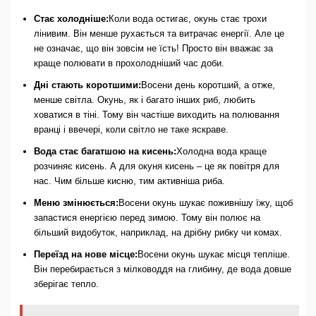
Стає холодніше:
Коли вода остигає, окунь стає трохи
лінивим. Він менше рухається та витрачає енергії. Але це
не означає, що він зовсім не їсть! Просто він вважає за
краще полювати в прохолодніший час доби.
Дні стають коротшими:
Восени день коротший, а отже,
менше світла. Окунь, як і багато інших риб, любить
ховатися в тіні. Тому він частіше виходить на полювання
вранці і ввечері, коли світло не таке яскраве.
Вода стає багатшою на кисень:
Холодна вода краще
розчиняє кисень. А для окуня кисень – це як повітря для
нас. Чим більше кисню, тим активніша риба.
Меню змінюється:
Восени окунь шукає поживнішу їжу, щоб
запастися енергією перед зимою. Тому він полює на
більший видобуток, наприклад, на дрібну рибку чи комах.
Переїзд на нове місце:
Восени окунь шукає місця тепліше.
Він перебирається з мілководдя на глибину, де вода довше
зберігає тепло.