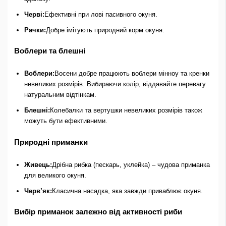
Черві:
Ефективні при лові пасивного окуня.
Рачки:
Добре імітують природний корм окуня.
Воблери та блешні
Воблери:
Восени добре працюють воблери мінноу та кренки
невеликих розмірів. Вибираючи колір, віддавайте перевагу
натуральним відтінкам.
Блешні:
Колебалки та вертушки невеликих розмірів також
можуть бути ефективними.
Природні приманки
Живець:
Дрібна рибка (пескарь, уклейка) – чудова приманка
для великого окуня.
Черв’як:
Класична насадка, яка завжди приваблює окуня.
Вибір приманок залежно від активності риби