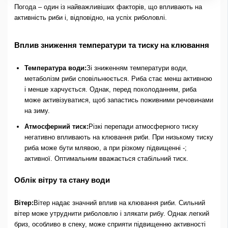
Погода – один із найважливіших факторів, що впливають на
активність риби і, відповідно, на успіх риболовлі.
Вплив зниження температури та тиску на клювання
Температура води:
Зі зниженням температури води,
метаболізм риби сповільнюється. Риба стає менш активною
і менше харчується. Однак, перед похолоданням, риба
може активізуватися, щоб запастись поживними речовинами
на зиму.
Атмосферний тиск:
Різкі перепади атмосферного тиску
негативно впливають на клювання риби. При низькому тиску
риба може бути млявою, а при різкому підвищенні -;
активної. Оптимальним вважається стабільний тиск.
Облік вітру та стану води
Вітер:
Вітер надає значний вплив на клювання риби. Сильний
вітер може утруднити риболовлю і злякати рибу. Однак легкий
бриз, особливо в спеку, може сприяти підвищенню активності