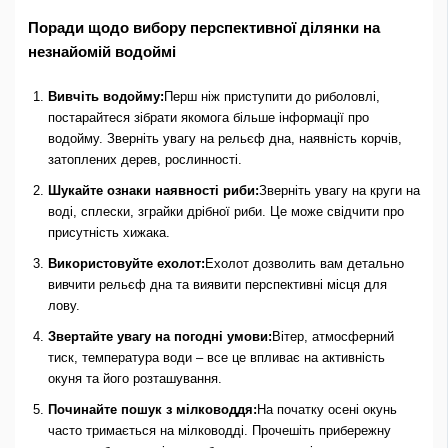
Поради щодо вибору перспективної ділянки на
незнайомій водоймі
Вивчіть водойму:
Перш ніж приступити до риболовлі,
постарайтеся зібрати якомога більше інформації про
водойму. Зверніть увагу на рельєф дна, наявність корчів,
затоплених дерев, рослинності.
Шукайте ознаки наявності риби:
Зверніть увагу на круги на
воді, сплески, зграйки дрібної риби. Це може свідчити про
присутність хижака.
Використовуйте ехолот:
Ехолот дозволить вам детально
вивчити рельєф дна та виявити перспективні місця для
лову.
Звертайте увагу на погодні умови:
Вітер, атмосферний
тиск, температура води – все це впливає на активність
окуня та його розташування.
Починайте пошук з мілководдя:
На початку осені окунь
часто тримається на мілководді. Прочешіть прибережну