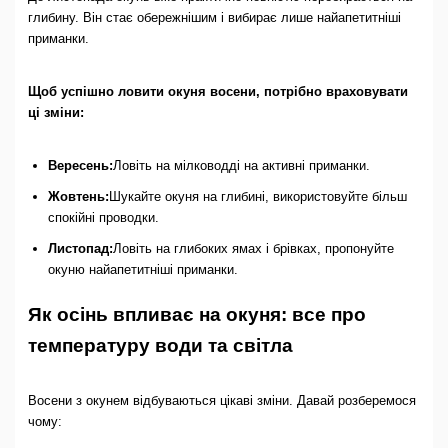
глибину. Він стає обережнішим і вибирає лише найапетитніші
приманки.
Щоб успішно ловити окуня восени, потрібно враховувати
ці зміни:
Вересень:
Ловіть на мілководді на активні приманки.
Жовтень:
Шукайте окуня на глибині, використовуйте більш
спокійні проводки.
Листопад:
Ловіть на глибоких ямах і брівках, пропонуйте
окуню найапетитніші приманки.
Як осінь впливає на окуня: все про
температуру води та світла
Восени з окунем відбуваються цікаві зміни. Давай розберемося
чому: