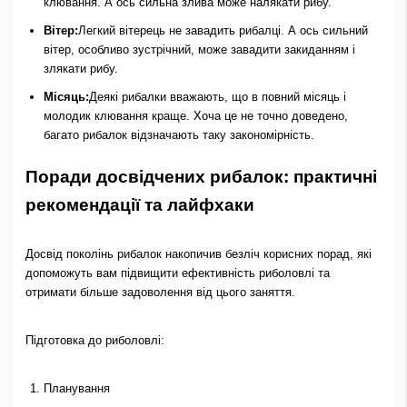
клювання. А ось сильна злива може налякати рибу.
Вітер:
Легкий вітерець не завадить рибалці. А ось сильний
вітер, особливо зустрічний, може завадити закиданням і
злякати рибу.
Місяць:
Деякі рибалки вважають, що в повний місяць і
молодик клювання краще. Хоча це не точно доведено,
багато рибалок відзначають таку закономірність.
Поради досвідчених рибалок: практичні
рекомендації та лайфхаки
Досвід поколінь рибалок накопичив безліч корисних порад, які
допоможуть вам підвищити ефективність риболовлі та
отримати більше задоволення від цього заняття.
Підготовка до риболовлі:
Планування