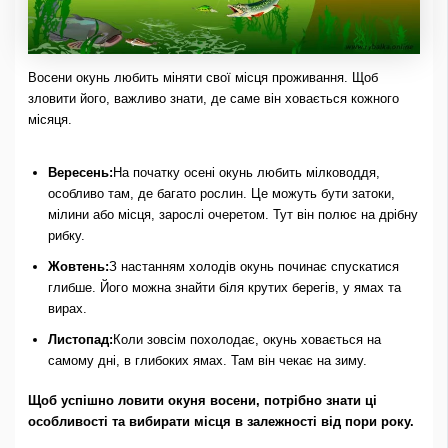
Восени окунь любить міняти свої місця проживання. Щоб
зловити його, важливо знати, де саме він ховається кожного
місяця.
Вересень:
На початку осені окунь любить мілководдя,
особливо там, де багато рослин. Це можуть бути затоки,
мілини або місця, зарослі очеретом. Тут він полює на дрібну
рибку.
Жовтень:
З настанням холодів окунь починає спускатися
глибше. Його можна знайти біля крутих берегів, у ямах та
вирах.
Листопад:
Коли зовсім похолодає, окунь ховається на
самому дні, в глибоких ямах. Там він чекає на зиму.
Щоб успішно ловити окуня восени, потрібно знати ці
особливості та вибирати місця в залежності від пори року.