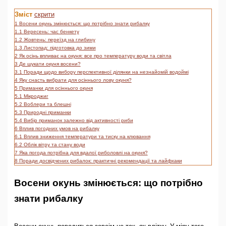
Зміст
скрити
1
Восени окунь змінюється: що потрібно знати рибалку
1.1
Вересень: час бенкету
1.2
Жовтень: переїзд на глибину
1.3
Листопад: підготовка до зими
2
Як осінь впливає на окуня: все про температуру води та світла
3
Де шукати окуня восени?
3.1
Поради щодо вибору перспективної ділянки на незнайомій водоймі
4
Яку снасть вибрати для осіннього лову окуня?
5
Приманки для осіннього окуня
5.1
Мікроджиг
5.2
Воблери та блешні
5.3
Природні приманки
5.4
Вибір приманок залежно від активності риби
6
Вплив погодних умов на рибалку
6.1
Вплив зниження температури та тиску на клювання
6.2
Облік вітру та стану води
7
Яка погода потрібна для вдалої риболовлі на окуня?
8
Поради досвідчених рибалок: практичні рекомендації та лайфхаки
Восени окунь змінюється: що потрібно
знати рибалку