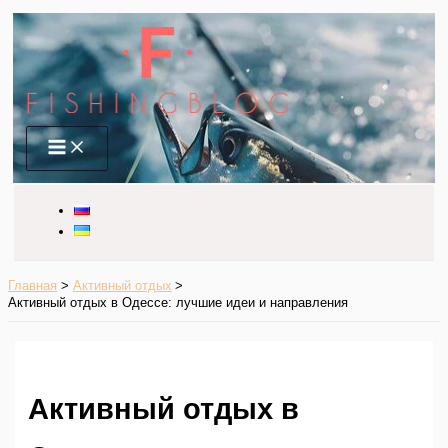
Перейти
к
содержимому
Main
Menu
Главная
Активный отдых
Активный отдых в Одессе: лучшие идеи и направления
Активный отдых в