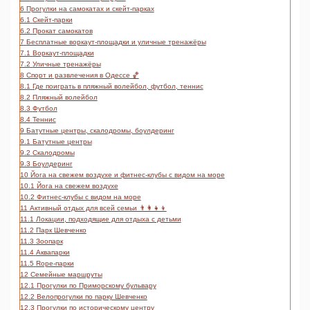
6
Прогулки на самокатах и скейт-парках
6.1
Скейт-парки
6.2
Прокат самокатов
7
Бесплатные воркаут-площадки и уличные тренажёры
7.1
Воркаут-площадки
7.2
Уличные тренажёры
8
Спорт и развлечения в Одессе 🏀
8.1
Где поиграть в пляжный волейбол, футбол, теннис
8.2
Пляжный волейбол
8.3
Футбол
8.4
Теннис
9
Батутные центры, скалодромы, боулдеринг
9.1
Батутные центры
9.2
Скалодромы
9.3
Боулдеринг
10
Йога на свежем воздухе и фитнес-клубы с видом на море
10.1
Йога на свежем воздухе
10.2
Фитнес-клубы с видом на море
11
Активный отдых для всей семьи 👨‍👩‍👧‍👦
11.1
Локации, подходящие для отдыха с детьми
11.2
Парк Шевченко
11.3
Зоопарк
11.4
Аквапарки
11.5
Rope-парки
12
Семейные маршруты
12.1
Прогулки по Приморскому бульвару
12.2
Велопрогулки по парку Шевченко
12.3
Прогулки по историческому центру