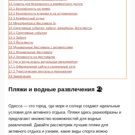
13
Советы для безопасного и комфортного досуга
13.1
Безопасность на пляже
13.2
Безопасность в парках и на аттракционах
13.3
Комфортный отдых
14
Мероприятия и фестивали 🥳
15
Спортивные события, забеги, марафоны, йога-фесты
15.1
Спортивные события
15.2
Забеги
15.3
Йога-фесты
16
Музыкальные фестивали с активностями
16.1
Музыкальные фестивали
16.2
Активности на фестивалях
17
Где и когда искать актуальные мероприятия
17.1
Официальные сайты и социальные сети
17.2
Туристические порталы и приложения
18
Заключение
Пляжи и водные развлечения 🏖️
Одесса — это город, где море и солнце создают идеальные
условия для активного отдыха. Пляжи здесь разнообразны и
предлагают множество возможностей для водных
развлечений. Давайте рассмотрим лучшие пляжи для
активного отдыха и узнаем, какие виды спорта можно