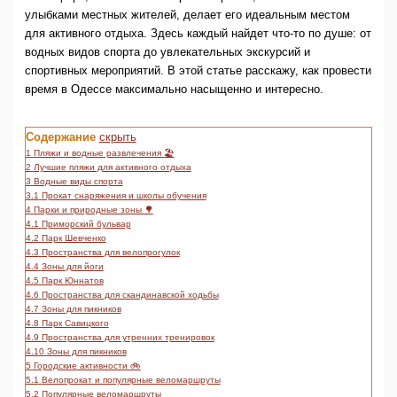
улыбками местных жителей, делает его идеальным местом
для активного отдыха. Здесь каждый найдет что-то по душе: от
водных видов спорта до увлекательных экскурсий и
спортивных мероприятий. В этой статье расскажу, как провести
время в Одессе максимально насыщенно и интересно.
Содержание
скрыть
1
Пляжи и водные развлечения 🏖️
2
Лучшие пляжи для активного отдыха
3
Водные виды спорта
3.1
Прокат снаряжения и школы обучения
4
Парки и природные зоны 🌳
4.1
Приморский бульвар
4.2
Парк Шевченко
4.3
Пространства для велопрогулок
4.4
Зоны для йоги
4.5
Парк Юннатов
4.6
Пространства для скандинавской ходьбы
4.7
Зоны для пикников
4.8
Парк Савицкого
4.9
Пространства для утренних тренировок
4.10
Зоны для пикников
5
Городские активности 🚲
5.1
Велопрокат и популярные веломаршруты
5.2
Популярные веломаршруты