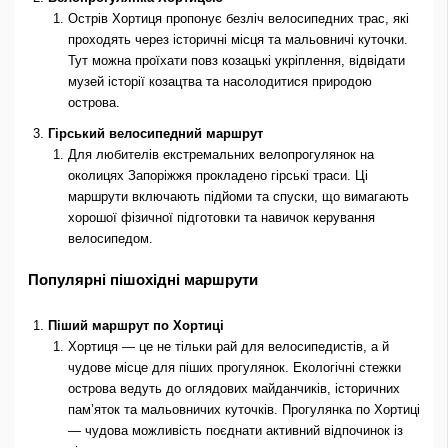
Острів Хортиця пропонує безліч велосипедних трас, які
проходять через історичні місця та мальовничі куточки.
Тут можна проїхати повз козацькі укріплення, відвідати
музей історії козацтва та насолодитися природою
острова.
Гірський велосипедний маршрут
Для любителів екстремальних велопрогулянок на
околицях Запоріжжя прокладено гірські траси. Ці
маршрути включають підйоми та спуски, що вимагають
хорошої фізичної підготовки та навичок керування
велосипедом.
Популярні пішохідні маршрути
Піший маршрут по Хортиці
Хортиця — це не тільки рай для велосипедистів, а й
чудове місце для піших прогулянок. Екологічні стежки
острова ведуть до оглядових майданчиків, історичних
пам’яток та мальовничих куточків. Прогулянка по Хортиці
— чудова можливість поєднати активний відпочинок із