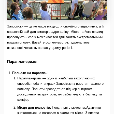
Запоріжжя — це не лише місце для спокійного відпочинку, а й
справжній рай для аматорів адреналіну. Місто та його околиці
пропонують безліч можливостей для занять екстремальними
видами спорту. Давайте розглянемо, які адреналінові
активності чекають на вас у цьому регіоні.
Парапланеризм
Польоти на параплані
Парапланеризм — один із найбільш захоплюючих
способів побачити краси Запоріжжя з висоти пташиного
польоту. Польоти проводяться під керівництвом
досвідчених інструкторів, які забезпечують безпеку та
комфорт.
Місця для польотів:
Популярні стартові майданчики
знаходяться на пагорбах в околицях міста. З висоти