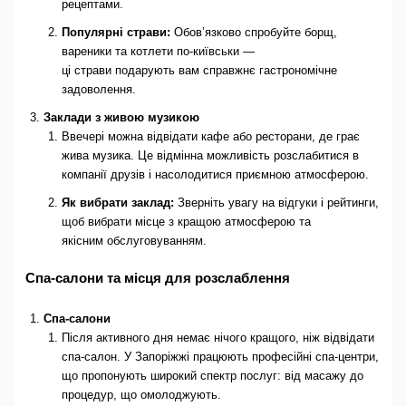
рецептами.
Популярні страви:
Обов’язково спробуйте борщ,
вареники та котлети по-київськи —
ці страви подарують вам справжнє гастрономічне
задоволення.
Заклади з живою музикою
Ввечері можна відвідати кафе або ресторани, де грає
жива музика. Це відмінна можливість розслабитися в
компанії друзів і насолодитися приємною атмосферою.
Як вибрати заклад:
Зверніть увагу на відгуки і рейтинги,
щоб вибрати місце з кращою атмосферою та
якісним обслуговуванням.
Спа-салони та місця для розслаблення
Спа-салони
Після активного дня немає нічого кращого, ніж відвідати
спа-салон. У Запоріжжі працюють професійні спа-центри,
що пропонують широкий спектр послуг: від масажу до
процедур, що омолоджують.