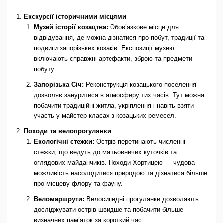
Екскурсії історичними місцями
Музей історії козацтва:
Обов’язкове місце для
відвідування, де можна дізнатися про побут, традиції та
подвиги запорізьких козаків. Експозиції музею
включають справжні артефакти, зброю та предмети
побуту.
Запорізька Січ:
Реконструкція козацького поселення
дозволяє зануритися в атмосферу тих часів. Тут можна
побачити традиційні житла, укріплення і навіть взяти
участь у майстер-класах з козацьких ремесел.
Походи та велопрогулянки
Екологічні стежки:
Острів перетинають численні
стежки, що ведуть до мальовничих куточків та
оглядових майданчиків. Походи Хортицею — чудова
можливість насолодитися природою та дізнатися більше
про місцеву флору та фауну.
Веломаршрути:
Велосипедні прогулянки дозволяють
досліджувати острів швидше та побачити більше
визначних пам’яток за короткий час.