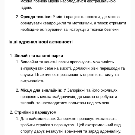
можна повною мірою насолодитися екстремальною
їздою.
Оренда техніки:
У місті працюють прокати, де можна
орендувати квадроцикли та мотоцикли, а також отримати
необхідне екіпірування та інструкції з техніки безпеки.
Інші адреналінові активності
Зіплайн та канатні парки
Зиплайни та канатні парки пропонують можливість
випробувати себе на висоті, долаючи різні перешкоди та
спуски. Ці активності розвивають спритність, силу та
витривалість.
Місця для зиплайнів:
У Запоріжжі та його околицях
працюють кілька майданчиків, де можна спробувати
зиплайн та насолодитися польотом над землею.
Стрибки з парашутом
Для найсміливіших Запоріжжя пропонує можливість
зробити стрибок з парашутом. Цей екстремальний вид
спорту дарує незабутні враження та заряд адреналіну.