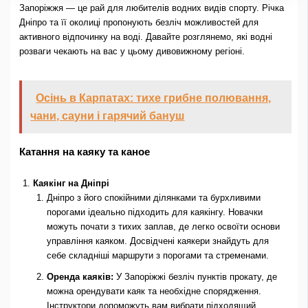
Запоріжжя — це рай для любителів водних видів спорту. Річка
Дніпро та її околиці пропонують безліч можливостей для
активного відпочинку на воді. Давайте розглянемо, які водні
розваги чекають на вас у цьому дивовижному регіоні.
Осінь в Карпатах: тихе грибне полювання,
чани, сауни і гарячий бануш
Катання на каяку та каное
Каякінг на Дніпрі
Дніпро з його спокійними ділянками та бурхливими
порогами ідеально підходить для каякінгу. Новачки
можуть почати з тихих заплав, де легко освоїти основи
управління каяком. Досвідчені каякери знайдуть для
себе складніші маршрути з порогами та стременами.
Оренда каяків:
У Запоріжжі безліч пунктів прокату, де
можна орендувати каяк та необхідне спорядження.
Інструктори допоможуть вам вибрати підходящий