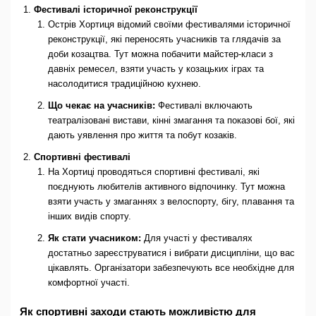
Фестивалі історичної реконструкції
Острів Хортиця відомий своїми фестивалями історичної
реконструкції, які переносять учасників та глядачів за
доби козацтва. Тут можна побачити майстер-класи з
давніх ремесел, взяти участь у козацьких іграх та
насолодитися традиційною кухнею.
Що чекає на учасників:
Фестивалі включають
театралізовані вистави, кінні змагання та показові бої, які
дають уявлення про життя та побут козаків.
Спортивні фестивалі
На Хортиці проводяться спортивні фестивалі, які
поєднують любителів активного відпочинку. Тут можна
взяти участь у змаганнях з велоспорту, бігу, плавання та
інших видів спорту.
Як стати учасником:
Для участі у фестивалях
достатньо зареєструватися і вибрати дисципліни, що вас
цікавлять. Організатори забезпечують все необхідне для
комфортної участі.
Як спортивні заходи стають можливістю для