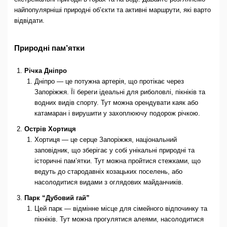
найпопулярніші природні об’єкти та активні маршрути, які варто
відвідати.
Природні пам’ятки
Річка Дніпро
Дніпро — це потужна артерія, що протікає через
Запоріжжя. Її береги ідеальні для риболовлі, пікніків та
водних видів спорту. Тут можна орендувати каяк або
катамаран і вирушити у захоплюючу подорож річкою.
Острів Хортиця
Хортиця — це серце Запоріжжя, національний
заповідник, що зберігає у собі унікальні природні та
історичні пам’ятки. Тут можна пройтися стежками, що
ведуть до стародавніх козацьких поселень, або
насолодитися видами з оглядових майданчиків.
Парк “Дубовий гай”
Цей парк — відмінне місце для сімейного відпочинку та
пікніків. Тут можна прогулятися алеями, насолодитися