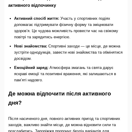
активного відпочинку
Активний спосіб життя:
Участь у спортивних подіях
допомагає підтримувати фізичну форму та зміцнювати
здоров’я. Це чудова можливість провести час на свіжому
повітрі та зарядитись енергією.
Нові знайомства:
Спортивні заходи — це місце, де можна
зустріти однодумців, завести нові знайомства та обмінятися
досвідом.
Емоційний заряд:
Атмосфера змагань та свята дарує
яскраві емоції та позитивні враження, які залишаються в
пам’яті надовго.
Де можна відпочити після активного
дня?
Після насиченого дня, повного активних пригод та спортивних
заходів, важливо знайти місце, де можна відновити сили та
розслабитись. Запоріжжя пропонує безліч варіантів для