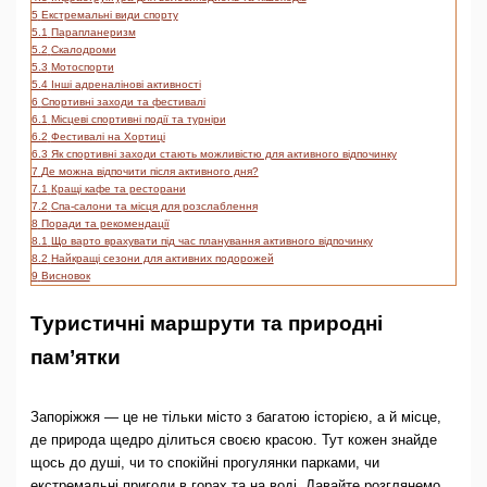
5
Екстремальні види спорту
5.1
Парапланеризм
5.2
Скалодроми
5.3
Мотоспорти
5.4
Інші адреналінові активності
6
Спортивні заходи та фестивалі
6.1
Місцеві спортивні події та турніри
6.2
Фестивалі на Хортиці
6.3
Як спортивні заходи стають можливістю для активного відпочинку
7
Де можна відпочити після активного дня?
7.1
Кращі кафе та ресторани
7.2
Спа-салони та місця для розслаблення
8
Поради та рекомендації
8.1
Що варто врахувати під час планування активного відпочинку
8.2
Найкращі сезони для активних подорожей
9
Висновок
Туристичні маршрути та природні
пам’ятки
Запоріжжя — це не тільки місто з багатою історією, а й місце,
де природа щедро ділиться своєю красою. Тут кожен знайде
щось до душі, чи то спокійні прогулянки парками, чи
екстремальні пригоди в горах та на воді. Давайте розглянемо