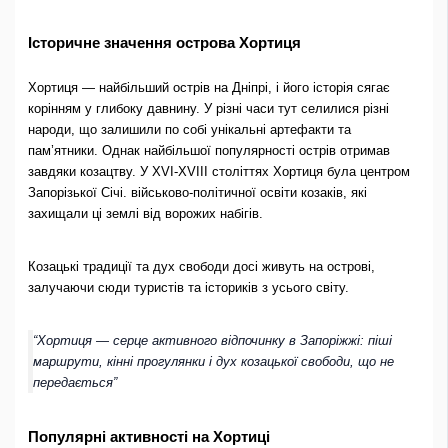
Історичне значення острова Хортиця
Хортиця — найбільший острів на Дніпрі, і його історія сягає
корінням у глибоку давнину. У різні часи тут селилися різні
народи, що залишили по собі унікальні артефакти та
пам’ятники. Однак найбільшої популярності острів отримав
завдяки козацтву. У XVI-XVIII століттях Хортиця була центром
Запорізької Січі. військово-політичної освіти козаків, які
захищали ці землі від ворожих набігів.
Козацькі традиції та дух свободи досі живуть на острові,
залучаючи сюди туристів та істориків з усього світу.
“Хортиця — серце активного відпочинку в Запоріжжі: піші
маршрути, кінні прогулянки і дух козацької свободи, що не
передається”
Популярні активності на Хортиці