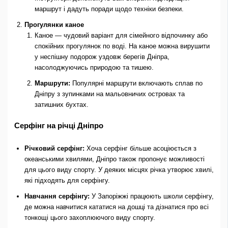
маршрут і дадуть поради щодо техніки безпеки.
Прогулянки каное
Каное — чудовий варіант для сімейного відпочинку або
спокійних прогулянок по воді. На каное можна вирушити
у неспішну подорож уздовж берегів Дніпра,
насолоджуючись природою та тишею.
Маршрути:
Популярні маршрути включають сплав по
Дніпру з зупинками на мальовничих островах та
затишних бухтах.
Серфінг на річці Дніпро
Річковий серфінг:
Хоча серфінг більше асоціюється з
океанськими хвилями, Дніпро також пропонує можливості
для цього виду спорту. У деяких місцях річка утворює хвилі,
які підходять для серфінгу.
Навчання серфінгу:
У Запоріжжі працюють школи серфінгу,
де можна навчитися кататися на дошці та дізнатися про всі
тонкощі цього захоплюючого виду спорту.