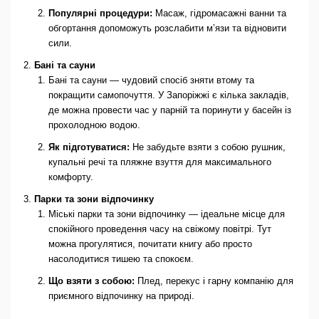
Популярні процедури:
Масаж, гідромасажні ванни та
обгортання допоможуть розслабити м’язи та відновити
сили.
Бані та сауни
Бані та сауни — чудовий спосіб зняти втому та
покращити самопочуття. У Запоріжжі є кілька закладів,
де можна провести час у парній та поринути у басейн із
прохолодною водою.
Як підготуватися:
Не забудьте взяти з собою рушник,
купальні речі та пляжне взуття для максимального
комфорту.
Парки та зони відпочинку
Міські парки та зони відпочинку — ідеальне місце для
спокійного проведення часу на свіжому повітрі. Тут
можна прогулятися, почитати книгу або просто
насолодитися тишею та спокоєм.
Що взяти з собою:
Плед, перекус і гарну компанію для
приємного відпочинку на природі.