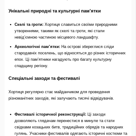
Унікальні природні та культурні пам’ятки
Скелі та гроти:
Хортиця славиться своїми природними
утвореннями, такими як скелі та гроти, які стали
невід’ємною частиною місцевого ландшафту.
Археологічні пам’ятки:
На острові збереглися сліди
стародавніх поселень, що відносяться до різних історичних
епох. Ці пам’ятники нагадують про багату культурну
спадщину регіону.
Спеціальні заходи та фестивалі
Хортиця регулярно стає майданчиком для проведення
різноманітних заходів, які залучають тисячі відвідувачів.
Фестивалі історичної реконструкції:
Ці заходи
дозволяють глядачам перенестися в минуле та стати
свідками козацьких битв, традиційних обрядів та народних
гулянь. Учасники фестивалів одягають історичні костюми та