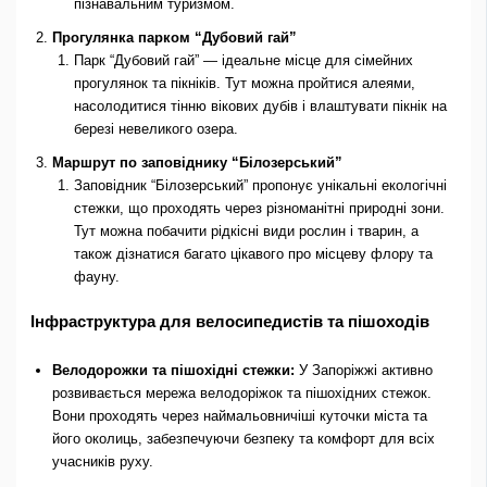
пізнавальним туризмом.
Прогулянка парком “Дубовий гай”
Парк “Дубовий гай” — ідеальне місце для сімейних
прогулянок та пікніків. Тут можна пройтися алеями,
насолодитися тінню вікових дубів і влаштувати пікнік на
березі невеликого озера.
Маршрут по заповіднику “Білозерський”
Заповідник “Білозерський” пропонує унікальні екологічні
стежки, що проходять через різноманітні природні зони.
Тут можна побачити рідкісні види рослин і тварин, а
також дізнатися багато цікавого про місцеву флору та
фауну.
Інфраструктура для велосипедистів та пішоходів
Велодорожки та пішохідні стежки:
У Запоріжжі активно
розвивається мережа велодоріжок та пішохідних стежок.
Вони проходять через наймальовничіші куточки міста та
його околиць, забезпечуючи безпеку та комфорт для всіх
учасників руху.