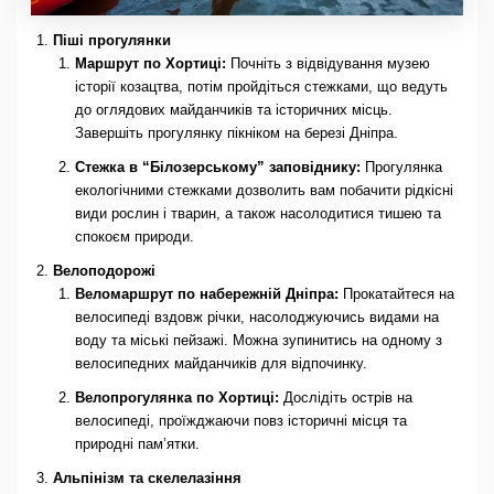
Піші прогулянки
Маршрут по Хортиці:
Почніть з відвідування музею
історії козацтва, потім пройдіться стежками, що ведуть
до оглядових майданчиків та історичних місць.
Завершіть прогулянку пікніком на березі Дніпра.
Стежка в “Білозерському” заповіднику:
Прогулянка
екологічними стежками дозволить вам побачити рідкісні
види рослин і тварин, а також насолодитися тишею та
спокоєм природи.
Велоподорожі
Веломаршрут по набережній Дніпра:
Прокатайтеся на
велосипеді вздовж річки, насолоджуючись видами на
воду та міські пейзажі. Можна зупинитись на одному з
велосипедних майданчиків для відпочинку.
Велопрогулянка по Хортиці:
Дослідіть острів на
велосипеді, проїжджаючи повз історичні місця та
природні пам’ятки.
Альпінізм та скелелазіння