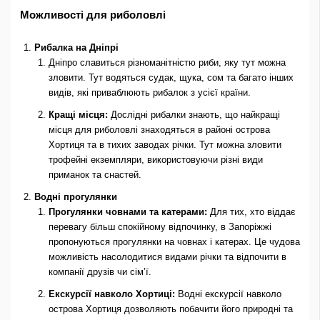
Можливості для риболовлі
Рибалка на Дніпрі
Дніпро славиться різноманітністю риби, яку тут можна
зловити. Тут водяться судак, щука, сом та багато інших
видів, які приваблюють рибалок з усієї країни.
Кращі місця:
Дослідні рибалки знають, що найкращі
місця для риболовлі знаходяться в районі острова
Хортиця та в тихих заводах річки. Тут можна зловити
трофейні екземпляри, використовуючи різні види
приманок та снастей.
Водні прогулянки
Прогулянки човнами та катерами:
Для тих, хто віддає
перевагу більш спокійному відпочинку, в Запоріжжі
пропонуються прогулянки на човнах і катерах. Це чудова
можливість насолодитися видами річки та відпочити в
компанії друзів чи сім’ї.
Екскурсії навколо Хортиці:
Водні екскурсії навколо
острова Хортиця дозволяють побачити його природні та