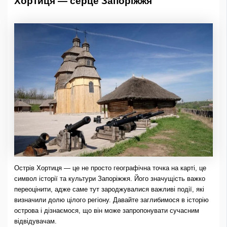
Хортиця — серце Запоріжжя
Острів Хортиця — це не просто географічна точка на карті, це
символ історії та культури Запоріжжя. Його значущість важко
переоцінити, адже саме тут зароджувалися важливі події, які
визначили долю цілого регіону. Давайте заглибимося в історію
острова і дізнаємося, що він може запропонувати сучасним
відвідувачам.