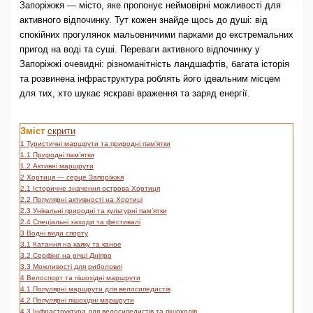
Запоріжжя — місто, яке пропонує неймовірні можливості для
активного відпочинку. Тут кожен знайде щось до душі: від
спокійних прогулянок мальовничими парками до екстремальних
пригод на воді та суші. Переваги активного відпочинку у
Запоріжжі очевидні: різноманітність ландшафтів, багата історія
та розвинена інфраструктура роблять його ідеальним місцем
для тих, хто шукає яскраві враження та заряд енергії.
Зміст
скрити
1
Туристичні маршрути та природні пам’ятки
1.1
Природні пам’ятки
1.2
Активні маршрути
2
Хортиця — серце Запоріжжя
2.1
Історичне значення острова Хортиця
2.2
Популярні активності на Хортиці
2.3
Унікальні природні та культурні пам’ятки
2.4
Спеціальні заходи та фестивалі
3
Водні види спорту
3.1
Катання на каяку та каное
3.2
Серфінг на річці Дніпро
3.3
Можливості для риболовлі
4
Велоспорт та пішохідні маршрути
4.1
Популярні маршрути для велосипедистів
4.2
Популярні пішохідні маршрути
4.3
Інфраструктура для велосипедистів та пішоходів