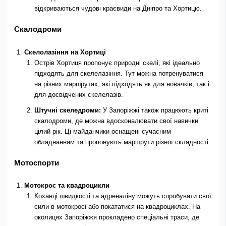
відкриваються чудові краєвиди на Дніпро та Хортицю.
Скалодроми
Скелолазіння на Хортиці
Острів Хортиця пропонує природні скелі, які ідеально
підходять для скелелазіння. Тут можна потренуватися
на різних маршрутах, які підходять як для новачків, так і
для досвідчених скелелазів.
Штучні скеледроми:
У Запоріжжі також працюють криті
скалодроми, де можна вдосконалювати свої навички
цілий рік. Ці майданчики оснащені сучасним
обладнанням та пропонують маршрути різної складності.
Мотоспорти
Мотокрос та квадроцикли
Коханці швидкості та адреналіну можуть спробувати свої
сили в мотокросі або покататися на квадроциклах. На
околицях Запоріжжя прокладено спеціальні траси, де