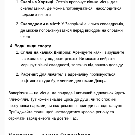
Скелі на Хортиці:
Острів пропонує кілька місць для
скелелазіння, де можна потренуватися і насолодитися
видами з висоти.
Скалодроми в місті:
У Запоріжжі є кілька скеледромів,
де можна попрактикуватися перед виходом на справжні
скелі.
Водні види спорту
Сплав на каяках Дніпром:
Арендуйте каяк і вирушайте
в захоплюючу подорож річкою. Ви можете вибрати
маршрут різної складності, залежно від вашого досвіду.
Рафтинг:
Для любителів адреналіну пропонуються
рафтингові тури бурхливими ділянками Дніпра.
Запоріжжя — це місце, де природа і активний відпочинок йдуть
пліч-о-пліч. Тут кожен знайде щось до душі, чи то спокійні
прогулянки парками, чи екстремальні пригоди на воді та суші.
Приїжджайте сюди, щоб насолодитися красою регіону та
отримати заряд енергії на довгий час.