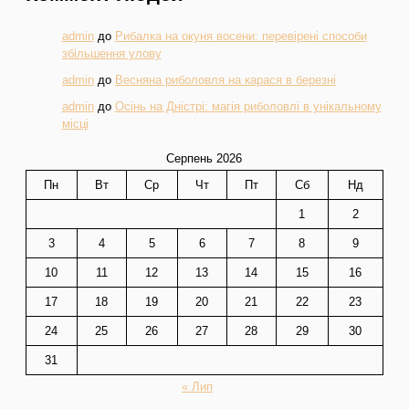
admin
до
Рибалка на окуня восени: перевірені способи
збільшення улову
admin
до
Весняна риболовля на карася в березні
admin
до
Осінь на Дністрі: магія риболовлі в унікальному
місці
Серпень 2026
Пн
Вт
Ср
Чт
Пт
Сб
Нд
1
2
3
4
5
6
7
8
9
10
11
12
13
14
15
16
17
18
19
20
21
22
23
24
25
26
27
28
29
30
31
« Лип