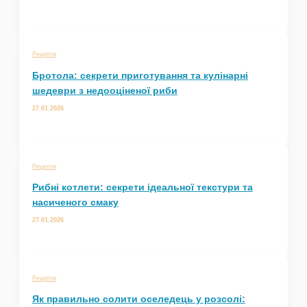
Рецепти
Бротола: секрети приготування та кулінарні
шедеври з недооціненої риби
27.01.2026
Рецепти
Рибні котлети: секрети ідеальної текстури та
насиченого смаку
27.01.2026
Рецепти
Як правильно солити оселедець у розсолі: