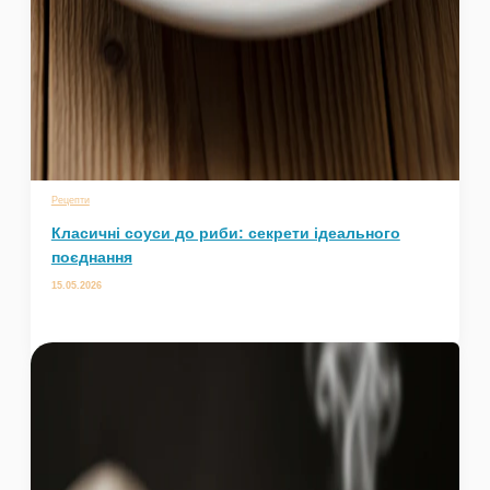
Рецепти
Класичні соуси до риби: секрети ідеального
поєднання
15.05.2026