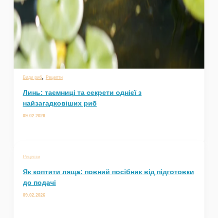
,
Види риб
Рецепти
Линь: таємниці та секрети однієї з
найзагадковіших риб
09.02.2026
Рецепти
Як коптити ляща: повний посібник від підготовки
до подачі
09.02.2026