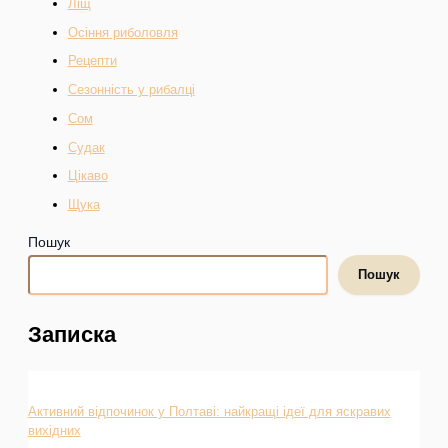
Ліщ
Осіння риболовля
Рецепти
Сезонність у рибалці
Сом
Судак
Цікаво
Щука
Пошук
Пошук
Записка
Активний відпочинок у Полтаві: найкращі ідеї для яскравих
вихідних