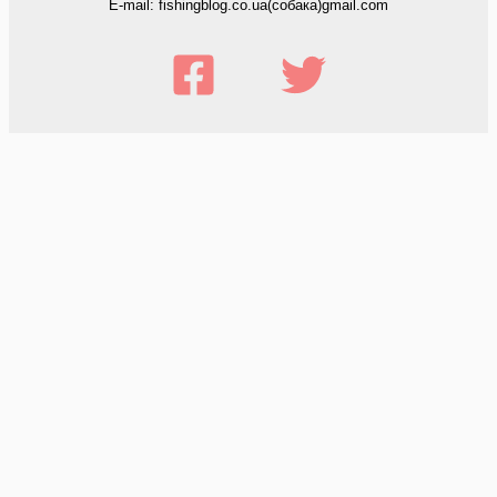
E-mail: fishingblog.co.ua(собака)gmail.com