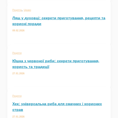
,
Рецепти
Цікаво
Лящ у духовці: секрети приготування, рецепти та
корисні поради
09.02.2026
Рецепти
Юшка з червоної риби: секрети приготування,
користь та традиції
27.01.2026
Рецепти
Хек: універсальна риба для смачних і корисних
страв
27.01.2026