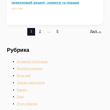
покроковий рецепт, секрети та поради
19.01.2026
1
2
…
5
Далі
→
Рубрика
Активний відпочинок
Весняна рибалка
Види риб
Зимова риболовля
Карась
Карп
Літня рибалка