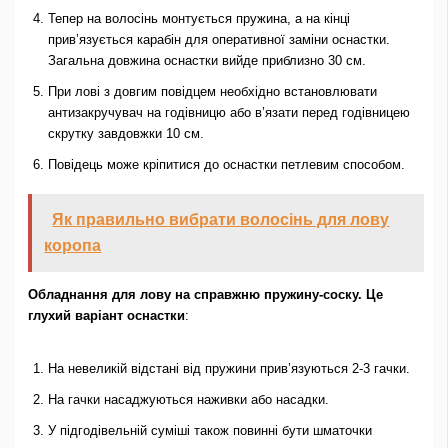
Тепер на волосінь монтується пружина, а на кінці
прив’язується карабін для оперативної заміни оснастки.
Загальна довжина оснастки вийде приблизно 30 см.
При лові з довгим повідцем необхідно встановлювати
антизакручувач на годівницю або в’язати перед годівницею
скрутку завдовжки 10 см.
Повідець може кріпитися до оснастки петлевим способом.
Як правильно вибрати волосінь для лову
коропа
Обладнання для лову на справжню пружину-соску. Це
глухий варіант оснастки
:
На невеликій відстані від пружини прив’язуються 2-3 гачки.
На гачки насаджуються наживки або насадки.
У підгодівельній суміші також повинні бути шматочки