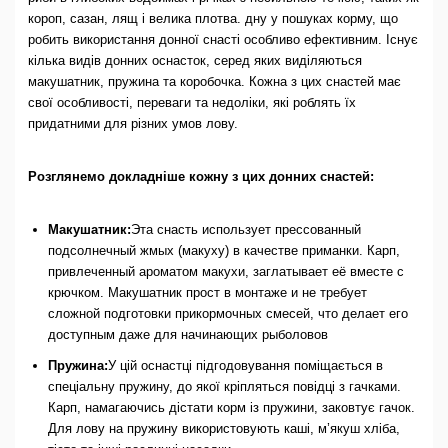
короп, сазан, лящ і велика плотва. дну у пошуках корму, що
робить використання донної снасті особливо ефективним. Існує
кілька видів донних оснасток, серед яких виділяються
макушатник, пружина та коробочка. Кожна з цих снастей має
свої особливості, переваги та недоліки, які роблять їх
придатними для різних умов лову.
Розглянемо докладніше кожну з цих донних снастей:
Макушатник:
Эта снасть использует прессованный
подсолнечный жмых (макуху) в качестве приманки. Карп,
привлеченный ароматом макухи, заглатывает её вместе с
крючком. Макушатник прост в монтаже и не требует
сложной подготовки прикормочных смесей, что делает его
доступным даже для начинающих рыболовов
Пружина:
У цій оснастці підгодовування поміщається в
спеціальну пружину, до якої кріпляться повідці з гачками.
Карп, намагаючись дістати корм із пружини, заковтує гачок.
Для лову на пружину використовують каші, м’якуш хліба,