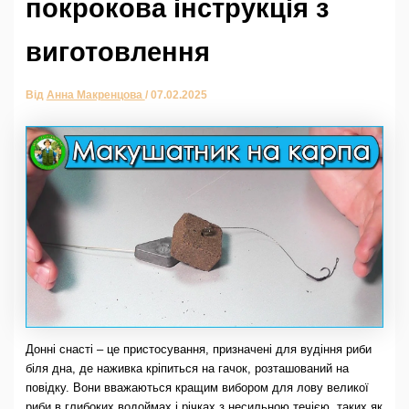
покрокова інструкція з
виготовлення
Від
Анна Макренцова
/
07.02.2025
Донні снасті – це пристосування, призначені для вудіння риби
біля дна, де наживка кріпиться на гачок, розташований на
повідку. Вони вважаються кращим вибором для лову великої
риби в глибоких водоймах і річках з несильною течією, таких як