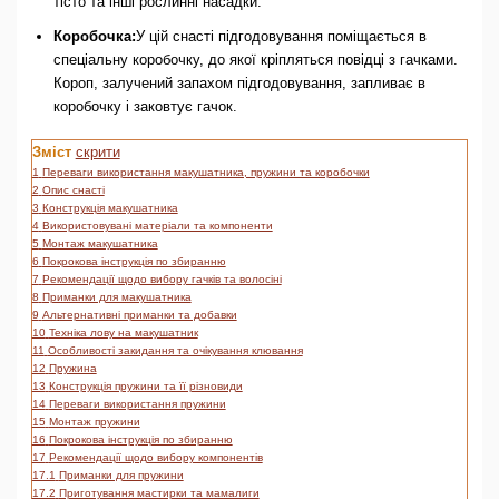
тісто та інші рослинні насадки.
Коробочка:
У цій снасті підгодовування поміщається в
спеціальну коробочку, до якої кріпляться повідці з гачками.
Короп, залучений запахом підгодовування, запливає в
коробочку і заковтує гачок.
Зміст
скрити
1
Переваги використання макушатника, пружини та коробочки
2
Опис снасті
3
Конструкція макушатника
4
Використовувані матеріали та компоненти
5
Монтаж макушатника
6
Покрокова інструкція по збиранню
7
Рекомендації щодо вибору гачків та волосіні
8
Приманки для макушатника
9
Альтернативні приманки та добавки
10
Техніка лову на макушатник
11
Особливості закидання та очікування клювання
12
Пружина
13
Конструкція пружини та її різновиди
14
Переваги використання пружини
15
Монтаж пружини
16
Покрокова інструкція по збиранню
17
Рекомендації щодо вибору компонентів
17.1
Приманки для пружини
17.2
Приготування мастирки та мамалиги