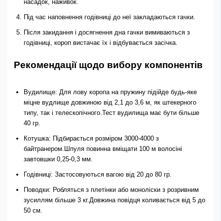
насадок, наживок.
Під час наповнення годівниці до неї закладаються гачки.
Після закидання і досягнення дна гачки вимиваються з
годівниці, короп вистачає їх і відбувається засічка.
Рекомендації щодо вибору компонентів
Вудилище: Для лову коропа на пружину підійде будь-яке
міцне вудлище довжиною від 2,1 до 3,6 м, як штекерного
типу, так і телескопічного.Тест вудилища має бути більше
40 гр.
Котушка: Підбирається розміром 3000-4000 з
байтранером.Шпуля повинна вміщати 100 м волосіні
завтовшки 0,25-0,3 мм.
Годівниці: Застосовуються вагою від 20 до 80 гр.
Поводки: Робляться з плетінки або моноліски з розривним
зусиллям більше 3 кг.Довжина повідця коливається від 5 до
50 см.