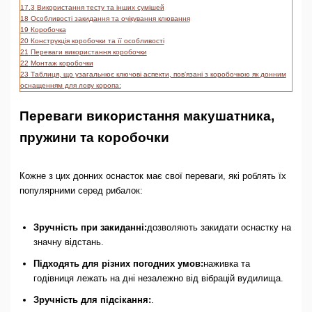
17.3
Використання тесту та інших сумішей
18
Особливості закидання та очікування клювання
19
Коробочка
20
Конструкція коробочки та її особливості
21
Переваги використання коробочки
22
Монтаж коробочки
23
Таблиця, що узагальнює ключові аспекти, пов’язані з коробочкою як донним
оснащенням для лову коропа:
Переваги використання макушатника,
пружини та коробочки
Кожне з цих донних оснасток має свої переваги, які роблять їх
популярними серед рибалок:
Зручність при закиданні:
дозволяють закидати оснастку на
значну відстань.
Підходять для різних погодних умов:
наживка та
годівниця лежать на дні незалежно від вібрацій вудилища.
Зручність для підсікання:
.