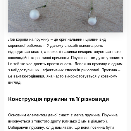
Лов коропа на пружину – це оригінальний і цікавий вид
коропової риболовлі. У даному способі основна роль
відводиться снасті, а в якості наживки використовуються тісто,
кашеподібні та рослинні приманки. Пружина – це дуже уловиста
і в той же час досить проста снасть. Ловля на пружину є одним
з найдоступніших і ефективних способів риболовлі. Пружина –
це вантаж-годівниця, яка часто використовується у ковзному
вигляді.
Конструкція пружини та її різновиди
Основним елементом даної снасті є легка пружина. Пружина
виконується з товстого дроту (близько 2 мм в діаметрі).
Вибираючи пружину, слід пам’ятати, що вона повинна бути