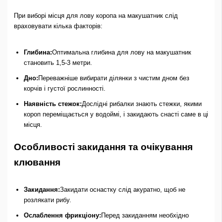
При виборі місця для лову коропа на макушатник слід
враховувати кілька факторів:
Глибина:
Оптимальна глибина для лову на макушатник
становить 1,5-3 метри.
Дно:
Переважніше вибирати ділянки з чистим дном без
корчів і густої рослинності.
Наявність стежок:
Дослідні рибалки знають стежки, якими
короп переміщається у водоймі, і закидають снасті саме в ці
місця.
Особливості закидання та очікування
клювання
Закидання:
Закидати оснастку слід акуратно, щоб не
розлякати рибу.
Ослаблення фрикціону:
Перед закиданням необхідно