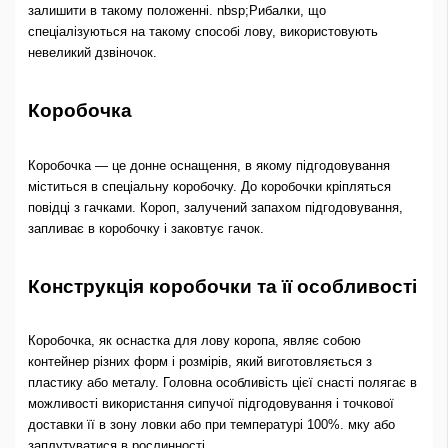
залишити в такому положенні. nbsp;Рибалки, що
спеціалізуються на такому способі лову, використовують
невеликий дзвіночок.
Коробочка
Коробочка — це донне оснащення, в якому підгодовування
міститься в спеціальну коробочку. До коробочки кріпляться
повідці з гачками. Короп, залучений запахом підгодовування,
запливає в коробочку і заковтує гачок.
Конструкція коробочки та її особливості
Коробочка, як оснастка для лову коропа, являє собою
контейнер різних форм і розмірів, який виготовляється з
пластику або металу. Головна особливість цієї снасті полягає в
можливості використання сипучої підгодовування і точкової
доставки її в зону ловки або при температурі 100%. мку або
заплутуватися в рослинності.