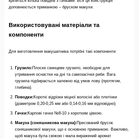
кріпиться кілька повідків з гачками. Вся ця конструкція
доповнюється приманкою – бруском макухи.
Використовувані матеріали та
компоненти
Для виготовлення макушатника потрібні такі компоненти:
Грузило:
Плоске свинцеве грузило, необхідне для
утримання оснастки на дні та самозасічки риби. Вага
грузила підбирається залежно від умов лову (протягом,
глибина).
Поводки:
Короткі відрізки міцної волосіні або плетінки
(діаметром 0,20-0,25 мм або 0,14-0,16 мм відповідно).
Гачки:
Карпові гачки №8-10 з коротким цівкою.
Макуха (соняшникова макуха):
Пресований брусок
соняшникової макухи, що є основною приманкою. Важливо,
щоб макуха була свіжою і мала виражений аромат