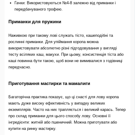
Гачки: Використовуються №4-8 залежно від приманки і
передбачуваного трофею.
Приманки для пружини
Наживкою при такому лові служать тісто, кашеподібні та
рослинні приманки. Для упіймання коропа можна
використовувати абсолютно різні підгодовування у вигляді
тесту всіляких каш, макухи. При цьому, консистенція тіста або
каші повинна бути такою, щоб вони не вимивалися з годівниці
передчасно.
Приготування мастирки та мамалиги
Багаторічна практика показує, що ці снасті для лову коропа
мають дуже високу ефективність у випадку великих
екземплярів. Часто на них трапляється і великий карась. Тепер
про склад приманки для цього способу лову. Основні її
інгредієнти: житній або пшеничний. Можна приготувати або
купити на ринку мастирку.