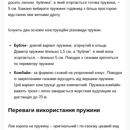
досить легкою. бублика”, в який згортається готова пружина, –
5 см. Бажано вибирати пружинні годівниці з більш просторою
відстанню між витками дроту.
Існують два основні конструкційні різновиди пружин:
Бублік
– довгий варіант пружини, згорнутий в кільце.
Діаметр пружини близько 1,5 см, а “бублик”, в який вона
згортається, – близько 5 см. Поводки з гачками кріпляться
по периметру пружини.
Комбайн
– за формою схожий на укорочений конус. Поводки
із закріпленими гачками відходять від вершини пружини.
Цей варіант конструкції дуже компактний. Пружина-комбайн
важить трохи і легко закидається жорстким вудлищем на
дистанцію до 70 м.
Переваги використання пружини
Лов коропа на пружину – оригінальний і по-своєму цікавий вид