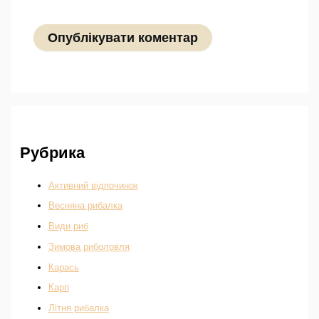
Рубрика
Активний відпочинок
Весняна рибалка
Види риб
Зимова риболовля
Карась
Карп
Літня рибалка