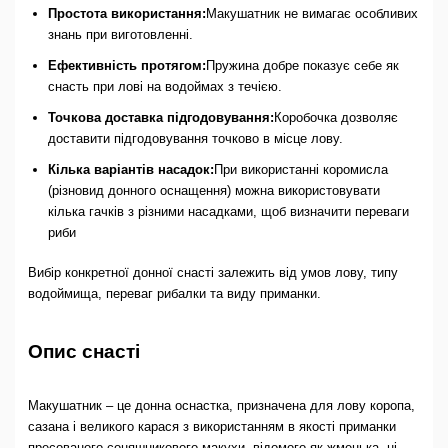
Простота використання:
Макушатник не вимагає особливих
знань при виготовленні.
Ефективність протягом:
Пружина добре показує себе як
снасть при лові на водоймах з течією.
Точкова доставка підгодовування:
Коробочка дозволяє
доставити підгодовування точково в місце лову.
Кілька варіантів насадок:
При використанні коромисла
(різновид донного оснащення) можна використовувати
кілька гачків з різними насадками, щоб визначити переваги
риби
Вибір конкретної донної снасті залежить від умов лову, типу
водоймища, переваг рибалки та виду приманки.
Опис снасті
Макушатник – це донна оснастка, призначена для лову коропа,
сазана і великого карася з використанням в якості приманки
пресованого соняшникового макухи, відомого як жменька. ні