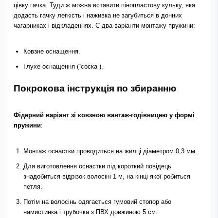
цівку гачка. Туди ж можна вставити пінопластову кульку, яка
додасть гачку легкість і наживка не загубиться в донних
чагарниках і відкладеннях. Є два варіанти монтажу пружини:
Ковзне оснащення.
Глухе оснащення (“соска”).
Покрокова інструкція по збиранню
Фідерний варіант зі ковзною вантаж-годівницею у формі
пружини
:
Монтаж оснастки проводиться на жилці діаметром 0,3 мм.
Для виготовлення оснастки під короткий повідець
знадобиться відрізок волосіні 1 м, на кінці якої робиться
петля.
Потім на волосінь одягається гумовий стопор або
намистинка і трубочка з ПВХ довжиною 5 см.