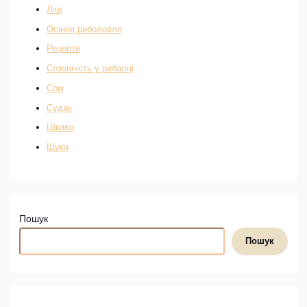
Ліщ
Осіння риболовля
Рецепти
Сезонність у рибалці
Сом
Судак
Цікаво
Щука
Пошук
Пошук