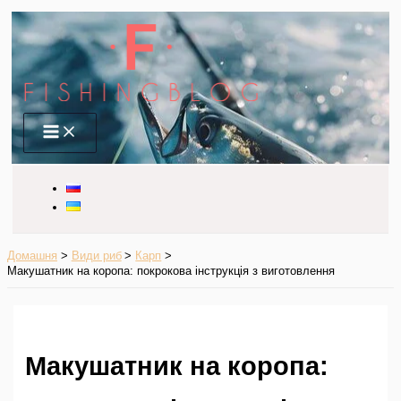
Перейти
до
вмісту
Main
Menu
Домашня
Види риб
Карп
Макушатник на коропа: покрокова інструкція з виготовлення
Макушатник на коропа: