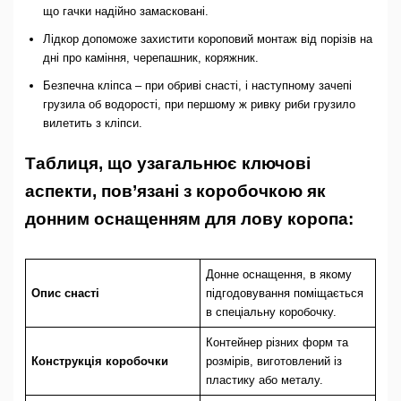
що гачки надійно замасковані.
Лідкор допоможе захистити короповий монтаж від порізів на
дні про каміння, черепашник, коряжник.
Безпечна кліпса – при обриві снасті, і наступному зачепі
грузила об водорості, при першому ж ривку риби грузило
вилетить з кліпси.
Таблиця, що узагальнює ключові
аспекти, пов’язані з коробочкою як
донним оснащенням для лову коропа:
Донне оснащення, в якому
Опис снасті
підгодовування поміщається
в спеціальну коробочку.
Контейнер різних форм та
Конструкція коробочки
розмірів, виготовлений із
пластику або металу.