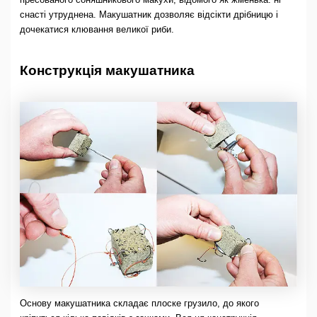
снасті утруднена. Макушатник дозволяє відсікти дрібницю і
дочекатися клювання великої риби.
Конструкція макушатника
Основу макушатника складає плоске грузило, до якого