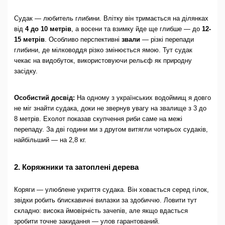
Судак — любитель глибини. Влітку він тримається на ділянках
від
4 до 10 метрів
, а восени та взимку йде ще глибше — до
12-
15 метрів
. Особливо перспективні
звали
— різкі перепади
глибини, де мілководдя різко змінюється ямою. Тут судак
чекає на видобуток, використовуючи рельєф як природну
засідку.
Особистий досвід:
На одному з українських водоймищ я довго
не міг знайти судака, доки не звернув увагу на звалище з 3 до
8 метрів. Ехолот показав скупчення риби саме на межі
перепаду. За дві години ми з другом витягли чотирьох судаків,
найбільший — на 2,8 кг.
2. Коряжники та затоплені дерева
Коряги — улюблене укриття судака. Він ховається серед гілок,
звідки робить блискавичні вилазки за здобиччю. Ловити тут
складно: висока ймовірність зачепів, але якщо вдасться
зробити точне закидання — улов гарантований.