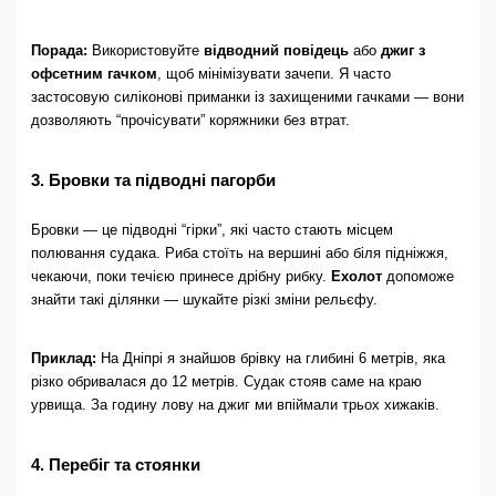
Порада:
Використовуйте
відводний повідець
або
джиг з
офсетним гачком
, щоб мінімізувати зачепи. Я часто
застосовую силіконові приманки із захищеними гачками — вони
дозволяють “прочісувати” коряжники без втрат.
3. Бровки та підводні пагорби
Бровки — це підводні “гірки”, які часто стають місцем
полювання судака. Риба стоїть на вершині або біля підніжжя,
чекаючи, поки течією принесе дрібну рибку.
Ехолот
допоможе
знайти такі ділянки — шукайте різкі зміни рельєфу.
Приклад:
На Дніпрі я знайшов брівку на глибині 6 метрів, яка
різко обривалася до 12 метрів. Судак стояв саме на краю
урвища. За годину лову на джиг ми впіймали трьох хижаків.
4. Перебіг та стоянки