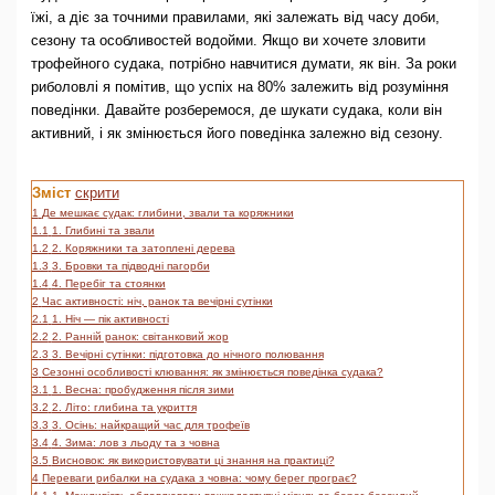
їжі, а діє за точними правилами, які залежать від часу доби,
сезону та особливостей водойми. Якщо ви хочете зловити
трофейного судака, потрібно навчитися думати, як він. За роки
риболовлі я помітив, що успіх на 80% залежить від розуміння
поведінки. Давайте розберемося, де шукати судака, коли він
активний, і як змінюється його поведінка залежно від сезону.
Зміст
скрити
1
Де мешкає судак: глибини, звали та коряжники
1.1
1. Глибині та звали
1.2
2. Коряжники та затоплені дерева
1.3
3. Бровки та підводні пагорби
1.4
4. Перебіг та стоянки
2
Час активності: ніч, ранок та вечірні сутінки
2.1
1. Ніч — пік активності
2.2
2. Ранній ранок: світанковий жор
2.3
3. Вечірні сутінки: підготовка до нічного полювання
3
Сезонні особливості клювання: як змінюється поведінка судака?
3.1
1. Весна: пробудження після зими
3.2
2. Літо: глибина та укриття
3.3
3. Осінь: найкращий час для трофеїв
3.4
4. Зима: лов з льоду та з човна
3.5
Висновок: як використовувати ці знання на практиці?
4
Переваги рибалки на судака з човна: чому берег програє?