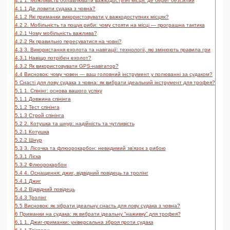
4.1
1. Можливість облавлювати важкодоступні місця: де берег безсилий
4.1.1
Де ловити судака з човна?
4.1.2
Які приманки використовувати у важкодоступних місцях?
4.2
2. Мобільність та пошук риби: чому стояти на місці — програшна тактика
4.2.1
Чому мобільність важлива?
4.2.2
Як правильно пересуватися на човні?
4.3
3. Використання ехолота та навігації: технології, які змінюють правила гри
4.3.1
Навіщо потрібен ехолот?
4.3.2
Як використовувати GPS-навігатор?
4.4
Висновок: чому човен — ваш головний інструмент у полюванні за судаком?
5
Снасті для лову судака з човна: як вибрати ідеальний інструмент для трофея?
5.1
1. Спінінг: основа вашого успіху
5.1.1
Довжина спінінга
5.1.2
Тест спінінга
5.1.3
Строй спінінга
5.2
2. Котушка та шнур: надійність та чутливість
5.2.1
Котушка
5.2.2
Шнур
5.3
3. Лісочка та флюорокарбон: невидимий зв’язок з рибою
5.3.1
Ліска
5.3.2
Флюорокарбон
5.4
4. Оснащення: джиг, відвідний повідець та тролінг
5.4.1
Джиг
5.4.2
Відвідний повідець
5.4.3
Тролінг
5.5
Висновок: як зібрати ідеальну снасть для лову судака з човна?
6
Приманки на судака: як вибрати ідеальну “наживку” для трофея?
6.1
1. Джиг-приманки: універсальна зброя проти судака