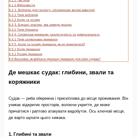
6.1.1
Твістери
6.1.2
Віброхвости
6.2
2. Воблери для тролінгу: обловлюємо великі акваторії
6.2.1
Типи воблерів
6.2.2
Колір та розмір
6.3
3. Блешні: класика, яка завжди працює
6.3.1
Типи блешень
6.4
4. Силіконові приманки: реалістичність та універсальність
6.4.1
Типи силіконових приманок
6.5
5. Колір та розмір приманок: як не помилитися?
6.5.1
Колір приманок
6.5.2
Розмір приманок
6.6
Висновок: як вибрати ідеальну приманку для лову судака?
Де мешкає судак: глибини, звали та
коряжники
Судак — риба обережна і прискіплива до місця проживання. Він
уникає відкритих просторів, воліючи укриття, де може
причаїтися і раптово атакувати видобуток. Ось ключові місця,
де варто шукати цього хижака:
1. Глибині та звали