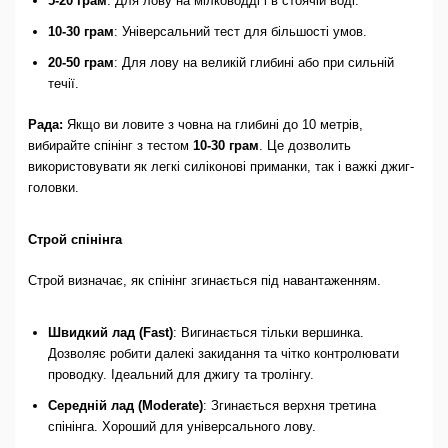
5-20 грам
: Для лову на мілководді і в стоячій воді.
10-30 грам
: Універсальний тест для більшості умов.
20-50 грам
: Для лову на великій глибині або при сильній
течії.
Рада:
Якщо ви ловите з човна на глибині до 10 метрів,
вибирайте спінінг з тестом
10-30 грам
. Це дозволить
використовувати як легкі силіконові приманки, так і важкі джиг-
головки.
Строй спінінга
Строй визначає, як спінінг згинається під навантаженням.
Швидкий лад (Fast)
: Вигинається тільки вершинка.
Дозволяє робити далекі закидання та чітко контролювати
проводку. Ідеальний для джигу та тролінгу.
Середній лад (Moderate)
: Згинається верхня третина
спінінга. Хороший для універсального лову.