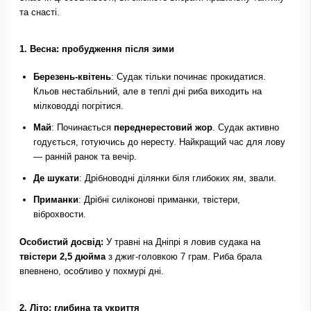
та снасті.
1. Весна: пробудження після зими
Березень-квітень
: Судак тільки починає прокидатися.
Кльов нестабільний, але в теплі дні риба виходить на
мілководді погрітися.
Май
: Починається
переднерестовий жор
. Судак активно
годується, готуючись до нересту. Найкращий час для лову
— ранній ранок та вечір.
Де шукати
: Дрібноводні ділянки біля глибоких ям, звали.
Приманки
: Дрібні силіконові приманки, твістери,
віброхвости.
Особистий досвід:
У травні на Дніпрі я ловив судака на
твістери 2,5 дюйма
з джиг-головкою 7 грам. Риба брала
впевнено, особливо у похмурі дні.
2. Літо: глибина та укриття