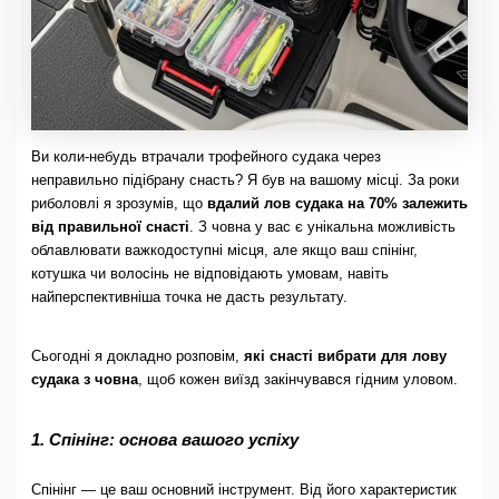
Ви коли-небудь втрачали трофейного судака через
неправильно підібрану снасть? Я був на вашому місці. За роки
риболовлі я зрозумів, що
вдалий лов судака на 70% залежить
від правильної снасті
. З човна у вас є унікальна можливість
облавлювати важкодоступні місця, але якщо ваш спінінг,
котушка чи волосінь не відповідають умовам, навіть
найперспективніша точка не дасть результату.
Сьогодні я докладно розповім,
які снасті вибрати для лову
судака з човна
, щоб кожен виїзд закінчувався гідним уловом.
1. Спінінг: основа вашого успіху
Спінінг — це ваш основний інструмент. Від його характеристик