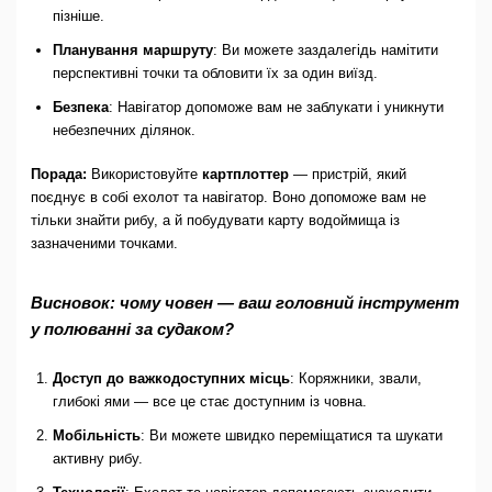
пізніше.
Планування маршруту
: Ви можете заздалегідь намітити
перспективні точки та обловити їх за один виїзд.
Безпека
: Навігатор допоможе вам не заблукати і уникнути
небезпечних ділянок.
Порада:
Використовуйте
картплоттер
— пристрій, який
поєднує в собі ехолот та навігатор. Воно допоможе вам не
тільки знайти рибу, а й побудувати карту водоймища із
зазначеними точками.
Висновок: чому човен — ваш головний інструмент
у полюванні за судаком?
Доступ до важкодоступних місць
: Коряжники, звали,
глибокі ями — все це стає доступним із човна.
Мобільність
: Ви можете швидко переміщатися та шукати
активну рибу.