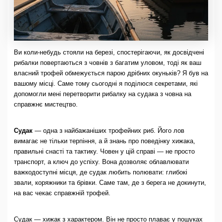
Ви коли-небудь стояли на березі, спостерігаючи, як досвідчені
рибалки повертаються з човнів з багатим уловом, тоді як ваш
власний трофей обмежується парою дрібних окуньків? Я був на
вашому місці. Саме тому сьогодні я поділюся секретами, які
допомогли мені перетворити рибалку на судака з човна на
справжнє мистецтво.
Судак
— одна з найбажаніших трофейних риб. Його лов
вимагає не тільки терпіння, а й знань про поведінку хижака,
правильні снасті та тактику. Човен у цій справі — не просто
транспорт, а ключ до успіху. Вона дозволяє облавлювати
важкодоступні місця, де судак любить полювати: глибокі
звали, коряжники та брівки. Саме там, де з берега не докинути,
на вас чекає справжній трофей.
Судак — хижак з характером. Він не просто плаває у пошуках