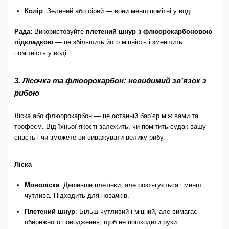
Колір
: Зелений або сірий — вони менш помітні у воді.
Рада:
Використовуйте
плетений шнур з флюорокарбоновою
підкладкою
— це збільшить його міцність і зменшить
помітність у воді.
3. Лісочка та флюорокарбон: невидимий зв’язок з
рибою
Ліска або флюорокарбон — це останній бар’єр між вами та
трофеєм. Від їхньої якості залежить, чи помітить судак вашу
снасть і чи зможете ви виважувати велику рибу.
Ліска
Моноліска
: Дешевше плетінки, але розтягується і менш
чутлива. Підходить для новачків.
Плетений шнур
: Більш чутливий і міцний, але вимагає
обережного поводження, щоб не пошкодити руки.