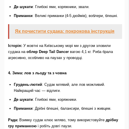
Де шукати
: Глибокі ями, коряжники, звали.
Приманки
: Великі приманки (4-5 дюймів), воблери, блешні.
Як почистити судака: покрокова інструкція
Історія:
У жовтні на Київському морі ми з другом зловили
судака на
облер Deep Tail Dancer
вагою 4,1 кг. Риба брала
агресивно, особливо на паузах у проводці.
4. Зима: лов з льоду та з човна
Грудень-лютий
: Судак млявий, але лов можливий.
Найкращий час — відлиги.
Де шукати
: Глибокі ями, коряжники.
Приманки
: Дрібні блешні, балансири, блешні з живцем.
Рада:
Взимку судак клює мляво, тому використовуйте
дрібну
гру приманкою
і робіть довгі паузи.