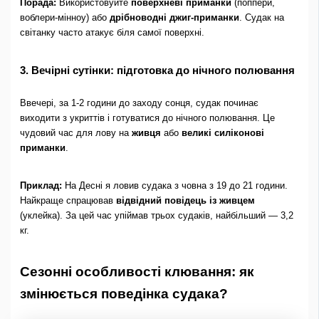
Порада:
Використовуйте
поверхневі приманки
(поппери,
воблери-мінноу) або
дрібноводні джиг-приманки
. Судак на
світанку часто атакує біля самої поверхні.
3. Вечірні сутінки: підготовка до нічного полювання
Ввечері, за 1-2 години до заходу сонця, судак починає
виходити з укриттів і готуватися до нічного полювання. Це
чудовий час для лову на
живця
або
великі силіконові
приманки
.
Приклад:
На Десні я ловив судака з човна з 19 до 21 години.
Найкраще спрацював
відвідний повідець із живцем
(уклейка). За цей час упіймав трьох судаків, найбільший — 3,2
кг.
Сезонні особливості клювання: як
змінюється поведінка судака?