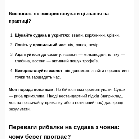
Висновок: як використовувати ці знання на
практиці?
Шукайте судака в укриттях
: звали, коряжники, брівки.
Ловіть у правильний час
: ніч, ранок, вечір.
Адаптуйтеся до сезону
: навесні — мілководдя, влітку —
глибина, восени — активний пошук трофеїв.
Використовуйте ехолот
: він допоможе знайти перспективні
точки та заощадить час.
Моя порада новачкам:
Не бійтеся експериментувати! Судак
— риба примхлива, і іноді нестандартний підхід (наприклад,
лов на незвичайну приманку або в нетиповий час) дає кращі
результати.
Переваги рибалки на судака з човна:
чому берег програє?