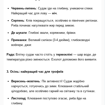
Червень-липень
: Судак іде на глибину, уникаючи спеки.
Найкращий час для лову —
ніч
.
Серпень
: Клів покращується, особливо в північних регіонах.
Риба починає нагулювати жир перед зимою.
Де шукати
: Глибокі звали, коряжники, брівки.
Приманки
: Великий силікон (3-4 дюйми), глибоководні
воблери, джиг.
Рада:
Влітку судак часто стоїть у
термокліні
— шар води, де
температура різко змінюється. Ехолот допоможе його виявити.
3. Осінь: найкращий час для трофеїв
Вересень–жовтень
: Пік активності! Судак жадібно
харчується, готуючись до зими. Клювання стабільний
цілодобово, але особливо гарний на світанку та в сутінках.
Листопад
: Клювання поступово згасає, риба йде на
глибину.