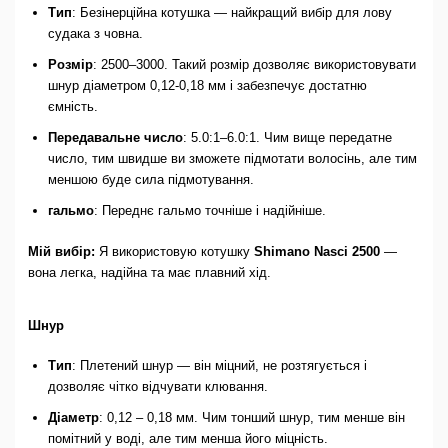
Тип
: Безінерційна котушка — найкращий вибір для лову
судака з човна.
Розмір
: 2500–3000. Такий розмір дозволяє використовувати
шнур діаметром 0,12-0,18 мм і забезпечує достатню
ємність.
Передавальне число
: 5.0:1–6.0:1. Чим вище передатне
число, тим швидше ви зможете підмотати волосінь, але тим
меншою буде сила підмотування.
гальмо
: Переднє гальмо точніше і надійніше.
Мій вибір:
Я використовую котушку
Shimano Nasci 2500
—
вона легка, надійна та має плавний хід.
Шнур
Тип
: Плетений шнур — він міцний, не розтягується і
дозволяє чітко відчувати клювання.
Діаметр
: 0,12 – 0,18 мм. Чим тонший шнур, тим менше він
помітний у воді, але тим менша його міцність.