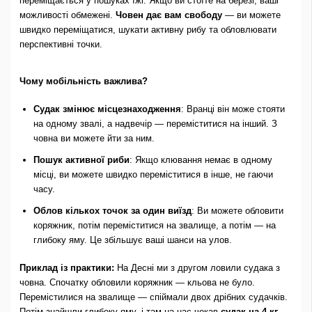
переміщається у пошуках їжі. Якщо ви стоїте на березі, ваші
можливості обмежені.
Човен дає вам свободу
— ви можете
швидко переміщатися, шукати активну рибу та обловлювати
перспективні точки.
Чому мобільність важлива?
Судак змінює місцезнаходження
: Вранці він може стояти
на одному звалі, а надвечір — переміститися на інший. З
човна ви можете йти за ним.
Пошук активної риби
: Якщо клювання немає в одному
місці, ви можете швидко переміститися в інше, не гаючи
часу.
Облов кількох точок за один виїзд
: Ви можете обловити
коряжник, потім переміститися на звалище, а потім — на
глибоку яму. Це збільшує ваші шанси на улов.
Приклад із практики:
На Десні ми з другом ловили судака з
човна. Спочатку обловили коряжник — кльова не було.
Перемістилися на звалище — спіймали двох дрібних судачків.
Потім знайшли глибоку яму, і там на нас чекав
судак на 4 кг
.