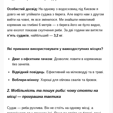
Особистий досвід:
На одному з водосховищ під Києвом я
довго не міг упіймати судака з берега. Але варто нам з другом
вийти на човні, як все змінилося. Ми знайшли невеликий
коряжник на глибині 6 метрів — з берега його не було видно,
але ехолот показав скупчення риби. За дві години ми витягли
п’ять судаків
, найбільший —
3,2 кг
.
Які приманки використовувати у важкодоступних місцях?
Джиг з офсетним гачком
: Дозволяє ловити в коряжниках
без зачепів.
Відвідний повідець
: Ефективний на мілководді та в траві.
Воблери-мінноу
: Хороші для облова свалів та бровок.
2. Мобільність та пошук риби: чому стояти на
місці — програшна тактика
Судак — риба рухлива. Він не стоїть на одному місці, а