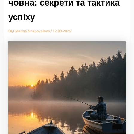
човна: секрети та тактика
успіху
Від
Marina Shapovalova
/
12.09.2025