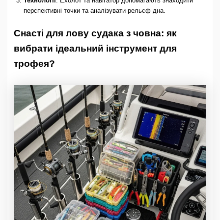
Технології
: Ехолот та навігатор допомагають знаходити
перспективні точки та аналізувати рельєф дна.
Снасті для лову судака з човна: як
вибрати ідеальний інструмент для
трофея?