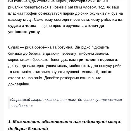
Ви коли-небудь стояли на березі, спостерігаючи, як інші
рибалки повертаються з човнів з багатим уловом, тоді як ваш
власний трофей обмежується парою дрібних окуньків? Я був на
вашому місці. Саме тому сьогодні я розповім, чому
рибалка на
судака з човна
— це не просто зручність, а
ключ до
успішного улову
.
Судак — риба обережна та розумна. Він рідко підходить
близько до берега, віддаючи перевагу глибоким звалям,
коряжникам і бровкам. Човен дає вам
три головні переваги
:
доступ до важкодоступних місць, мобільність для пошуку риби
та можливість використовувати сучасні технології, такі як
ехолот та навігація. Давайте розберемо кожне з них
докладніше.
«Справжній азарт починається там, де човен зустрічається
з глибиною.»
1. Можливість облавлювати важкодоступні місця:
де берег безсилий