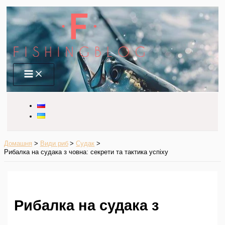
Перейти
до
вмісту
Main
Menu
Домашня
Види риб
Судак
Рибалка на судака з човна: секрети та тактика успіху
Рибалка на судака з