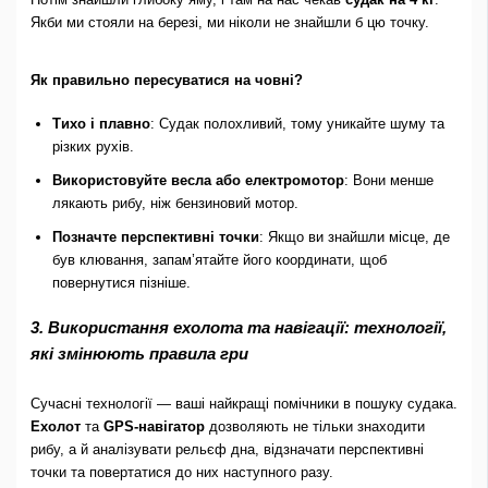
Якби ми стояли на березі, ми ніколи не знайшли б цю точку.
Як правильно пересуватися на човні?
Тихо і плавно
: Судак полохливий, тому уникайте шуму та
різких рухів.
Використовуйте весла або електромотор
: Вони менше
лякають рибу, ніж бензиновий мотор.
Позначте перспективні точки
: Якщо ви знайшли місце, де
був клювання, запам’ятайте його координати, щоб
повернутися пізніше.
3. Використання ехолота та навігації: технології,
які змінюють правила гри
Сучасні технології — ваші найкращі помічники в пошуку судака.
Ехолот
та
GPS-навігатор
дозволяють не тільки знаходити
рибу, а й аналізувати рельєф дна, відзначати перспективні
точки та повертатися до них наступного разу.