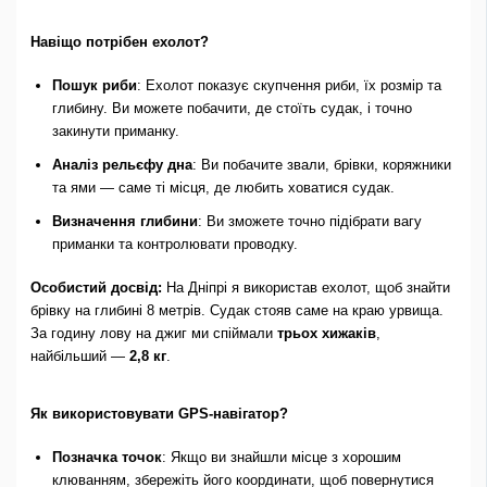
Навіщо потрібен ехолот?
Пошук риби
: Ехолот показує скупчення риби, їх розмір та
глибину. Ви можете побачити, де стоїть судак, і точно
закинути приманку.
Аналіз рельєфу дна
: Ви побачите звали, брівки, коряжники
та ями — саме ті місця, де любить ховатися судак.
Визначення глибини
: Ви зможете точно підібрати вагу
приманки та контролювати проводку.
Особистий досвід:
На Дніпрі я використав ехолот, щоб знайти
брівку на глибині 8 метрів. Судак стояв саме на краю урвища.
За годину лову на джиг ми спіймали
трьох хижаків
,
найбільший —
2,8 кг
.
Як використовувати GPS-навігатор?
Позначка точок
: Якщо ви знайшли місце з хорошим
клюванням, збережіть його координати, щоб повернутися