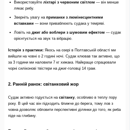
Використовуйте
ліхтарі з червоним світлом
— він менше
лякає рибу.
Зверніть увагу на
приманки з люмінесцентними
вставками
— вони приваблюють судака у темряві.
Ловіть на
джиг або воблери з шумовим ефектом
— судак
орієнтується на звук та вібрацію.
Історія з практики:
Якось на озері в Полтавській області ми
вийшли на човні о 2 годині ночі. Судак клював так активно, що
за 3 години ми наловили 7 кг хижака. Найкраще спрацювали
чорні силіконові твістери на джиг-головці 14 грам.
2. Ранній ранок: світанковий жор
Судак активно годується на
світанку
, особливо в теплу пору
року. В цей час він підходить ближче до берега, тому лов з
човна дозволяє обловити перспективні ділянки до того, як риба
піде на глибину.