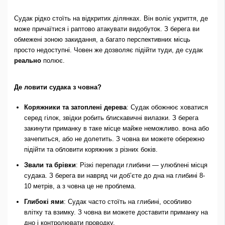
Судак рідко стоїть на відкритих ділянках. Він воліє укриття, де
може причаїтися і раптово атакувати видобуток. З берега ви
обмежені зоною закидання, а багато перспективних місць
просто недоступні. Човен же дозволяє підійти туди, де судак
реально
полює.
Де ловити судака з човна?
Коряжники та затоплені дерева
: Судак обожнює ховатися
серед гілок, звідки робить блискавичні вилазки. З берега
закинути приманку в таке місце майже неможливо. вона або
зачепиться, або не долетить. З човна ви можете обережно
підійти та обловити коряжник з різних боків.
Звали та брівки
: Різкі перепади глибини — улюблені місця
судака. З берега ви навряд чи доб’єте до дна на глибині 8-
10 метрів, а з човна це не проблема.
Глибокі ями
: Судак часто стоїть на глибині, особливо
влітку та взимку. З човна ви можете доставити приманку на
дно і контролювати проводку.