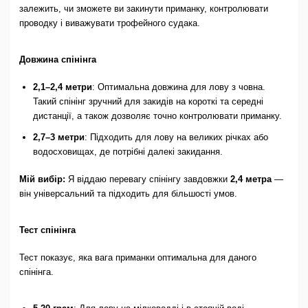
залежить, чи зможете ви закинути приманку, контролювати
проводку і виважувати трофейного судака.
Довжина спінінга
2,1–2,4 метри
: Оптимальна довжина для лову з човна.
Такий спінінг зручний для закидів на короткі та середні
дистанції, а також дозволяє точно контролювати приманку.
2,7–3 метри
: Підходить для лову на великих річках або
водосховищах, де потрібні далекі закидання.
Мій вибір:
Я віддаю перевагу спінінгу завдовжки
2,4 метра
—
він універсальний та підходить для більшості умов.
Тест спінінга
Тест показує, яка вага приманки оптимальна для даного
спінінга.