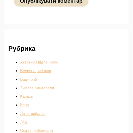
Рубрика
Активний відпочинок
Весняна рибалка
Види риб
Зимова риболовля
Карась
Карп
Літня рибалка
Ліщ
Осіння риболовля