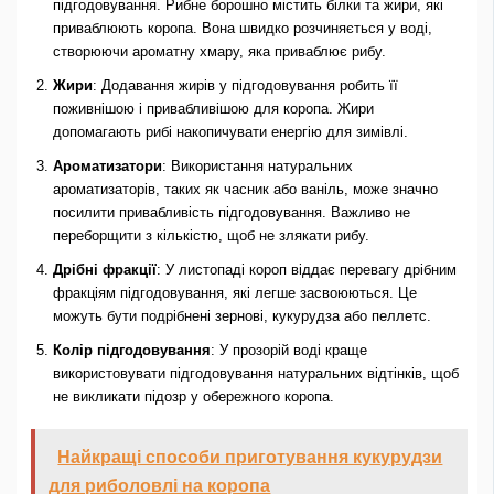
підгодовування. Рибне борошно містить білки та жири, які
приваблюють коропа. Вона швидко розчиняється у воді,
створюючи ароматну хмару, яка приваблює рибу.
Жири
: Додавання жирів у підгодовування робить її
поживнішою і привабливішою для коропа. Жири
допомагають рибі накопичувати енергію для зимівлі.
Ароматизатори
: Використання натуральних
ароматизаторів, таких як часник або ваніль, може значно
посилити привабливість підгодовування. Важливо не
переборщити з кількістю, щоб не злякати рибу.
Дрібні фракції
: У листопаді короп віддає перевагу дрібним
фракціям підгодовування, які легше засвоюються. Це
можуть бути подрібнені зернові, кукурудза або пеллетс.
Колір підгодовування
: У прозорій воді краще
використовувати підгодовування натуральних відтінків, щоб
не викликати підозр у обережного коропа.
Найкращі способи приготування кукурудзи
для риболовлі на коропа