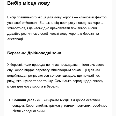
Вибір місця лову
Вибір правильного місця для лову коропа — ключовий фактор
успішної риболовлі. Залежно від пори року поведінка коропа
змінюється, і це необхідно враховувати при виборі місця.
Давайте розглянемо особливості лову коропа в березні та
листопаді.
Березень: Дрібноводні зони
У березні, коли природа починає прокидатися після зимового
сну, короп віддає перевагу мілководним зонам. Ці ділянки
водоймища прогріваються сонцем швидше, що приваблює
рибу, яка шукає тепло та їжу. Ось кілька порад щодо вибору
місця для лову коропа в березні:
Сонячні ділянки
: Вибирайте місця, які добре освітлені
сонцем. Короп любить грітися у теплих променях, особливо
після холодної зими.