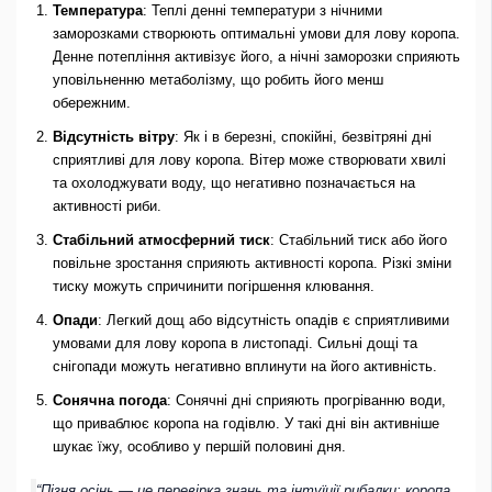
Температура
: Теплі денні температури з нічними
заморозками створюють оптимальні умови для лову коропа.
Денне потепління активізує його, а нічні заморозки сприяють
уповільненню метаболізму, що робить його менш
обережним.
Відсутність вітру
: Як і в березні, спокійні, безвітряні дні
сприятливі для лову коропа. Вітер може створювати хвилі
та охолоджувати воду, що негативно позначається на
активності риби.
Стабільний атмосферний тиск
: Стабільний тиск або його
повільне зростання сприяють активності коропа. Різкі зміни
тиску можуть спричинити погіршення клювання.
Опади
: Легкий дощ або відсутність опадів є сприятливими
умовами для лову коропа в листопаді. Сильні дощі та
снігопади можуть негативно вплинути на його активність.
Сонячна погода
: Сонячні дні сприяють прогріванню води,
що приваблює коропа на годівлю. У такі дні він активніше
шукає їжу, особливо у першій половині дня.
“Пізня осінь — це перевірка знань та інтуїції рибалки: коропа