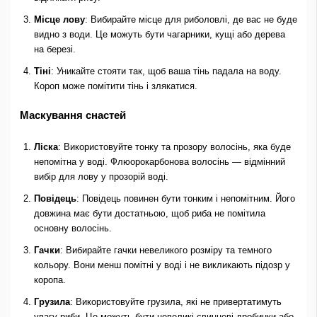
Місце лову
: Вибирайте місце для риболовлі, де вас не буде
видно з води. Це можуть бути чагарники, кущі або дерева
на березі.
Тіні
: Уникайте стояти так, щоб ваша тінь падала на воду.
Короп може помітити тінь і злякатися.
Маскування снастей
Ліска
: Використовуйте тонку та прозору волосінь, яка буде
непомітна у воді. Флюорокарбонова волосінь — відмінний
вибір для лову у прозорій воді.
Повідець
: Повідець повинен бути тонким і непомітним. Його
довжина має бути достатньою, щоб риба не помітила
основну волосінь.
Гачки
: Вибирайте гачки невеликого розміру та темного
кольору. Вони менш помітні у воді і не викликають підозр у
коропа.
Грузила
: Використовуйте грузила, які не привертатимуть
увагу риби. Це можуть бути невеликі свинцеві дробинки або