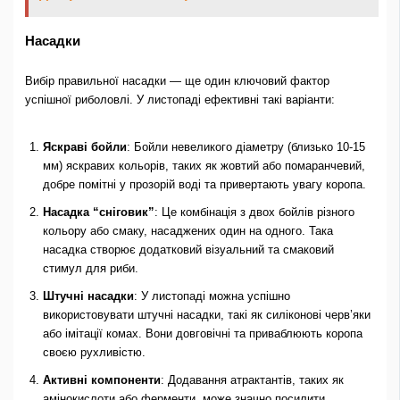
Насадки
Вибір правильної насадки — ще один ключовий фактор
успішної риболовлі. У листопаді ефективні такі варіанти:
Яскраві бойли
: Бойли невеликого діаметру (близько 10-15
мм) яскравих кольорів, таких як жовтий або помаранчевий,
добре помітні у прозорій воді та привертають увагу коропа.
Насадка “сніговик”
: Це комбінація з двох бойлів різного
кольору або смаку, насаджених один на одного. Така
насадка створює додатковий візуальний та смаковий
стимул для риби.
Штучні насадки
: У листопаді можна успішно
використовувати штучні насадки, такі як силіконові черв’яки
або імітації комах. Вони довговічні та приваблюють коропа
своєю рухливістю.
Активні компоненти
: Додавання атрактантів, таких як
амінокислоти або ферменти, може значно посилити