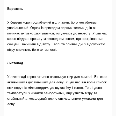
Березень
У березні короп ослаблений після зими, його метаболізм
уповільнений. Однак із приходом перших теплих днів він
починає активно харчуватися, готуючись до нересту. У цей час
короп віддає перевагу мілководним зонам, що прогріваються
сонцем і захищені від вітру. Теплі та сонячні дні з відсутністю
вітру сприяють його активності.
Листопад
У листопаді короп активно накопичує жир для зимівлі. Він стає
активнішим і доступнішим для лову. У цей час він воліє глибокі
ями поруч із мілководдям, де шукає їжу і тепло. Теплі денні
температури з нічними заморозками, відсутність вітру та
стабільний атмосферний тиск є оптимальними умовами для
лову.