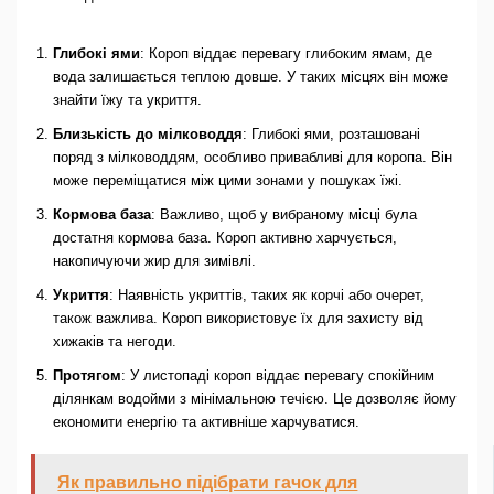
Глибокі ями
: Короп віддає перевагу глибоким ямам, де
вода залишається теплою довше. У таких місцях він може
знайти їжу та укриття.
Близькість до мілководдя
: Глибокі ями, розташовані
поряд з мілководдям, особливо привабливі для коропа. Він
може переміщатися між цими зонами у пошуках їжі.
Кормова база
: Важливо, щоб у вибраному місці була
достатня кормова база. Короп активно харчується,
накопичуючи жир для зимівлі.
Укриття
: Наявність укриттів, таких як корчі або очерет,
також важлива. Короп використовує їх для захисту від
хижаків та негоди.
Протягом
: У листопаді короп віддає перевагу спокійним
ділянкам водойми з мінімальною течією. Це дозволяє йому
економити енергію та активніше харчуватися.
Як правильно підібрати гачок для