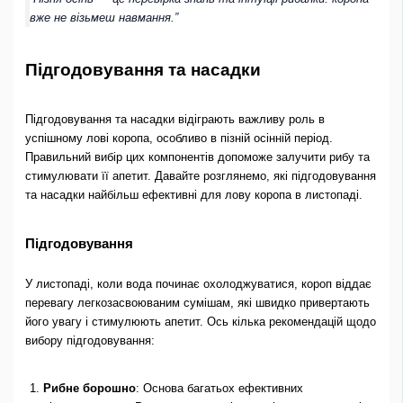
вже не візьмеш навмання.”
Підгодовування та насадки
Підгодовування та насадки відіграють важливу роль в
успішному лові коропа, особливо в пізній осінній період.
Правильний вибір цих компонентів допоможе залучити рибу та
стимулювати її апетит. Давайте розглянемо, які підгодовування
та насадки найбільш ефективні для лову коропа в листопаді.
Підгодовування
У листопаді, коли вода починає охолоджуватися, короп віддає
перевагу легкозасвоюваним сумішам, які швидко привертають
його увагу і стимулюють апетит. Ось кілька рекомендацій щодо
вибору підгодовування:
Рибне борошно
: Основа багатьох ефективних