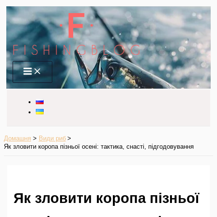
Перейти
до
вмісту
Main
Menu
Домашня
Види риб
Як зловити коропа пізньої осені: тактика, снасті, підгодовування
Як зловити коропа пізньої