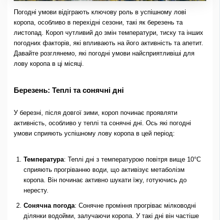
Погодні умови відіграють ключову роль в успішному лові
коропа, особливо в перехідні сезони, такі як березень та
листопад. Короп чутливий до змін температури, тиску та інших
погодних факторів, які впливають на його активність та апетит.
Давайте розглянемо, які погодні умови найсприятливіші для
лову коропа в ці місяці.
Березень: Теплі та сонячні дні
У березні, після довгої зими, короп починає проявляти
активність, особливо у теплі та сонячні дні. Ось які погодні
умови сприяють успішному лову коропа в цей період:
Температура
: Теплі дні з температурою повітря вище 10°C
сприяють прогріванню води, що активізує метаболізм
коропа. Він починає активно шукати їжу, готуючись до
нересту.
Сонячна погода
: Сонячне проміння прогріває мілководні
ділянки водойми, залучаючи коропа. У такі дні він частіше