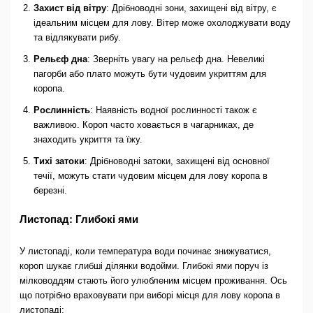
Захист від вітру
: Дрібноводні зони, захищені від вітру, є
ідеальним місцем для лову. Вітер може охолоджувати воду
та відлякувати рибу.
Рельєф дна
: Зверніть увагу на рельєф дна. Невеликі
пагорби або плато можуть бути чудовим укриттям для
коропа.
Рослинність
: Наявність водної рослинності також є
важливою. Короп часто ховається в чагарниках, де
знаходить укриття та їжу.
Тихі затоки
: Дрібноводні затоки, захищені від основної
течії, можуть стати чудовим місцем для лову коропа в
березні.
Листопад: Глибокі ями
У листопаді, коли температура води починає знижуватися,
короп шукає глибші ділянки водойми. Глибокі ями поруч із
мілководдям стають його улюбленим місцем проживання. Ось
що потрібно враховувати при виборі місця для лову коропа в
листопаді: