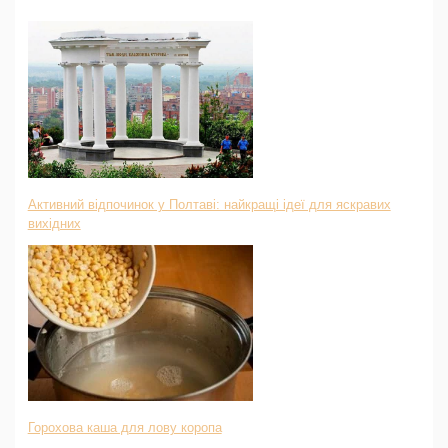
Активний відпочинок у Полтаві: найкращі ідеї для яскравих
вихідних
Горохова каша для лову коропа