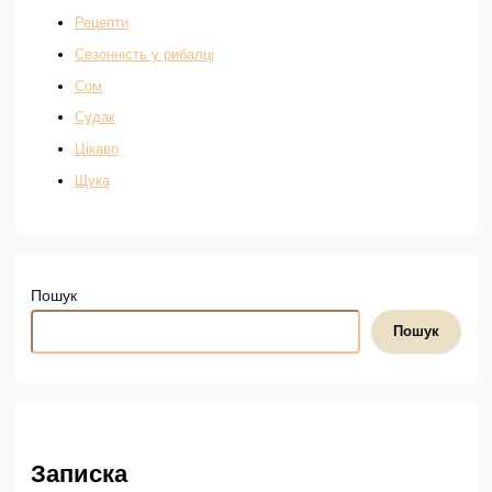
Рецепти
Сезонність у рибалці
Сом
Судак
Цікаво
Щука
Пошук
Пошук
Записка