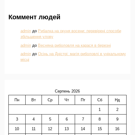
Коммент людей
admin
до
Рибалка на окуня восени: перевірені способи
збільшення улову
admin
до
Весняна риболовля на карася в березні
admin
до
Осінь на Дністрі: магія риболовлі в унікальному
місці
Серпень 2026
Пн
Вт
Ср
Чт
Пт
Сб
Нд
1
2
3
4
5
6
7
8
9
10
11
12
13
14
15
16