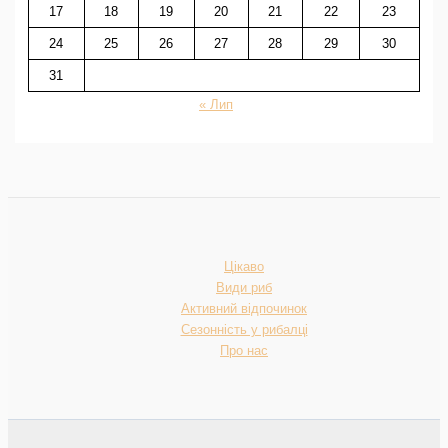
17
18
19
20
21
22
23
24
25
26
27
28
29
30
31
« Лип
Цікаво
Види риб
Активний відпочинок
Сезонність у рибалці
Про нас