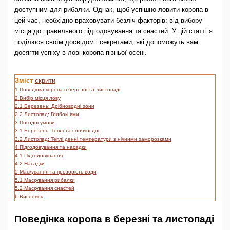
доступним для рибалки. Однак, щоб успішно ловити коропа в
цей час, необхідно враховувати безліч факторів: від вибору
місця до правильного підгодовування та снастей. У цій статті я
поділюся своїм досвідом і секретами, які допоможуть вам
досягти успіху в лові коропа пізньої осені.
Зміст
скрити
1
Поведінка коропа в березні та листопаді
2
Вибір місця лову
2.1
Березень: Дрібноводні зони
2.2
Листопад: Глибокі ями
3
Погодні умови
3.1
Березень: Теплі та сонячні дні
3.2
Листопад: Теплі денні температури з нічними заморозками
4
Підгодовування та насадки
4.1
Підгодовування
4.2
Насадки
5
Маскування та прозорість води
5.1
Маскування рибалки
5.2
Маскування снастей
6
Висновок
Поведінка коропа в березні та листопаді