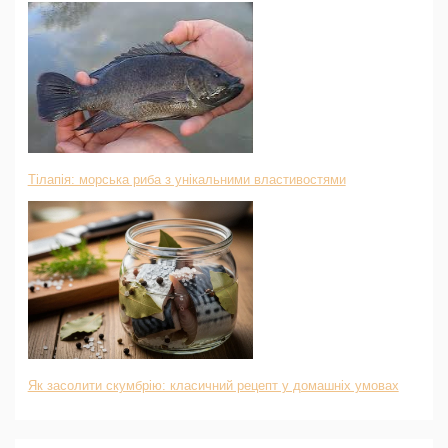
Тілапія: морська риба з унікальними властивостями
Як засолити скумбрію: класичний рецепт у домашніх умовах