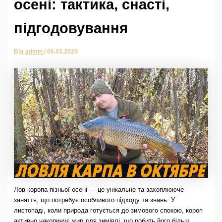
осені: тактика, снасті,
підгодовування
Від
admin
/
06.03.2025
Лов коропа пізньої осені — це унікальне та захоплююче
заняття, що потребує особливого підходу та знань. У
листопаді, коли природа готується до зимового спокою, короп
активно накопичує жир для зимівлі, що робить його більш