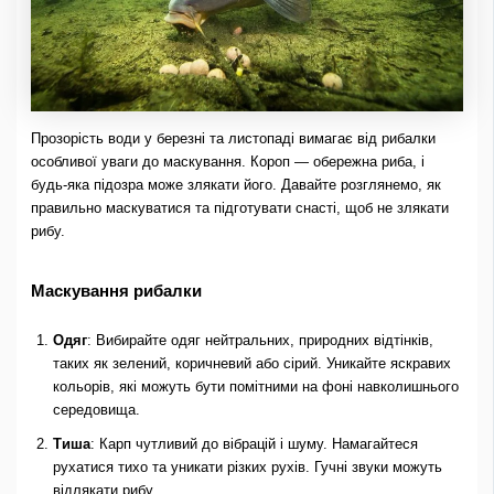
Прозорість води у березні та листопаді вимагає від рибалки
особливої ​​уваги до маскування. Короп — обережна риба, і
будь-яка підозра може злякати його. Давайте розглянемо, як
правильно маскуватися та підготувати снасті, щоб не злякати
рибу.
Маскування рибалки
Одяг
: Вибирайте одяг нейтральних, природних відтінків,
таких як зелений, коричневий або сірий. Уникайте яскравих
кольорів, які можуть бути помітними на фоні навколишнього
середовища.
Тиша
: Карп чутливий до вібрацій і шуму. Намагайтеся
рухатися тихо та уникати різких рухів. Гучні звуки можуть
відлякати рибу.