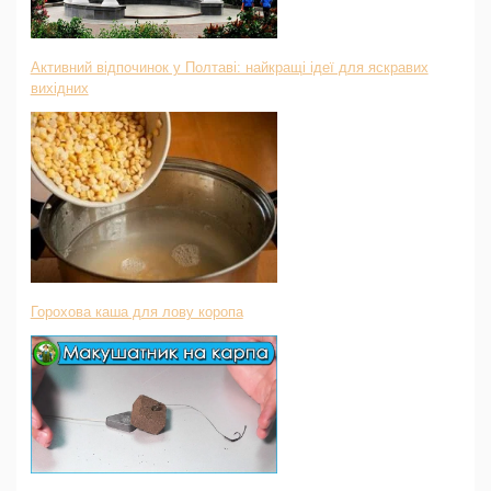
Активний відпочинок у Полтаві: найкращі ідеї для яскравих
вихідних
Горохова каша для лову коропа