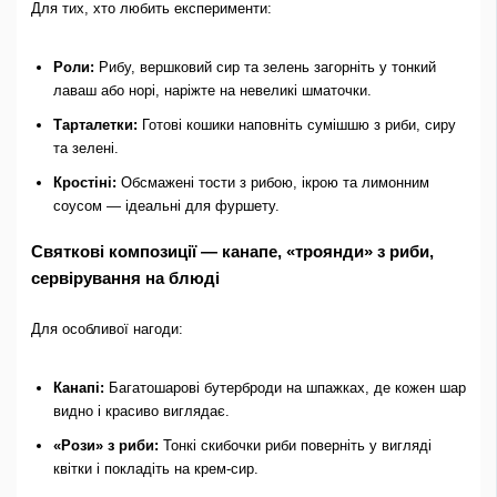
Для тих, хто любить експерименти:
Роли:
Рибу, вершковий сир та зелень загорніть у тонкий
лаваш або норі, наріжте на невеликі шматочки.
Тарталетки:
Готові кошики наповніть сумішшю з риби, сиру
та зелені.
Кростіні:
Обсмажені тости з рибою, ікрою та лимонним
соусом — ідеальні для фуршету.
Святкові композиції — канапе, «троянди» з риби,
сервірування на блюді
Для особливої ​​нагоди:
Канапі:
Багатошарові бутерброди на шпажках, де кожен шар
видно і красиво виглядає.
«Рози» з риби:
Тонкі скибочки риби поверніть у вигляді
квітки і покладіть на крем-сир.