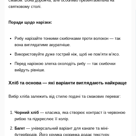
смаком. Вона дорожча, але особливо презентабельна на
святковому столі.
Поради щодо нарізки:
Рибу нарізайте тонкими скибочками проти волокон — так
вона виглядатиме акуратніше.
Використовуйте дуже гострий ніж, щоб не пом’яти м’ясо.
Перед нарізкою злегка охолодіть рибу — так скибочки
вийдуть рівніше.
Хліб та основа — які варіанти виглядають найкраще
Вибір хліба залежить від стилю подачі та смакових переваг:
Чорний хліб
— класика, яка створює контраст із червоною
рибою та підкреслює її колір.
Багет
— універсальний варіант для канапе та міні-
бутербродів. Його хрумка скоринка додає текстуру.