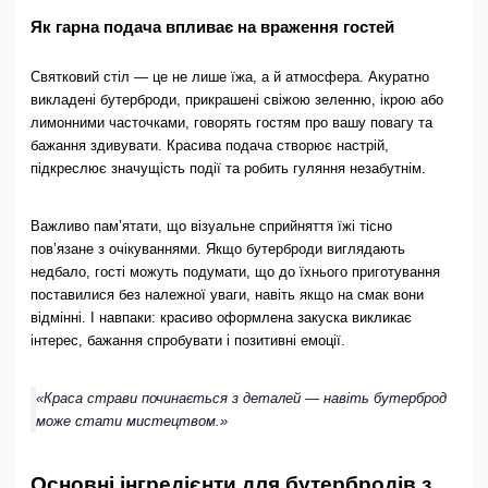
Як гарна подача впливає на враження гостей
Святковий стіл — це не лише їжа, а й атмосфера. Акуратно
викладені бутерброди, прикрашені свіжою зеленню, ікрою або
лимонними часточками, говорять гостям про вашу повагу та
бажання здивувати. Красива подача створює настрій,
підкреслює значущість події та робить гуляння незабутнім.
Важливо пам’ятати, що візуальне сприйняття їжі тісно
пов’язане з очікуваннями. Якщо бутерброди виглядають
недбало, гості можуть подумати, що до їхнього приготування
поставилися без належної уваги, навіть якщо на смак вони
відмінні. І навпаки: красиво оформлена закуска викликає
інтерес, бажання спробувати і позитивні емоції.
«Краса страви починається з деталей — навіть бутерброд
може стати мистецтвом.»
Основні інгредієнти для бутербродів з