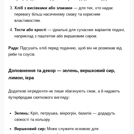
Хліб з висівками або злаками
— для тих, хто надає
перевагу більш насиченому смаку та корисним
властивостям.
Тости або крості
— ідеальні для сучасних варіантів подачі,
наприклад з паштетом або вершковим сиром.
Рада:
Підсушіть хліб перед подачею, щоб він не розмокав від
риби та соусів.
Доповнення та декор — зелень, вершковий сир,
лимон, ікра
Додаткові інгредієнти не лише збагачують смак, а й надають
бутербродам святкового вигляду:
Зелень:
Кріп, петрушка, мікрогрін, базилік — додадуть
свіжості та кольору.
Вершковий сир:
Може служити основою для