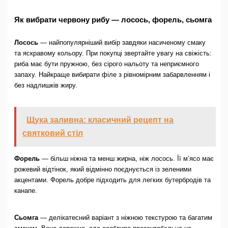
Як вибрати червону рибу — лосось, форель, сьомга
Лосось
— найпопулярніший вибір завдяки насиченому смаку
та яскравому кольору. При покупці звертайте увагу на свіжість:
риба має бути пружною, без сірого нальоту та неприємного
запаху. Найкраще вибирати філе з рівномірним забарвленням і
без надлишків жиру.
Щука заливна: класичний рецепт на
святковий стіл
Форель
— більш ніжна та менш жирна, ніж лосось. Її м’ясо має
рожевий відтінок, який відмінно поєднується із зеленими
акцентами. Форель добре підходить для легких бутербродів та
канапе.
Сьомга
— делікатесний варіант з ніжною текстурою та багатим