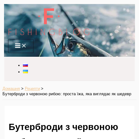
Перейти
до
вмісту
Main
Menu
Домашня
Рецепти
Бутерброди з червоною рибою: проста їжа, яка виглядає як шедевр
Бутерброди з червоною