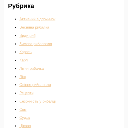
Рубрика
Активний відпочинок
Весняна рибалка
Види риб
Зимова риболовля
Карась
Карп
Літня рибалка
Ліщ
Осіння риболовля
Рецепти
Сезонність у рибалці
Сом
Судак
Цікаво