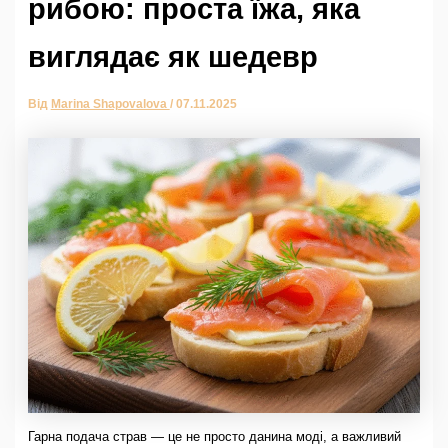
рибою: проста їжа, яка
виглядає як шедевр
Від
Marina Shapovalova
/
07.11.2025
Гарна подача страв — це не просто данина моді, а важливий