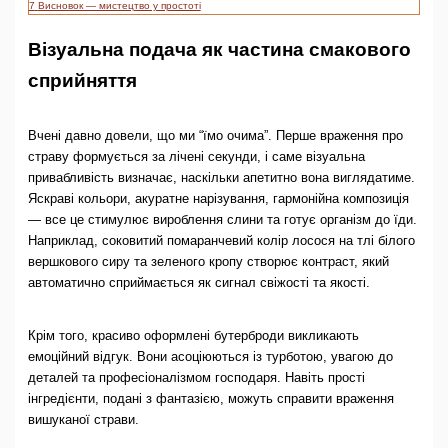
7
Висновок — мистецтво у простоті
Візуальна подача як частина смакового
сприйняття
Вчені давно довели, що ми “їмо очима”. Перше враження про
страву формується за лічені секунди, і саме візуальна
привабливість визначає, наскільки апетитно вона виглядатиме.
Яскраві кольори, акуратне нарізування, гармонійна композиція
— все це стимулює вироблення слини та готує організм до їди.
Наприклад, соковитий помаранчевий колір лосося на тлі білого
вершкового сиру та зеленого кропу створює контраст, який
автоматично сприймається як сигнал свіжості та якості.
Крім того, красиво оформлені бутерброди викликають
емоційний відгук. Вони асоціюються із турботою, увагою до
деталей та професіоналізмом господаря. Навіть прості
інгредієнти, подані з фантазією, можуть справити враження
вишуканої страви.