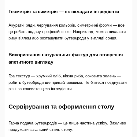
Геометрія та симетрія — як вкладати інгредієнти
Акуратні ряди, чергування кольорів, симетричні форми — все
це робить подачу професійнішою. Наприклад, можна викласти
рибу віялом або розташувати бутерброди у вигляді сонця.
Використання натуральних фактур для створення
апетитного вигляду
Гра текстур — хрумкий хліб, ніжна риба, соковита зелень —
робить бутерброди ще привабливішими. Не бійтеся поєднувати
різні за консистенцією інгредієнти.
Сервірування та оформлення столу
Гарна подача бутербродів — це лише частина успіху. Важливо
продумати загальний стиль столу.