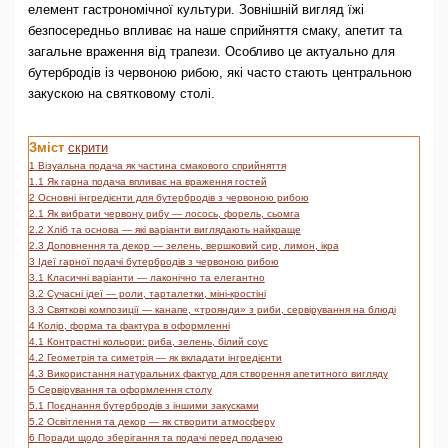
елемент гастрономічної культури. Зовнішній вигляд їжі
безпосередньо впливає на наше сприйняття смаку, апетит та
загальне враження від трапези. Особливо це актуально для
бутербродів із червоною рибою, які часто стають центральною
закускою на святковому столі.
Зміст
скрити
1
Візуальна подача як частина смакового сприйняття
1.1
Як гарна подача впливає на враження гостей
2
Основні інгредієнти для бутербродів з червоною рибою
2.1
Як вибрати червону рибу — лосось, форель, сьомга
2.2
Хліб та основа — які варіанти виглядають найкраще
2.3
Доповнення та декор — зелень, вершковий сир, лимон, ікра
3
Ідеї гарної подачі бутербродів з червоною рибою
3.1
Класичні варіанти — лаконічно та елегантно
3.2
Сучасні ідеї — роли, тарталетки, міні-кростіні
3.3
Святкові композиції — канапе, «троянди» з риби, сервірування на блюді
4
Колір, форма та фактура в оформленні
4.1
Контрастні кольори: риба, зелень, білий соус
4.2
Геометрія та симетрія — як вкладати інгредієнти
4.3
Використання натуральних фактур для створення апетитного вигляду
5
Сервірування та оформлення столу
5.1
Поєднання бутербродів з іншими закусками
5.2
Освітлення та декор — як створити атмосферу
6
Поради щодо зберігання та подачі перед подачею