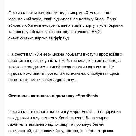
Фестиваль екстремальних видів спорту «X-Fest» — це
масштабний захід, який відбувається влітку у Києві. Воно
збирає любителів екстремальних видів спорту з усієї України
та пропонує безліч активностей, включаючи BMX,
скейтбординг, паркур та фрірайд.
На фестивалі «X-Fest» можна побачити виступи професійних
спортсменів, взяти участь у майстер-класах та змаганнях, а
також насолодитися атмосферою спортивного свята. Це
чудова можливість провести час активно, спробувати щось
нове та отримати заряд адреналіну..
Фестиваль активного відпочинку «SportFest»
Фестиваль активного відпочинку «SportFest» — це щорічний
захід, який відбувається у Києві навесні. Воно збирає
любителів активного відпочинку та пропонує безліч
активностей, включаючи йогу, фітнес, кросфіт та трекінг.