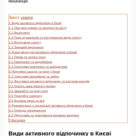
мешканців.
Зміст
скрити
1
Види активного відпочинку в Києві
1.1
Піші прогулянки та екскурсії по місту
1.2
Велоспорт
1.3
Парк атракціонів та екстремальні види спорту
1.4
Водні види спорту
1.5
Зимовий відпочинок
2
Кращі місця для активного відпочинку в Києві
2.1
Парки та зелені зони
2.2
Набережні та водоймища
2.3
Спортивні комплекси та майданчики
3
Популярні заходи та події у Києві
3.1
Спортивні марафони та забіги
3.2
Фестивалі активного відпочинку та екстрим-заходів
3.3
Оцініть свою фізичну форму
3.4
Зважайте на пору року
3.5
Плануйте наперед
3.6
Безпека перш за все
4
Рекомендації з організації активного відпочинку в Києві
4.1
Оренда спорядження
4.2
Підготовка та планування активних вихідних
5
Висновок
Види активного відпочинку в Києві