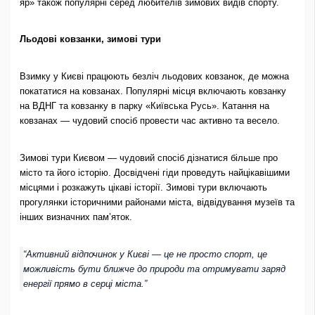
яр» також популярні серед любителів зимових видів спорту.
Льодові ковзанки, зимові тури
Взимку у Києві працюють безліч льодових ковзанок, де можна
покататися на ковзанах. Популярні місця включають ковзанку
на ВДНГ та ковзанку в парку «Київська Русь». Катання на
ковзанах — чудовий спосіб провести час активно та весело.
Зимові тури Києвом — чудовий спосіб дізнатися більше про
місто та його історію. Досвідчені гіди проведуть найцікавішими
місцями і розкажуть цікаві історії. Зимові тури включають
прогулянки історичними районами міста, відвідування музеїв та
інших визначних пам’яток.
“Активний відпочинок у Києві — це не просто спорт, це
можливість бути ближче до природи та отримувати заряд
енергії прямо в серці міста.”