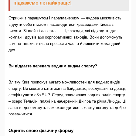
підкажемо як найкраще!
Стрибки з парашутом і парапланеризм — чудова можливість
відчути себе птахом і насолодитися краєвидами Києва з
висоти. Зіплайн і лазертаг — Це заходи, які підходять для
компанії друзів або корпоративних заходів. Вони допоможуть
вам не тільки активно провести час, а й зміцнити командний
дух.
Ви віддаєте перевагу водним видам спорту?
Влітку Київ пропонує багато можливостей для водних видів
спорту. Ви можете кататися на байдарках, веслувати на дошці,
серфінгувати або SUP. Серед популярних водних видів спорту
– озеро Тельбін, пляжі на набережній Дніпра та річка Либідь. Ці
заняття допоможуть вам охолодитися в жарку погоду та добре
розважитися.
Оцініть свою фізичну форму