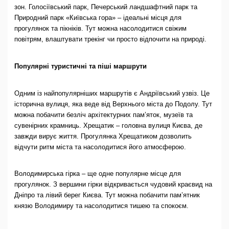
зон. Голосіївський парк, Печерський ландшафтний парк та
Природний парк «Київська гора» – ідеальні місця для
прогулянок та пікніків. Тут можна насолодитися свіжим
повітрям, влаштувати трекінг чи просто відпочити на природі.
Популярні туристичні та піші маршрути
Одним із найпопулярніших маршрутів є Андріївський узвіз. Це
історична вулиця, яка веде від Верхнього міста до Подолу. Тут
можна побачити безліч архітектурних пам’яток, музеїв та
сувенірних крамниць. Хрещатик – головна вулиця Києва, де
завжди вирує життя. Прогулянка Хрещатиком дозволить
відчути ритм міста та насолодитися його атмосферою.
Володимирська гірка – ще одне популярне місце для
прогулянок. З вершини гірки відкривається чудовий краєвид на
Дніпро та лівий берег Києва. Тут можна побачити пам’ятник
князю Володимиру та насолодитися тишею та спокоєм.