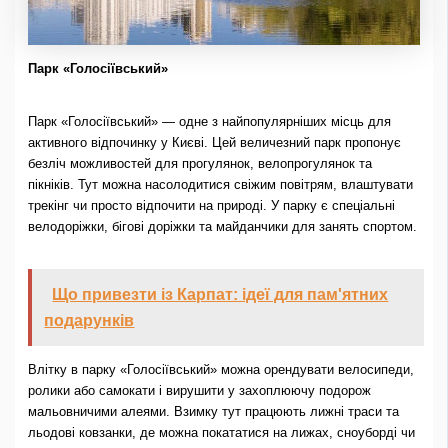
Парк «Голосіївський»
Парк «Голосіївський» — одне з найпопулярніших місць для
активного відпочинку у Києві. Цей величезний парк пропонує
безліч можливостей для прогулянок, велопрогулянок та
пікніків. Тут можна насолодитися свіжим повітрям, влаштувати
трекінг чи просто відпочити на природі. У парку є спеціальні
велодоріжки, бігові доріжки та майданчики для занять спортом.
Що привезти із Карпат: ідеї для пам'ятних
подарунків
Влітку в парку «Голосіївський» можна орендувати велосипеди,
ролики або самокати і вирушити у захоплюючу подорож
мальовничими алеями. Взимку тут працюють лижні траси та
льодові ковзанки, де можна покататися на лижах, сноуборді чи