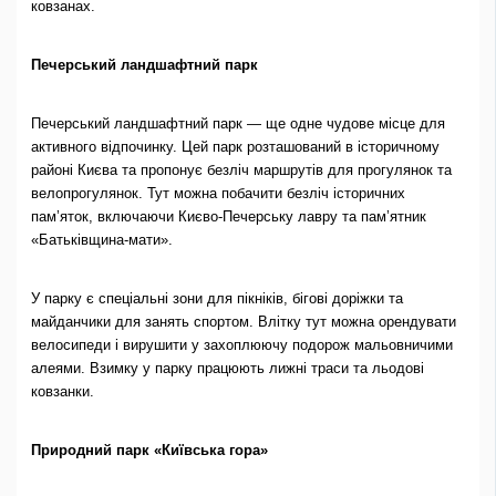
ковзанах.
Печерський ландшафтний парк
Печерський ландшафтний парк — ще одне чудове місце для
активного відпочинку. Цей парк розташований в історичному
районі Києва та пропонує безліч маршрутів для прогулянок та
велопрогулянок. Тут можна побачити безліч історичних
пам’яток, включаючи Києво-Печерську лавру та пам’ятник
«Батьківщина-мати».
У парку є спеціальні зони для пікніків, бігові доріжки та
майданчики для занять спортом. Влітку тут можна орендувати
велосипеди і вирушити у захоплюючу подорож мальовничими
алеями. Взимку у парку працюють лижні траси та льодові
ковзанки.
Природний парк «Київська гора»