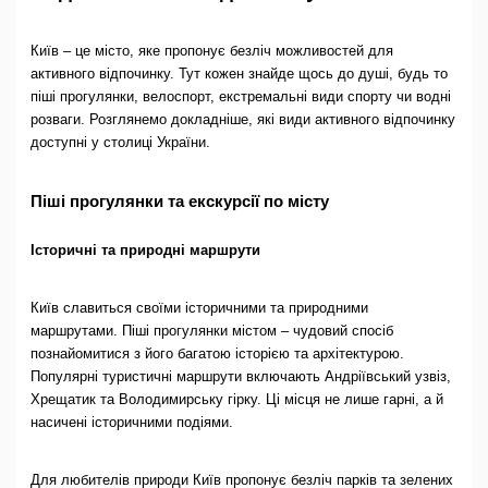
Київ – це місто, яке пропонує безліч можливостей для
активного відпочинку. Тут кожен знайде щось до душі, будь то
піші прогулянки, велоспорт, екстремальні види спорту чи водні
розваги. Розглянемо докладніше, які види активного відпочинку
доступні у столиці України.
Піші прогулянки та екскурсії по місту
Історичні та природні маршрути
Київ славиться своїми історичними та природними
маршрутами. Піші прогулянки містом – чудовий спосіб
познайомитися з його багатою історією та архітектурою.
Популярні туристичні маршрути включають Андріївський узвіз,
Хрещатик та Володимирську гірку. Ці місця не лише гарні, а й
насичені історичними подіями.
Для любителів природи Київ пропонує безліч парків та зелених