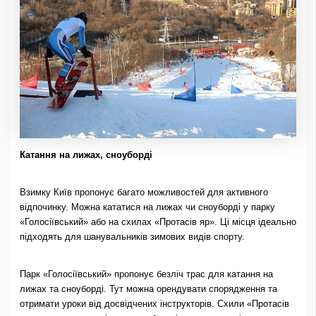
Катання на лижах, сноуборді
Взимку Київ пропонує багато можливостей для активного
відпочинку. Можна кататися на лижах чи сноуборді у парку
«Голосіївський» або на схилах «Протасів яр». Ці місця ідеально
підходять для шанувальників зимових видів спорту.
Парк «Голосіївський» пропонує безліч трас для катання на
лижах та сноуборді. Тут можна орендувати спорядження та
отримати уроки від досвідчених інструкторів. Схили «Протасів