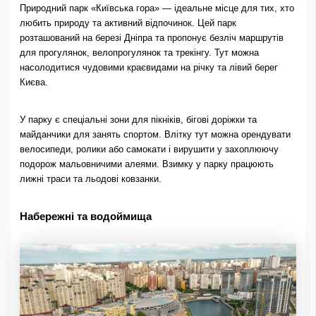
Природний парк «Київська гора» — ідеальне місце для тих, хто
любить природу та активний відпочинок. Цей парк
розташований на березі Дніпра та пропонує безліч маршрутів
для прогулянок, велопрогулянок та трекінгу. Тут можна
насолодитися чудовими краєвидами на річку та лівий берег
Києва.
У парку є спеціальні зони для пікніків, бігові доріжки та
майданчики для занять спортом. Влітку тут можна орендувати
велосипеди, ролики або самокати і вирушити у захоплюючу
подорож мальовничими алеями. Взимку у парку працюють
лижні траси та льодові ковзанки.
Набережні та водоймища