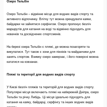
Озеро Тельбін
Озеро Тельбін – відмінне місце для водних видів спорту та
активного відпочинку. Влітку тут можна орендувати каяки,
байдарки чи зайнятися серфінгом. Озеро пропонує безліч
маршрутів для катання на воді та відмінно підходить для
новачків та досвідчених спортсменів.
На березі озера Тельбін є пляжі, де можна позагоряти та
викупатися. Тут також є зони для пікніків та майданчики для
занять спортом. Взимку озеро замерзає, і його поверхні можна
кататися на ковзанах.
Пляжі та території для водних видів спорту
У Києві безліч пляжів та територій для водних видів спорту.
Популярні місця включають пляжі на набережній Дніпра, озеро
Тельбін та річку Либідь. Ці місця ідеально підходять для
катання на каяку, байдарці, серфінгу та інших водних видів