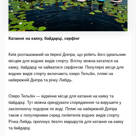
Катання на каяку, байдарці, серфінг
Київ розташований на березі Дніпра, що робить його ідеальним
місцем для водних видів спорту. Влітку можна кататися на
каяку, байдарці чи займатися серфінгом. Популярні місця для
водних видів спорту включають озеро Тельбін, пляжі на
набережній Дніпра та річку Либідь.
Озеро Тельбін — відмінне місце для катання на каяку та
байдарці. Тут можна орендувати спорядження та вирушити у
захоплюючу подорож по воді. Пляжі на набережній Дніпра
також є популярними серед любителів водних видів спорту.
Річка Либідь пропонує безліч маршрутів для катання на каяку
та байдарці.