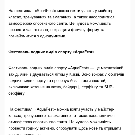
На фестивалі «SportFest» можна взяти участь у майстер-
класах, тренуваннях та змаганнях, а також насолодитися
атмосферою спортивного свята. Це чудова можливість
провести час активно, покращити фізичну форму та
познайомитися з однодумцями.
Фестиваль водних видів спорту «AquaFest»
Фестиваль водних видів спорту «AquaFest» — це масштабний
захід, який відбувається літом у Києві. Воно збирає любителів
водних видів спорту та пропонує безліч активностей,
включаючи катання на каяку, байдарці, серфінгу та SUP-
серфінгу.
На фестивалі «AquaFest» можна взяти участь у майстер-
класах, тренуваннях та змаганнях, а також насолодитися
атмосферою спортивного свята. Це чудова можливість
провести годину активно, спробувати щось нове та отримати
заряд адреналіну.