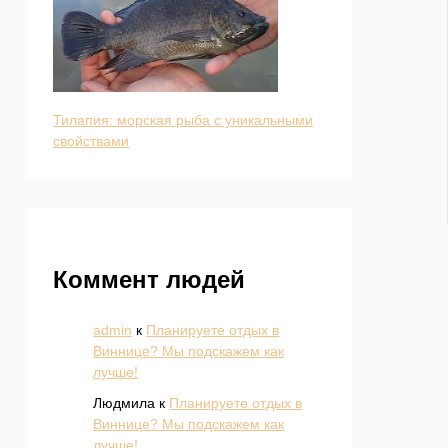
Тилапия: морская рыба с уникальными
свойствами
Коммент людей
admin
к
Планируете отдых в
Виннице? Мы подскажем как
лучше!
Людмила
к
Планируете отдых в
Виннице? Мы подскажем как
лучше!