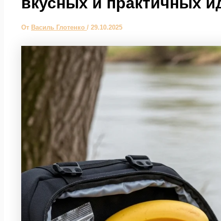
вкусных и практичных и
От
Василь Глотенко
/
29.10.2025