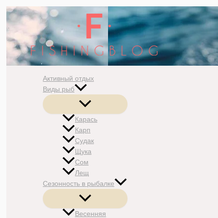
Перейти
к
содержимому
Активный отдых
Виды рыб
Переключатель
меню
Карась
Карп
Судак
Щука
Сом
Лещ
Сезонность в рыбалке
Переключатель
меню
Весенняя