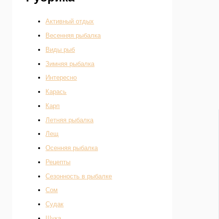
Активный отдых
Весенняя рыбалка
Виды рыб
Зимняя рыбалка
Интересно
Карась
Карп
Летняя рыбалка
Лещ
Осенняя рыбалка
Рецепты
Сезонность в рыбалке
Сом
Судак
Щука