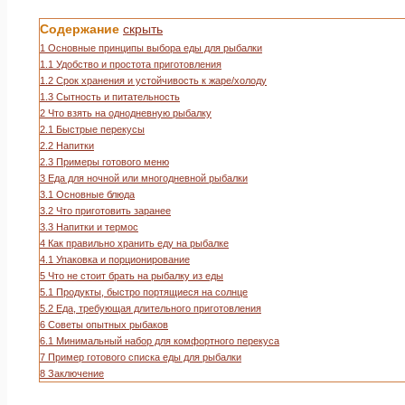
Содержание
скрыть
1
Основные принципы выбора еды для рыбалки
1.1
Удобство и простота приготовления
1.2
Срок хранения и устойчивость к жаре/холоду
1.3
Сытность и питательность
2
Что взять на однодневную рыбалку
2.1
Быстрые перекусы
2.2
Напитки
2.3
Примеры готового меню
3
Еда для ночной или многодневной рыбалки
3.1
Основные блюда
3.2
Что приготовить заранее
3.3
Напитки и термос
4
Как правильно хранить еду на рыбалке
4.1
Упаковка и порционирование
5
Что не стоит брать на рыбалку из еды
5.1
Продукты, быстро портящиеся на солнце
5.2
Еда, требующая длительного приготовления
6
Советы опытных рыбаков
6.1
Минимальный набор для комфортного перекуса
7
Пример готового списка еды для рыбалки
8
Заключение