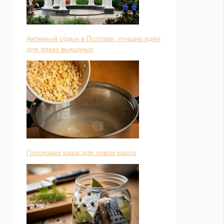
Активный отдых в Полтаве: лучшие идеи
для ярких выходных
Гороховая каша для ловли карпа