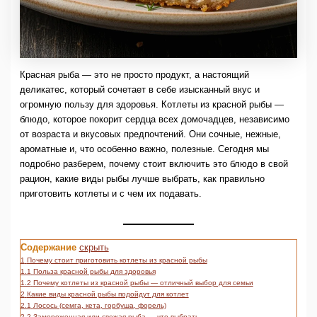
Красная рыба — это не просто продукт, а настоящий
деликатес, который сочетает в себе изысканный вкус и
огромную пользу для здоровья. Котлеты из красной рыбы —
блюдо, которое покорит сердца всех домочадцев, независимо
от возраста и вкусовых предпочтений. Они сочные, нежные,
ароматные и, что особенно важно, полезные. Сегодня мы
подробно разберем, почему стоит включить это блюдо в свой
рацион, какие виды рыбы лучше выбрать, как правильно
приготовить котлеты и с чем их подавать.
Содержание
скрыть
1
Почему стоит приготовить котлеты из красной рыбы
1.1
Польза красной рыбы для здоровья
1.2
Почему котлеты из красной рыбы — отличный выбор для семьи
2
Какие виды красной рыбы подойдут для котлет
2.1
Лосось (семга, кета, горбуша, форель)
2.2
Замороженная или свежая рыба — что выбрать