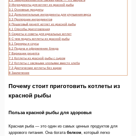
3
Ингредиенты для котлет из красной рыбы
3.1
Основные продукты
3.2
Дополнительные ингредиенты для улучшения вкуса
3.3
Пропорции ингредиентов
4
Пошаговый рецепт котлет из красной рыбы
4.1
Способы приготовления
5
Секреты и советы для идеальных котлет
6
С чем подать котлеты из красной рыбы
6.1
Гарниры и соусы
6.2
Подача и оформление блюда
7
Вариации рецепта
7.1
Котлеты из красной рыбы с сыром
7.2
Котлеты с овсяными хлопьями вместо хлеба
7.3
Диетические котлеты без жарки
8
Заключение
Почему стоит приготовить котлеты из
красной рыбы
Польза красной рыбы для здоровья
Красная рыба — это один из самых ценных продуктов для
здорового питания. Она богата
белком
, который легко