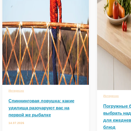
Интересно
Интересно
Спиннинговая ловушка: какие
Погружные б
удилища разочаруют вас на
выбрать на
первой же рыбалке
для ежеднев
14.07.2026
блюд