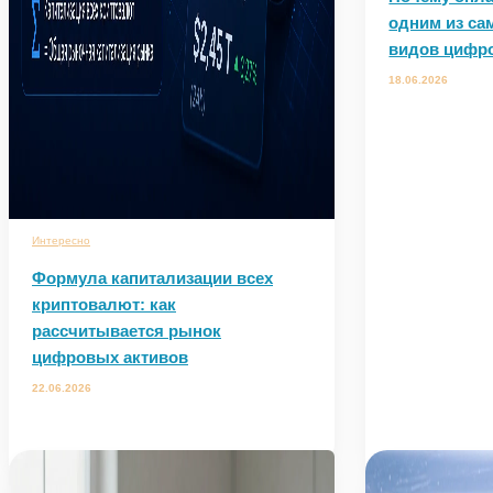
одним из с
видов цифро
18.06.2026
Интересно
Формула капитализации всех
криптовалют: как
рассчитывается рынок
цифровых активов
22.06.2026