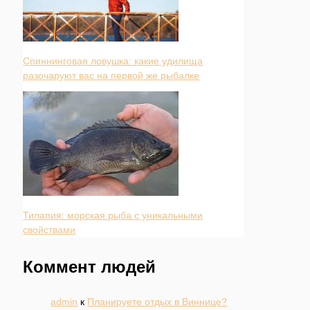
Спиннинговая ловушка: какие удилища
разочаруют вас на первой же рыбалке
Тилапия: морская рыба с уникальными
свойствами
Коммент людей
admin
к
Планируете отдых в Виннице?