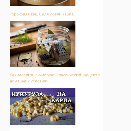
Гороховая каша для ловли карпа
Как засолить скумбрию: классический рецепт в
домашних условиях