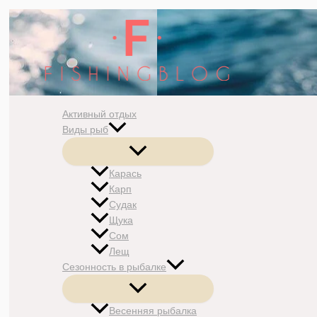
Перейти
к
содержимому
Активный отдых
Виды рыб
Переключатель
меню
Карась
Карп
Судак
Щука
Сом
Лещ
Сезонность в рыбалке
Переключатель
меню
Весенняя рыбалка