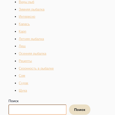
Виды рыб
Зимняя рыбалка
Интересно
Карась
Карп
Летняя рыбалка
Лещ
Осенняя рыбалка
Рецепты
Сезонность в рыбалке
Сом
Судак
Щука
Поиск
Поиск