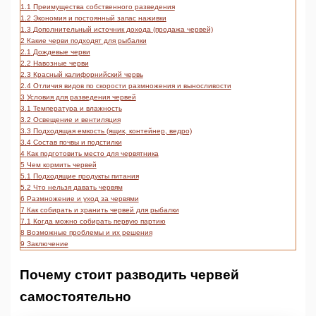
1.1
Преимущества собственного разведения
1.2
Экономия и постоянный запас наживки
1.3
Дополнительный источник дохода (продажа червей)
2
Какие черви подходят для рыбалки
2.1
Дождевые черви
2.2
Навозные черви
2.3
Красный калифорнийский червь
2.4
Отличия видов по скорости размножения и выносливости
3
Условия для разведения червей
3.1
Температура и влажность
3.2
Освещение и вентиляция
3.3
Подходящая емкость (ящик, контейнер, ведро)
3.4
Состав почвы и подстилки
4
Как подготовить место для червятника
5
Чем кормить червей
5.1
Подходящие продукты питания
5.2
Что нельзя давать червям
6
Размножение и уход за червями
7
Как собирать и хранить червей для рыбалки
7.1
Когда можно собирать первую партию
8
Возможные проблемы и их решения
9
Заключение
Почему стоит разводить червей
самостоятельно