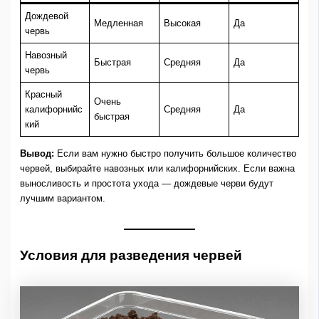
Дождевой
Медленная
Высокая
Да
червь
Навозный
Быстрая
Средняя
Да
червь
Красный
Очень
калифорнийс
Средняя
Да
быстрая
кий
Вывод:
Если вам нужно быстро получить большое количество
червей, выбирайте навозных или калифорнийских. Если важна
выносливость и простота ухода — дождевые черви будут
лучшим вариантом.
Условия для разведения червей