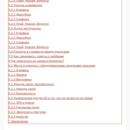
5.1.4
Плай, Красия, Ворохта
5.2
Аренда снаряжения
5.2.1
Буковель
5.2.2
Драгобрат
5.2.3
Славское
5.2.4
Плай, Красия, Ворохта
5.3
Услуги инструктора
5.3.1
Буковель
5.3.2
Драгобрат
5.3.3
Славское
5.3.4
Плай, Красия, Ворохта
5.4
Разница в стоимости между курортами
5.5
Как сэкономить: советы и лайфхаки
6
Где покататься на санках в Карпатах?
6.1
Места и курорты с оборудованными саночными трассами
6.1.1
Буковель
6.1.2
Яремче
6.1.3
Верховина
6.2
Аренда санок, безопасность
6.2.1
Аренда санок
6.2.2
Безопасность
6.3
Развлечения для детей и тех, кто не катается на лыжах
6.3.1
SPA и купели
6.3.2
Гуцульская кухня
6.3.3
Экскурсии и прогулки
6.3.4
Après-ski
7
Заключение