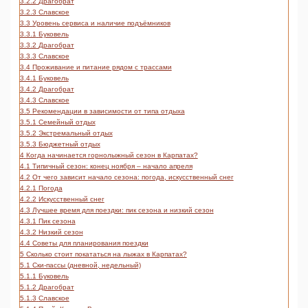
3.2.2
Драгобрат
3.2.3
Славское
3.3
Уровень сервиса и наличие подъёмников
3.3.1
Буковель
3.3.2
Драгобрат
3.3.3
Славское
3.4
Проживание и питание рядом с трассами
3.4.1
Буковель
3.4.2
Драгобрат
3.4.3
Славское
3.5
Рекомендации в зависимости от типа отдыха
3.5.1
Семейный отдых
3.5.2
Экстремальный отдых
3.5.3
Бюджетный отдых
4
Когда начинается горнолыжный сезон в Карпатах?
4.1
Типичный сезон: конец ноября – начало апреля
4.2
От чего зависит начало сезона: погода, искусственный снег
4.2.1
Погода
4.2.2
Искусственный снег
4.3
Лучшее время для поездки: пик сезона и низкий сезон
4.3.1
Пик сезона
4.3.2
Низкий сезон
4.4
Советы для планирования поездки
5
Сколько стоит покататься на лыжах в Карпатах?
5.1
Ски-пассы (дневной, недельный)
5.1.1
Буковель
5.1.2
Драгобрат
5.1.3
Славское