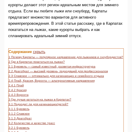
курорты делают этот регион идеальным местом для зимнего
отдыха. Если вы любите лыжи или сноуборд, Карпаты
предлагают множество вариантов для активного
времяпрепровождения. В этой статье расскажу, где в Карпатах
покататься на лыжах, какие курорты выбрать и как
спланировать идеальный зимний отпуск.
Содержание
скрыть
1
Почему Карпаты — популярное направление для лыжников и сноубордистов?
2
Где в Карпатах покататься на лыжах?
2.1
Буковель — самый известный, развитая инфраструктура
2.2
Драгобрат — высокий уровень, подходящий для профессионалов
2.3
Славское — оптимально для начинающих и семейного отдыха
2.4
Плай, Красия, Ворохта — альтернативные направления
2.4.1
Плай
2.4.2
Красия
2.4.3
Ворохта
3
Где лучше кататься на лыжах в Карпатах?
3.1
Подходит ли для начинающих/детей?
3.1.1
Буковель
3.1.2
Славское
3.1.3
Драгобрат
3.2
Количество и качество трасс
3.2.1
Буковель