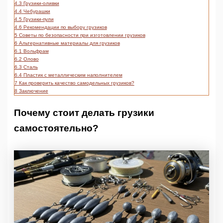
4.3
Грузики-оливки
4.4
Чебурашки
4.5
Грузики-пули
4.6
Рекомендации по выбору грузиков
5
Советы по безопасности при изготовлении грузиков
6
Альтернативные материалы для грузиков
6.1
Вольфрам
6.2
Олово
6.3
Сталь
6.4
Пластик с металлическим наполнителем
7
Как проверить качество самодельных грузиков?
8
Заключение
Почему стоит делать грузики
самостоятельно?