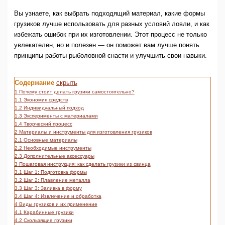
Вы узнаете, как выбрать подходящий материал, какие формы
грузиков лучше использовать для разных условий ловли, и как
избежать ошибок при их изготовлении. Этот процесс не только
увлекателен, но и полезен — он поможет вам лучше понять
принципы работы рыболовной снасти и улучшить свои навыки.
Содержание
скрыть
1
Почему стоит делать грузики самостоятельно?
1.1
Экономия средств
1.2
Индивидуальный подход
1.3
Эксперименты с материалами
1.4
Творческий процесс
2
Материалы и инструменты для изготовления грузиков
2.1
Основные материалы
2.2
Необходимые инструменты
2.3
Дополнительные аксессуары
3
Пошаговая инструкция: как сделать грузики из свинца
3.1
Шаг 1: Подготовка формы
3.2
Шаг 2: Плавление металла
3.3
Шаг 3: Заливка в форму
3.4
Шаг 4: Извлечение и обработка
4
Виды грузиков и их применение
4.1
Карабинные грузики
4.2
Скользящие грузики