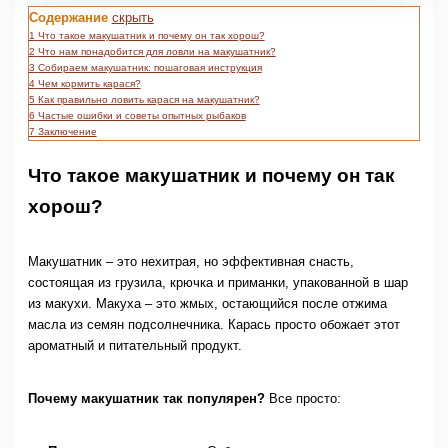
Содержание
скрыть
1
Что такое макушатник и почему он так хорош?
2
Что нам понадобится для ловли на макушатник?
3
Собираем макушатник: пошаговая инструкция
4
Чем кормить карася?
5
Как правильно ловить карася на макушатник?
6
Частые ошибки и советы опытных рыбаков
7
Заключение
Что такое макушатник и почему он так
хорош?
Макушатник – это нехитрая, но эффективная снасть,
состоящая из грузила, крючка и приманки, упакованной в шар
из макухи. Макуха – это жмых, остающийся после отжима
масла из семян подсолнечника. Карась просто обожает этот
ароматный и питательный продукт.
Почему макушатник так популярен?
Все просто: