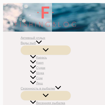
Перейти
к
содержимому
Активный отдых
Виды рыб
Переключатель
меню
Карась
Карп
Судак
Щука
Сом
Лещ
Сезонность в рыбалке
Переключатель
меню
Весенняя рыбалка