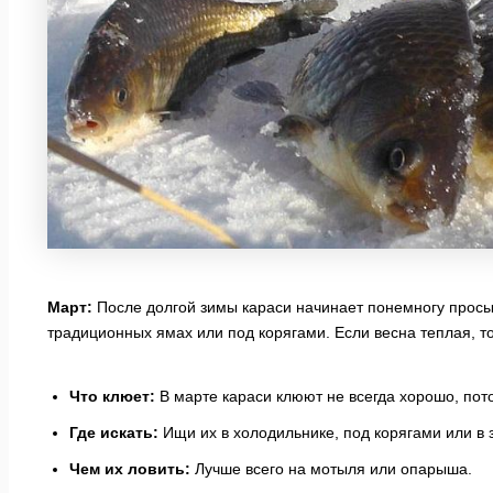
Март:
После долгой зимы караси начинает понемногу просы
традиционных ямах или под корягами. Если весна теплая, то
Что клюет:
В марте караси клюют не всегда хорошо, пото
Где искать:
Ищи их в холодильнике, под корягами или в 
Чем их ловить:
Лучше всего на мотыля или опарыша.