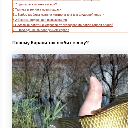
5.7
Где карася искать весной?
6
Тактика и техника ловли карася
6.1
Выбор глубины ловли и контроля дна для фидерной снасти
6.2
Техника подсечки и вываживания
7
Полезные советы и хитрости от экспертов по ловле карася весной
7.1
Наблюдение за поведением карася
Почему Караси так любит весну?