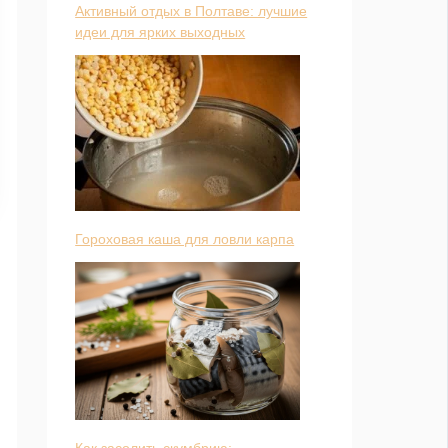
Активный отдых в Полтаве: лучшие
идеи для ярких выходных
Гороховая каша для ловли карпа
Как засолить скумбрию: