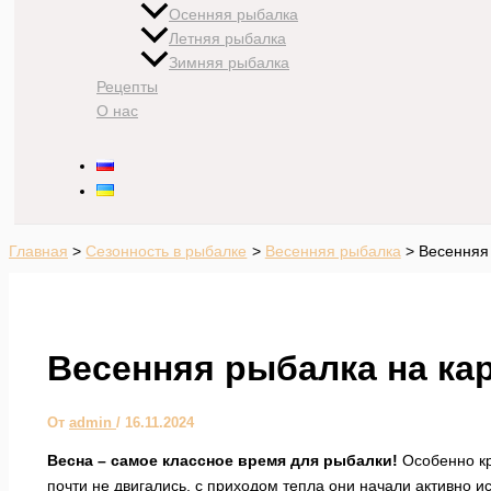
Осенняя рыбалка
Летняя рыбалка
Зимняя рыбалка
Рецепты
О нас
Главная
Сезонность в рыбалке
Весенняя рыбалка
Весенняя 
Весенняя рыбалка на ка
От
admin
/
16.11.2024
Весна – самое классное время для рыбалки!
Особенно кр
почти не двигались, с приходом тепла они начали активно ис