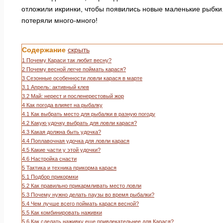
отложили икринки, чтобы появились новые маленькие рыбки.
потеряли много-много!
Содержание
скрыть
1
Почему Караси так любит весну?
2
Почему весной легче поймать карася?
3
Сезонные особенности ловли карася в марте
3.1
Апрель: активный клев
3.2
Май: нерест и посленерестовый жор
4
Как погода влияет на рыбалку
4.1
Как выбрать место для рыбалки в разную погоду
4.2
Какую удочку выбрать для ловли карася?
4.3
Какая должна быть удочка?
4.4
Поплавочная удочка для ловли карася
4.5
Какие части у этой удочки?
4.6
Настройка снасти
5
Тактика и техника прикорма карася
5.1
Подбор прикормки
5.2
Как правильно прикармливать место ловли
5.3
Почему нужно делать паузы во время рыбалки?
5.4
Чем лучше всего поймать карася весной?
5.5
Как комбинировать наживки
5.6
Как сделать наживку еще привлекательнее для Карася?