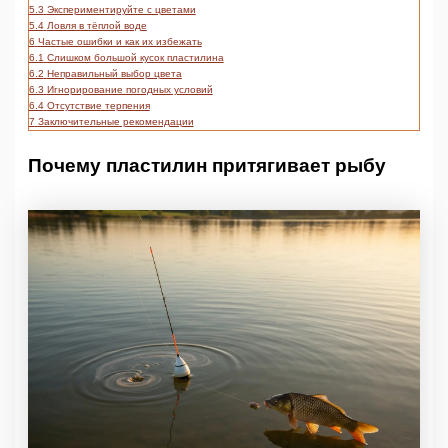
5.3
Экспериментируйте с цветами
5.4
Ловля в тёплой воде
6
Частые ошибки и как их избежать
6.1
Слишком большой кусок пластилина
6.2
Неправильный выбор цвета
6.3
Игнорирование погодных условий
6.4
Отсутствие терпения
7
Заключительные рекомендации
Почему пластилин притягивает рыбу