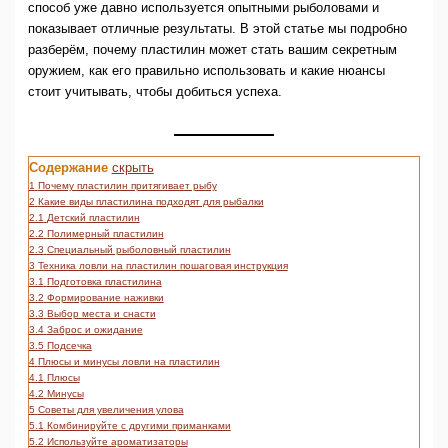
способ уже давно используется опытными рыболовами и
показывает отличные результаты. В этой статье мы подробно
разберём, почему пластилин может стать вашим секретным
оружием, как его правильно использовать и какие нюансы
стоит учитывать, чтобы добиться успеха.
Содержание
скрыть
1
Почему пластилин притягивает рыбу
2
Какие виды пластилина подходят для рыбалки
2.1
Детский пластилин
2.2
Полимерный пластилин
2.3
Специальный рыболовный пластилин
3
Техника ловли на пластилин пошаговая инструкция
3.1
Подготовка пластилина
3.2
Формирование наживки
3.3
Выбор места и снасти
3.4
Заброс и ожидание
3.5
Подсечка
4
Плюсы и минусы ловли на пластилин
4.1
Плюсы
4.2
Минусы
5
Советы для увеличения улова
5.1
Комбинируйте с другими приманками
5.2
Используйте ароматизаторы