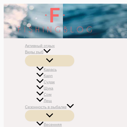
Перейти
к
содержимому
Активный отдых
Виды рыб
Переключатель
меню
Карась
Карп
Судак
Щука
Сом
Лещ
Сезонность в рыбалке
Переключатель
меню
Весенняя