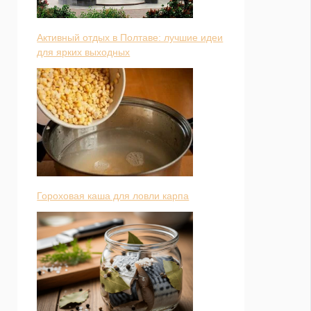
Активный отдых в Полтаве: лучшие идеи
для ярких выходных
Гороховая каша для ловли карпа