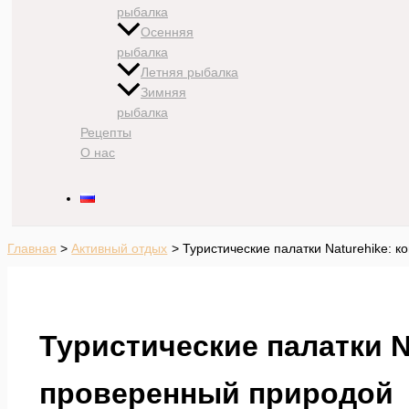
рыбалка
Осенняя
рыбалка
Летняя рыбалка
Зимняя
рыбалка
Рецепты
О нас
Главная
Активный отдых
Туристические палатки Naturehike: 
Туристические палатки N
проверенный природой