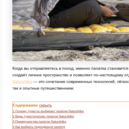
Когда вы отправляетесь в поход, именно палатка становитс
создаёт личное пространство и позволяет по-настоящему о
Naturehike
— это сочетание современных технологий, лёгкос
так и опытные путешественники.
Содержание
скрыть
1
Почему туристы выбирают палатки Naturehike
2
Виды туристических палаток Naturehike
3
Преимущества палаток Naturehike
4
Как выбрать подходящую палатку