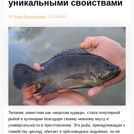
уникальными свойствами
От
Анна Макренцова
/
21.02.2025
Тилапия, известная как «морская курица», стала популярной
рыбой в кулинарии благодаря своему нежному вкусу и
универсальности в приготовлении. Эта рыба, принадлежащая к
семейству цихлид, обитает в пресноводных водоёмах, но её