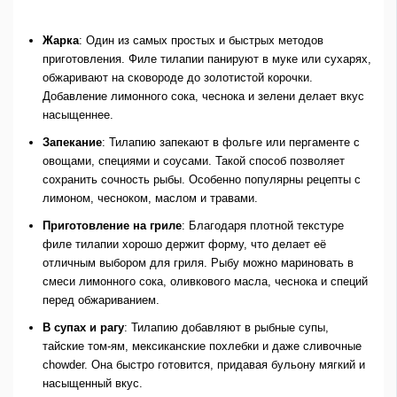
Жарка
: Один из самых простых и быстрых методов
приготовления. Филе тилапии панируют в муке или сухарях,
обжаривают на сковороде до золотистой корочки.
Добавление лимонного сока, чеснока и зелени делает вкус
насыщеннее.
Запекание
: Тилапию запекают в фольге или пергаменте с
овощами, специями и соусами. Такой способ позволяет
сохранить сочность рыбы. Особенно популярны рецепты с
лимоном, чесноком, маслом и травами.
Приготовление на гриле
: Благодаря плотной текстуре
филе тилапии хорошо держит форму, что делает её
отличным выбором для гриля. Рыбу можно мариновать в
смеси лимонного сока, оливкового масла, чеснока и специй
перед обжариванием.
В супах и рагу
: Тилапию добавляют в рыбные супы,
тайские том-ям, мексиканские похлебки и даже сливочные
chowder. Она быстро готовится, придавая бульону мягкий и
насыщенный вкус.