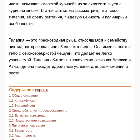
часто называют «морской курицей» из-за схожести вкуса с
куриным мясом. В этой статье мы рассмотрим, что такое
тилапия, её среду обитания, пищевую ценность и кулинарные
особенности.
Тилапия — это пресноводная рыба, относящаяся к семейству
цихлид, которое включает более ста видов. Она имеет плоское
тело с серо-серебристой чешуей, что делает её легко
узнаваемой. Тилапия обитает в тропических регионах Африки и
Азии, где она находит идеальные условия для размножения и
роста.
Содержание
скрыть
1
Общее описание
1.1
Классификация
1.2
Внешний вид
2
Среда обитания и распространение
2.1
Естественная среда
2.2
Искусственное разведение
3
Питание и поведение
3.1
Всеядность
3.2
Адаптивность