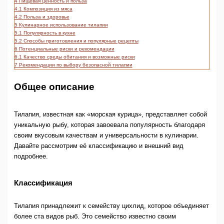
4
Пищевая ценность и польза
4.1
Композиция из мяса
4.2
Польза и здоровье
5
Кулинарное использование тилапии
5.1
Популярность в кухне
5.2
Способы приготовления и популярные рецепты
6
Потенциальные риски и рекомендации
6.1
Качество среды обитания и возможные риски
7
Рекомендации по выбору безопасной тилапии
Общее описание
Тилапия, известная как «морская курица», представляет собой
уникальную рыбу, которая завоевала популярность благодаря
своим вкусовым качествам и универсальности в кулинарии.
Давайте рассмотрим её классификацию и внешний вид
подробнее.
Классификация
Тилапия принадлежит к семейству цихлид, которое объединяет
более ста видов рыб. Это семейство известно своим