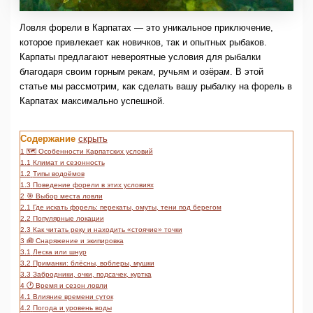
Ловля форели в Карпатах — это уникальное приключение,
которое привлекает как новичков, так и опытных рыбаков.
Карпаты предлагают невероятные условия для рыбалки
благодаря своим горным рекам, ручьям и озёрам. В этой
статье мы рассмотрим, как сделать вашу рыбалку на форель в
Карпатах максимально успешной.
Содержание
скрыть
1
🗺️ Особенности Карпатских условий
1.1
Климат и сезонность
1.2
Типы водоёмов
1.3
Поведение форели в этих условиях
2
🎯 Выбор места ловли
2.1
Где искать форель: перекаты, омуты, тени под берегом
2.2
Популярные локации
2.3
Как читать реку и находить «стоячие» точки
3
🧰 Снаряжение и экипировка
3.1
Леска или шнур
3.2
Приманки: блёсны, воблеры, мушки
3.3
Забродники, очки, подсачек, куртка
4
🕐 Время и сезон ловли
4.1
Влияние времени суток
4.2
Погода и уровень воды