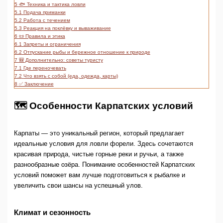
5
🐟 Техника и тактика ловли
5.1
Подача приманки
5.2
Работа с течением
5.3
Реакция на поклёвку и вываживание
6
📜 Правила и этика
6.1
Запреты и ограничения
6.2
Отпускание рыбы и бережное отношение к природе
7
🎒 Дополнительно: советы туристу
7.1
Где переночевать
7.2
Что взять с собой (еда, одежда, карты)
8
✅ Заключение
🗺️ Особенности Карпатских условий
Карпаты — это уникальный регион, который предлагает
идеальные условия для ловли форели. Здесь сочетаются
красивая природа, чистые горные реки и ручьи, а также
разнообразные озёра. Понимание особенностей Карпатских
условий поможет вам лучше подготовиться к рыбалке и
увеличить свои шансы на успешный улов.
Климат и сезонность