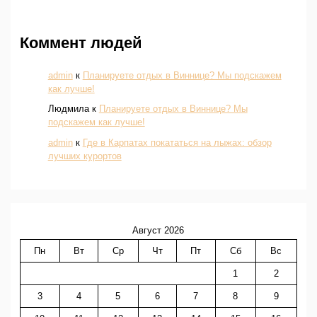
Коммент людей
admin
к
Планируете отдых в Виннице? Мы подскажем
как лучше!
Людмила
к
Планируете отдых в Виннице? Мы
подскажем как лучше!
admin
к
Где в Карпатах покататься на лыжах: обзор
лучших курортов
Август 2026
Пн
Вт
Ср
Чт
Пт
Сб
Вс
1
2
3
4
5
6
7
8
9