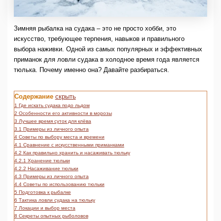
Зимняя рыбалка на судака – это не просто хобби, это
искусство, требующее терпения, навыков и правильного
выбора наживки. Одной из самых популярных и эффективных
приманок для ловли судака в холодное время года является
тюлька. Почему именно она? Давайте разбираться.
Содержание
скрыть
1
Где искать судака подо льдом
2
Особенности его активности в морозы
3
Лучшее время суток для клёва
3.1
Примеры из личного опыта
4
Советы по выбору места и времени
4.1
Сравнение с искусственными приманками
4.2
Как правильно хранить и насаживать тюльку
4.2.1
Хранение тюльки
4.2.2
Насаживание тюльки
4.3
Примеры из личного опыта
4.4
Советы по использованию тюльки
5
Подготовка к рыбалке
6
Тактика ловли судака на тюльку
7
Локации и выбор места
8
Секреты опытных рыболовов