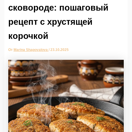
сковороде: пошаговый
рецепт с хрустящей
корочкой
От
Marina Shapovalova
/
23.10.2025