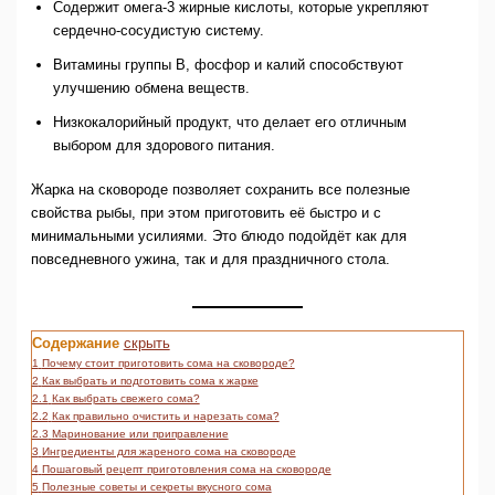
Содержит омега-3 жирные кислоты, которые укрепляют
сердечно-сосудистую систему.
Витамины группы B, фосфор и калий способствуют
улучшению обмена веществ.
Низкокалорийный продукт, что делает его отличным
выбором для здорового питания.
Жарка на сковороде позволяет сохранить все полезные
свойства рыбы, при этом приготовить её быстро и с
минимальными усилиями. Это блюдо подойдёт как для
повседневного ужина, так и для праздничного стола.
Содержание
скрыть
1
Почему стоит приготовить сома на сковороде?
2
Как выбрать и подготовить сома к жарке
2.1
Как выбрать свежего сома?
2.2
Как правильно очистить и нарезать сома?
2.3
Маринование или приправление
3
Ингредиенты для жареного сома на сковороде
4
Пошаговый рецепт приготовления сома на сковороде
5
Полезные советы и секреты вкусного сома