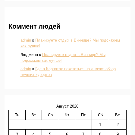
Коммент людей
admin
к
Планируете отдых в Виннице? Мы подскажем
как лучше!
Людмила
к
Планируете отдых в Виннице? Мы
подскажем как лучше!
admin
к
Где в Карпатах покататься на лыжах: обзор
лучших курортов
Август 2026
Пн
Вт
Ср
Чт
Пт
Сб
Вс
1
2
3
4
5
6
7
8
9