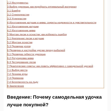
2.2
Инструменты:
3
Выбор удилища: как подобрать оптимальный материал
3.1
Бамбук
3.2
Стеклопластик
3.3
Углепластик
4
Изготовление катушки и кивка: секреты надежности и чувствительности
4.1
Изготовление катушки
4.2
Изготовление кивка
5
Монтаж лески и оснастки: как избежать ошибок
5.1
Крепление лески к катушке
5.2
Монтаж оснастки
5.3
Проверка узлов
6
Проверка и настройка удочки перед рыбалкой
6.1
Проверка гибкости удилища
6.2
Регулировка кивка
6.3
Тестирование лески
7
Практические советы: как ловить эффективно с самодельной удочкой
7.1
Выбор места
7.2
Техника игры
7.3
Приманка
7.4
Безопасность на льду
8
Заключение
Введение: Почему самодельная удочка
лучше покупной?