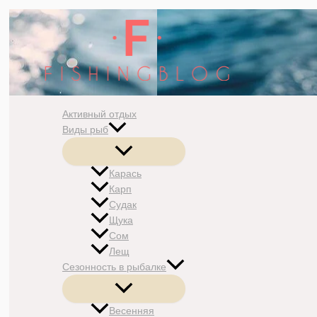
Перейти
к
содержимому
Активный отдых
Виды рыб
Переключатель
меню
Карась
Карп
Судак
Щука
Сом
Лещ
Сезонность в рыбалке
Переключатель
меню
Весенняя