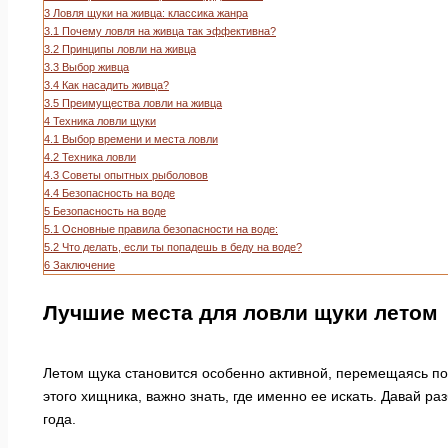
3
Ловля щуки на живца: классика жанра
3.1
Почему ловля на живца так эффективна?
3.2
Принципы ловли на живца
3.3
Выбор живца
3.4
Как насадить живца?
3.5
Преимущества ловли на живца
4
Техника ловли щуки
4.1
Выбор времени и места ловли
4.2
Техника ловли
4.3
Советы опытных рыболовов
4.4
Безопасность на воде
5
Безопасность на воде
5.1
Основные правила безопасности на воде:
5.2
Что делать, если ты попадешь в беду на воде?
6
Заключение
Лучшие места для ловли щуки летом
Летом щука становится особенно активной, перемещаясь по
этого хищника, важно знать, где именно ее искать. Давай р
года.