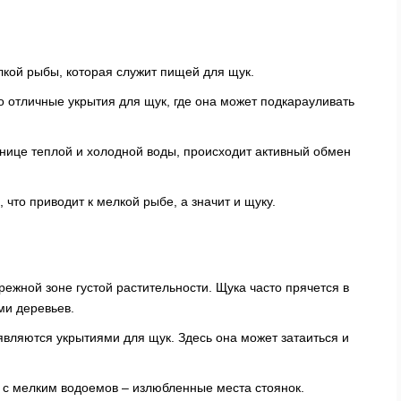
лкой рыбы, которая служит пищей для щук.
о отличные укрытия для щук, где она может подкарауливать
анице теплой и холодной воды, происходит активный обмен
что приводит к мелкой рыбе, а значит и щуку.
ежной зоне густой растительности. Щука часто прячется в
ми деревьев.
являются укрытиями для щук. Здесь она может затаиться и
 с мелким водоемов – излюбленные места стоянок.