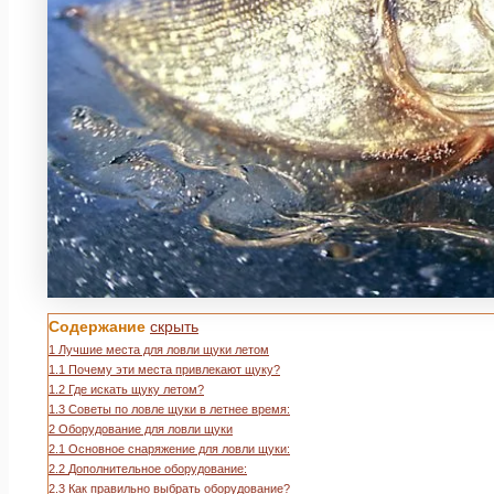
Содержание
скрыть
1
Лучшие места для ловли щуки летом
1.1
Почему эти места привлекают щуку?
1.2
Где искать щуку летом?
1.3
Советы по ловле щуки в летнее время:
2
Оборудование для ловли щуки
2.1
Основное снаряжение для ловли щуки:
2.2
Дополнительное оборудование:
2.3
Как правильно выбрать оборудование?