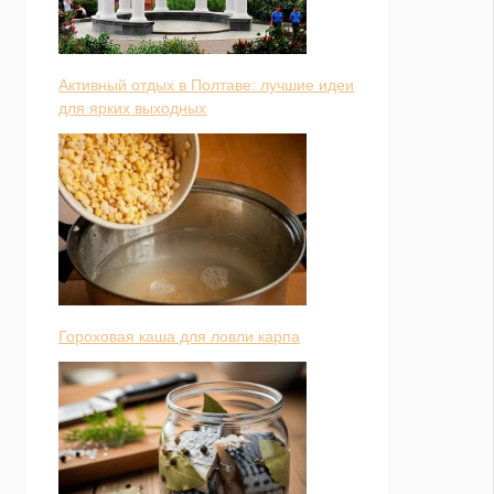
Активный отдых в Полтаве: лучшие идеи
для ярких выходных
Гороховая каша для ловли карпа