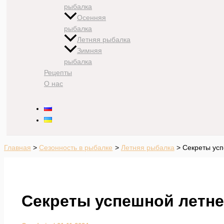
рыбалка
Осенняя
рыбалка
Летняя рыбалка
Зимняя
рыбалка
Рецепты
О нас
Главная
Сезонность в рыбалке
Летняя рыбалка
Секреты усп
Секреты успешной летне