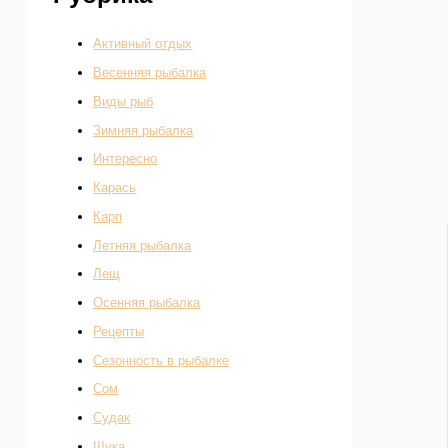
Активный отдых
Весенняя рыбалка
Виды рыб
Зимняя рыбалка
Интересно
Карась
Карп
Летняя рыбалка
Лещ
Осенняя рыбалка
Рецепты
Сезонность в рыбалке
Сом
Судак
Щука