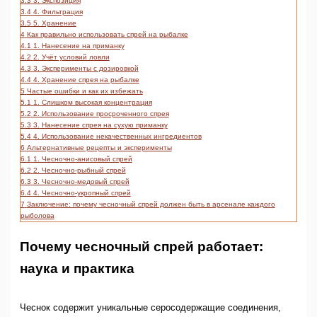
3.3
3. Экспозиция
3.4
4. Фильтрация
3.5
5. Хранение
4
Как правильно использовать спрей на рыбалке
4.1
1. Нанесение на приманку
4.2
2. Учёт условий ловли
4.3
3. Эксперименты с дозировкой
4.4
4. Хранение спрея на рыбалке
5
Частые ошибки и как их избежать
5.1
1. Слишком высокая концентрация
5.2
2. Использование просроченного спрея
5.3
3. Нанесение спрея на сухую приманку
5.4
4. Использование некачественных ингредиентов
6
Альтернативные рецепты и эксперименты
6.1
1. Чесночно-анисовый спрей
6.2
2. Чесночно-рыбный спрей
6.3
3. Чесночно-медовый спрей
6.4
4. Чесночно-укропный спрей
7
Заключение: почему чесночный спрей должен быть в арсенале каждого
рыболова
Почему чесночный спрей работает:
наука и практика
Чеснок содержит уникальные серосодержащие соединения,