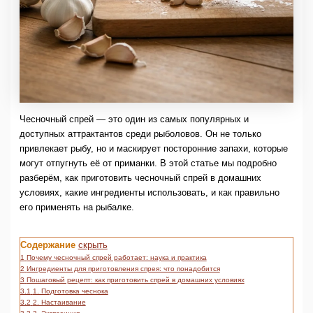
Чесночный спрей — это один из самых популярных и
доступных аттрактантов среди рыболовов. Он не только
привлекает рыбу, но и маскирует посторонние запахи, которые
могут отпугнуть её от приманки. В этой статье мы подробно
разберём, как приготовить чесночный спрей в домашних
условиях, какие ингредиенты использовать, и как правильно
его применять на рыбалке.
Содержание
скрыть
1
Почему чесночный спрей работает: наука и практика
2
Ингредиенты для приготовления спрея: что понадобится
3
Пошаговый рецепт: как приготовить спрей в домашних условиях
3.1
1. Подготовка чеснока
3.2
2. Настаивание