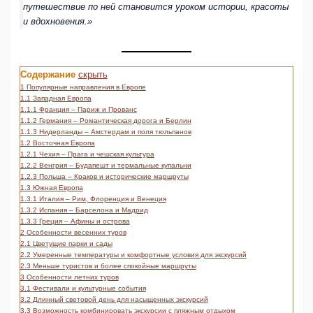
путешествие по ней становится уроком истории, красоты
и вдохновения.»
Содержание
скрыть
1
Популярные направления в Европе
1.1
Западная Европа
1.1.1
Франция – Париж и Прованс
1.1.2
Германия – Романтическая дорога и Берлин
1.1.3
Нидерланды – Амстердам и поля тюльпанов
1.2
Восточная Европа
1.2.1
Чехия – Прага и чешская культура
1.2.2
Венгрия – Будапешт и термальные купальни
1.2.3
Польша – Краков и исторические маршруты
1.3
Южная Европа
1.3.1
Италия – Рим, Флоренция и Венеция
1.3.2
Испания – Барселона и Мадрид
1.3.3
Греция – Афины и острова
2
Особенности весенних туров
2.1
Цветущие парки и сады
2.2
Умеренные температуры и комфортные условия для экскурсий
2.3
Меньше туристов и более спокойные маршруты
3
Особенности летних туров
3.1
Фестивали и культурные события
3.2
Длинный световой день для насыщенных экскурсий
3.3
Возможность комбинировать экскурсии с пляжным отдыхом