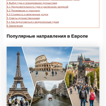
4
Выбор тура и планирование путешествия
4.1
Продолжительность тура и расписание экскурсий
4.2
Проживание и транспорт
4.3
Стоимость и включенные услуги
5
Советы путешественникам
5.1
Как подготовиться к экскурсионным турам
6
Заключение
Популярные направления в Европе