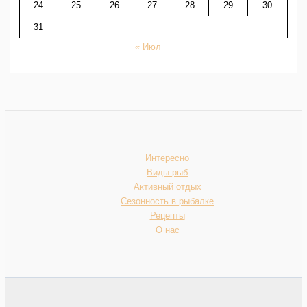
24
25
26
27
28
29
30
31
« Июл
Интересно
Виды рыб
Активный отдых
Сезонность в рыбалке
Рецепты
О нас