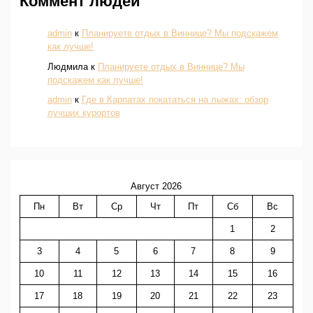
Коммент людей
admin
к
Планируете отдых в Виннице? Мы подскажем
как лучше!
Людмила
к
Планируете отдых в Виннице? Мы
подскажем как лучше!
admin
к
Где в Карпатах покататься на лыжах: обзор
лучших курортов
Август 2026
Пн
Вт
Ср
Чт
Пт
Сб
Вс
1
2
3
4
5
6
7
8
9
10
11
12
13
14
15
16
17
18
19
20
21
22
23