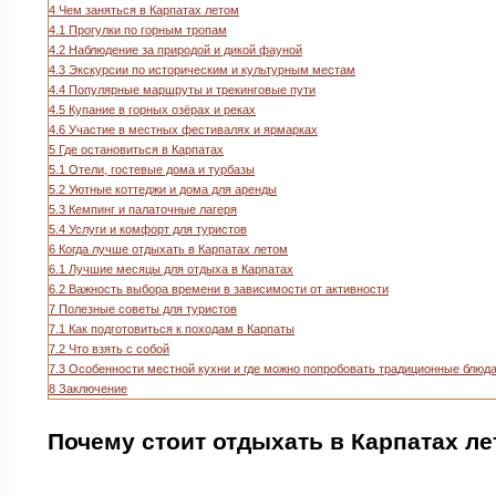
4
Чем заняться в Карпатах летом
4.1
Прогулки по горным тропам
4.2
Наблюдение за природой и дикой фауной
4.3
Экскурсии по историческим и культурным местам
4.4
Популярные маршруты и трекинговые пути
4.5
Купание в горных озёрах и реках
4.6
Участие в местных фестивалях и ярмарках
5
Где остановиться в Карпатах
5.1
Отели, гостевые дома и турбазы
5.2
Уютные коттеджи и дома для аренды
5.3
Кемпинг и палаточные лагеря
5.4
Услуги и комфорт для туристов
6
Когда лучше отдыхать в Карпатах летом
6.1
Лучшие месяцы для отдыха в Карпатах
6.2
Важность выбора времени в зависимости от активности
7
Полезные советы для туристов
7.1
Как подготовиться к походам в Карпаты
7.2
Что взять с собой
7.3
Особенности местной кухни и где можно попробовать традиционные блюд
8
Заключение
Почему стоит отдыхать в Карпатах л