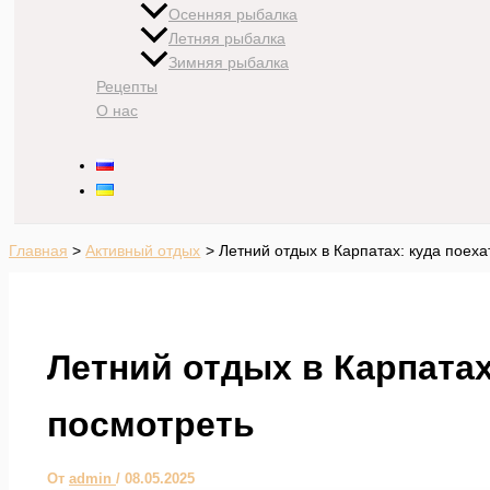
Осенняя рыбалка
Летняя рыбалка
Зимняя рыбалка
Рецепты
О нас
Главная
Активный отдых
Летний отдых в Карпатах: куда поеха
Летний отдых в Карпатах
посмотреть
От
admin
/
08.05.2025