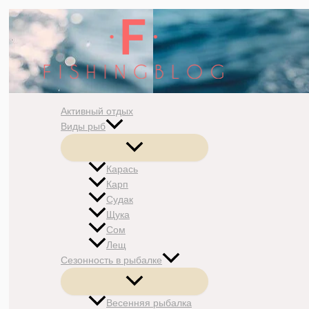
Перейти
к
содержимому
Активный отдых
Виды рыб
Переключатель
меню
Карась
Карп
Судак
Щука
Сом
Лещ
Сезонность в рыбалке
Переключатель
меню
Весенняя рыбалка