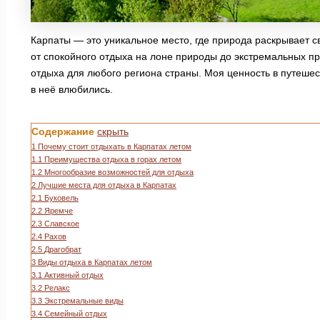
Карпаты — это уникальное место, где природа раскрывает с
от спокойного отдыха на лоне природы до экстремальных пр
отдыха для любого региона страны. Моя ценность в путешест
в неё влюбились.
Содержание
скрыть
1
Почему стоит отдыхать в Карпатах летом
1.1
Преимущества отдыха в горах летом
1.2
Многообразие возможностей для отдыха
2
Лучшие места для отдыха в Карпатах
2.1
Буковель
2.2
Яремче
2.3
Славское
2.4
Рахов
2.5
Драгобрат
3
Виды отдыха в Карпатах летом
3.1
Активный отдых
3.2
Релакс
3.3
Экстремальные виды
3.4
Семейный отдых