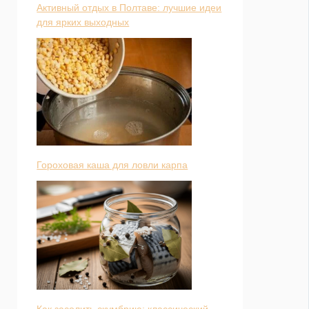
Активный отдых в Полтаве: лучшие идеи
для ярких выходных
Гороховая каша для ловли карпа
Как засолить скумбрию: классический