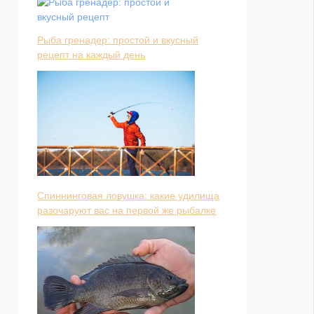
Рыба гренадер: простой и вкусный
рецепт на каждый день
Спиннинговая ловушка: какие удилища
разочаруют вас на первой же рыбалке